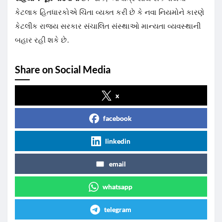
કેટલાક હિતધારકોએ ચિંતા વ્યક્ત કરી છે કે નવા નિયમોને કારણે
કેટલીક રાજ્ય સરકાર સંચાલિત સંસ્થાઓ માન્યતા વ્યવસ્થાની
બહાર રહી શકે છે.
Share on Social Media
x
facebook
linkedin
email
whatsapp
telegram