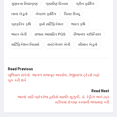
ગુણવત્તા નિયંત્રણ
ગ્રામીણ વિકાસ
ગ્રીન ફાર્મિંગ
નાના ખેડૂતો
નેચરલ ફાર્મિંગ
પિયર રિવ્યૂ
પ્રાકૃતિક કૃષિ
ફાર્મ સર્ટિફિકેશન
ભારત કૃષિ
ભારત ખેતી
રાજ્ય આધારિત PGS
રીજનલ કાઉન્સિલ
સર્ટિફિકેશન નિયમો
સસ્ટેનેબલ ખેતી
સીમાંત ખેડૂતો
Read Previous
બુલિયન સંકેતો: આગળ મજબૂત અવરોધ, તેજીવાળા ટ્રેડર્સ નફો
બુક કરી શકે
Read Next
આનંદ રાઠી બ્રોકરેજ હાઉસે મારુતિ સુઝુકી, ડૉ. રેડ્ડીઝ અને ટાટા
સ્ટીલમાં રોકાણ કરવાની ભલામણ કરી