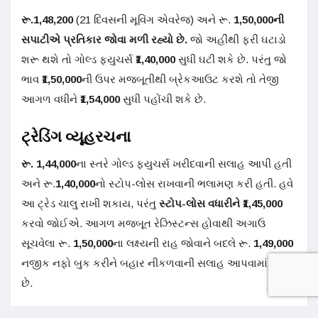
રૂ.1,48,200
(21 દિવસની મૂવિંગ એવરેજ) અને રૂ.
1,50,000ની
સપાટીએ પ્રતિકાર જોવા મળી રહ્યો છે.
જો અહીંથી ફરી ઘટાડો
શરૂ થશે તો ગોલ્ડ ફ્યુચર્સ
₹1,40,000
સુધી ઘટી શકે છે. પરંતુ જો
ભાવ
₹1,50,000
ની ઉપર મજબૂતીથી બ્રેકઆઉટ કરશે તો તેજી
આગળ વધીને
₹1,54,000
સુધી પહોંચી શકે છે.
ટ્રેડિંગ વ્યૂહરચના
રૂ. 1,44,000
ના સ્તરે ગોલ્ડ ફ્યુચર્સ ખરીદવાની સલાહ આપી હતી
અને રૂ.
1,40,000
નો સ્ટોપ-લોસ રાખવાની ભલામણ કરી હતી. હવે
આ ટ્રેડ ચાલુ રાખી શકાય, પરંતુ
સ્ટોપ-લોસ વધારીને ₹1,45,000
કરવો જોઈએ. આગળ મજબૂત રેઝિસ્ટન્સ હોવાથી અગાઉ
સૂચવેલા રૂ.
1,50,000
ના લક્ષ્યની રાહ જોવાને બદલે રૂ.
1,49,000
નજીક નફો બુક કરીને બહાર નીકળવાની સલાહ આપવામાં આવે
છે.