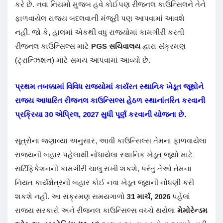
કરે છે. નવા નિયમો મુજબ હવે કોઈપણ રીજનલ કાઉન્સિલને તેને
ફાળવાયેલ રાજ્ય બદલવાની મંજૂરી પણ આપવામાં આવશે
નહીં. જો કે, હાલમાં એકથી વધુ રાજ્યોમાં કામગીરી કરતી
રીજનલ કાઉન્સિલ્સ માટે
PGS સચિવાલય
દ્વારા સંક્રમણ
(ટ્રાન્ઝિશન) માટે સમય આપવામાં આવ્યો છે.
પ્રથમ તબક્કામાં વિવિધ રાજ્યોમાં કાર્યરત સ્થાનિક ખેડૂત જૂથોને
રાજ્ય આધારિત રીજનલ કાઉન્સિલ્સ હેઠળ સ્થાનાંતરિત કરવાની
પ્રક્રિયા 30 એપ્રિલ, 2027 સુધી પૂર્ણ કરવાની યોજના છે.
સૂત્રોના જણાવ્યા અનુસાર, આવી કાઉન્સિલ્સ તેમના ફાળવાયેલા
રાજ્યની બહાર પહેલાથી નોંધાયેલા સ્થાનિક ખેડૂત જૂથો માટે
સર્ટિફિકેશનની કામગીરી ચાલુ રાખી શકશે, પરંતુ તેઓ તેમના
નિયત કાર્યક્ષેત્રની બહાર કોઈ નવા ખેડૂત જૂથની નોંધણી કરી
શકશે નહીં. આ સંક્રમણ સમયગાળો
31 માર્ચ, 2026
પહેલાં
રાજ્ય સરકારો અને રીજનલ કાઉન્સિલ્સ વચ્ચે થયેલા
મેમોરેન્ડમ