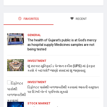
FAVORITES
RECENT
GENERAL
The health of Gujarat’s public is at God’s mercy
as hospital supply Medicines samples are not
being tested
INVESTMENT
શું સરકાર યુનિફાઈડ પેન્શન સ્કીમ (UPS) માં ફેરફાર
કરશે કે બદલશે? જાણો સંસદમાં શું જણાવાયું
INVESTMENT
ડિફોલ્ટર પાસેથી બળજબરીથી કરવામાં આવતી વસૂલાત
પર રિઝર્વ બેન્કે પ્રતિબંધ મૂક્યો
STOCK MARKET