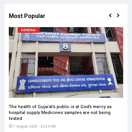
Most Popular
GENERAL
17 ન
અને 
14
The health of Gujarat’s public is at God’s mercy as
hospital supply Medicines samples are not being
tested
7 August, 2026 - 10:14 AM