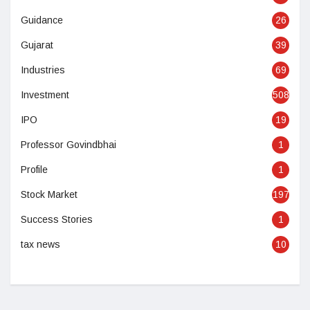
Guidance
26
Gujarat
39
Industries
69
Investment
508
IPO
19
Professor Govindbhai
1
Profile
1
Stock Market
197
Success Stories
1
tax news
10