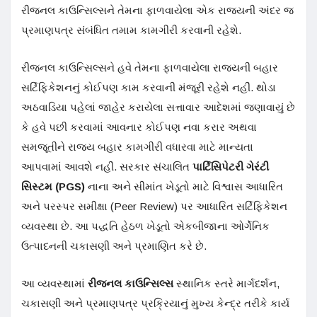
રીજનલ કાઉન્સિલ્સને તેમના ફાળવાયેલા એક રાજ્યની અંદર જ
પ્રમાણપત્ર સંબંધિત તમામ કામગીરી કરવાની રહેશે.
રીજનલ કાઉન્સિલ્સને હવે તેમના ફાળવાયેલા રાજ્યની બહાર
સર્ટિફિકેશનનું કોઈપણ કામ કરવાની મંજૂરી રહેશે નહીં. થોડા
અઠવાડિયા પહેલાં જાહેર કરાયેલા સત્તાવાર આદેશમાં જણાવાયું છે
કે હવે પછી કરવામાં આવનાર કોઈપણ નવા કરાર અથવા
સમજૂતીને રાજ્ય બહાર કામગીરી વધારવા માટે માન્યતા
આપવામાં આવશે નહીં. સરકાર સંચાલિત
પાર્ટિસિપેટરી ગેરંટી
સિસ્ટમ (PGS)
નાના અને સીમાંત ખેડૂતો માટે વિશ્વાસ આધારિત
અને પરસ્પર સમીક્ષા (Peer Review) પર આધારિત સર્ટિફિકેશન
વ્યવસ્થા છે. આ પદ્ધતિ હેઠળ ખેડૂતો એકબીજાના ઓર્ગેનિક
ઉત્પાદનની ચકાસણી અને પ્રમાણિત કરે છે.
આ વ્યવસ્થામાં
રીજનલ કાઉન્સિલ્સ
સ્થાનિક સ્તરે માર્ગદર્શન,
ચકાસણી અને પ્રમાણપત્ર પ્રક્રિયાનું મુખ્ય કેન્દ્ર તરીકે કાર્ય