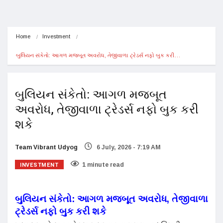
Home
Investment
બુલિયન સંકેતો: આગળ મજબૂત અવરોધ, તેજીવાળા ટ્રેડર્સ નફો બુક કરી…
બુલિયન સંકેતો: આગળ મજબૂત
અવરોધ, તેજીવાળા ટ્રેડર્સ નફો બુક કરી
શકે
Team Vibrant Udyog
6 July, 2026 - 7:19 AM
INVESTMENT
1 minute read
બુલિયન સંકેતો: આગળ મજબૂત અવરોધ, તેજીવાળા
ટ્રેડર્સ નફો બુક કરી શકે