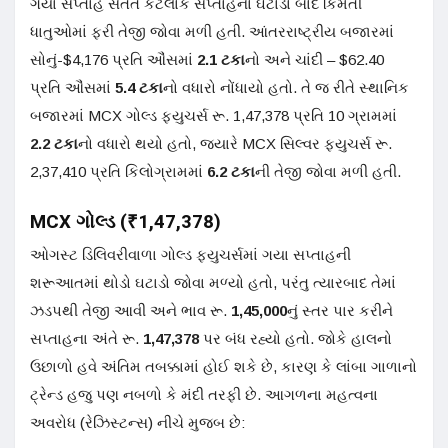
ગયા સપ્તાહે સતત કેટલાક સપ્તાહના ઘટાડા બાદ કિંમતી
ધાતુઓમાં ફરી તેજી જોવા મળી હતી. આંતરરાષ્ટ્રીય બજારમાં
સોનું-$4,176 પ્રતિ ઔંસમાં
2.1 ટકા
નો અને ચાંદી – $62.40
પ્રતિ ઔંસમાં
5.4 ટકા
નો વધારો નોંધાયો હતો. તે જ રીતે સ્થાનિક
બજારમાં MCX ગોલ્ડ ફ્યુચર્સ રૂ. 1,47,378 પ્રતિ 10 ગ્રામમાં
2.2 ટકા
નો વધારો થયો હતો, જ્યારે MCX સિલ્વર ફ્યુચર્સ રૂ.
2,37,410 પ્રતિ કિલોગ્રામમાં
6.2 ટકા
ની તેજી જોવા મળી હતી.
MCX ગોલ્ડ (₹1,47,378)
ઓગસ્ટ ડિલિવરીવાળા ગોલ્ડ ફ્યુચર્સમાં ગયા સપ્તાહની
શરૂઆતમાં થોડો ઘટાડો જોવા મળ્યો હતો, પરંતુ ત્યારબાદ તેમાં
ઝડપથી તેજી આવી અને ભાવ રૂ.
1,45,000
નું સ્તર પાર કરીને
સપ્તાહના અંતે રૂ.
1,47,378
પર બંધ રહ્યો હતો. જોકે હાલનો
ઉછાળો હવે અંતિમ તબક્કામાં હોઈ શકે છે, કારણ કે લાંબા ગાળાનો
ટ્રેન્ડ હજુ પણ નબળો કે મંદી તરફી છે. આગળના મહત્વના
અવરોધ (રેઝિસ્ટન્સ) નીચે મુજબ છે: