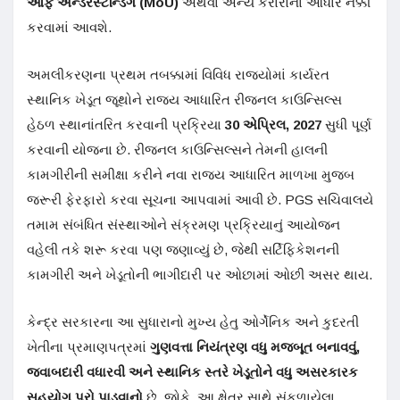
ઓફ અન્ડરસ્ટેન્ડિંગ (MoU)
અથવા અન્ય કરારોના આધારે નક્કી
કરવામાં આવશે.
અમલીકરણના પ્રથમ તબક્કામાં વિવિધ રાજ્યોમાં કાર્યરત
સ્થાનિક ખેડૂત જૂથોને રાજ્ય આધારિત રીજનલ કાઉન્સિલ્સ
હેઠળ સ્થાનાંતરિત કરવાની પ્રક્રિયા
30 એપ્રિલ, 2027
સુધી પૂર્ણ
કરવાની યોજના છે. રીજનલ કાઉન્સિલ્સને તેમની હાલની
કામગીરીની સમીક્ષા કરીને નવા રાજ્ય આધારિત માળખા મુજબ
જરૂરી ફેરફારો કરવા સૂચના આપવામાં આવી છે. PGS સચિવાલયે
તમામ સંબંધિત સંસ્થાઓને સંક્રમણ પ્રક્રિયાનું આયોજન
વહેલી તકે શરૂ કરવા પણ જણાવ્યું છે, જેથી સર્ટિફિકેશનની
કામગીરી અને ખેડૂતોની ભાગીદારી પર ઓછામાં ઓછી અસર થાય.
કેન્દ્ર સરકારના આ સુધારાનો મુખ્ય હેતુ ઓર્ગેનિક અને કુદરતી
ખેતીના પ્રમાણપત્રમાં
ગુણવત્તા નિયંત્રણ વધુ મજબૂત બનાવવું,
જવાબદારી વધારવી અને સ્થાનિક સ્તરે ખેડૂતોને વધુ અસરકારક
સહયોગ પૂરો પાડવાનો
છે. જોકે, આ ક્ષેત્ર સાથે સંકળાયેલા