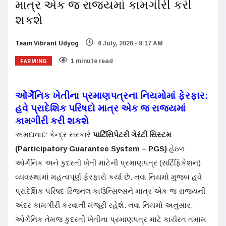
માત્ર એક જ રાજ્યમાં કામગીરી કરી
શકશે
Team Vibrant Udyog
6 July, 2026 - 8:17 AM
FARMING
1 minute read
ઓર્ગેનિક ખેતીના પ્રમાણપત્રના નિયમોમાં ફેરફાર:
હવે પ્રાદેશિક પરિષદો માત્ર એક જ રાજ્યમાં
કામગીરી કરી શકશે
અમદાવાદઃ કેન્દ્ર સરકારે
પાર્ટિસિપેટરી ગેરંટી સિસ્ટમ
(Participatory Guarantee System – PGS)
હેઠળ
ઓર્ગેનિક અને કુદરતી ખેતી માટેની પ્રમાણપત્ર (સર્ટિફિકેશન)
વ્યવસ્થામાં મહત્વપૂર્ણ ફેરફારો કર્યા છે. નવા નિયમો મુજબ હવે
પ્રાદેશિક પરિષદ-રિજનલ કાઉન્સિલ્સને માત્ર એક જ રાજ્યની
અંદર કામગીરી કરવાની મંજૂરી રહેશે. નવા નિયમો અનુસાર,
ઓર્ગેનિક તેમજ કુદરતી ખેતીના પ્રમાણપત્ર માટે કાર્યરત તમામ