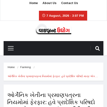
Home
About Us
Contact Us
7 August, 2026 - 3:07 PM
Home
Farming
ઓર્ગેનિક ખેતીના પ્રમાણપત્રના નિયમોમાં ફેરફાર: હવે પ્રાદેશિક પરિષદો માત્ર એક…
ઓર્ગેનિક ખેતીના પ્રમાણપત્રના
નિયમોમાં ફેરફાર: હવે પ્રાદેશિક પરિષદો