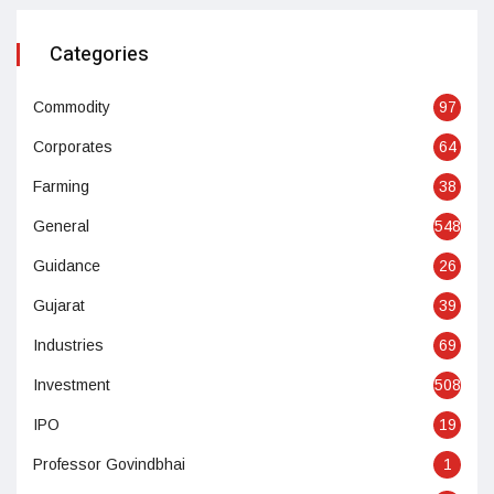
Categories
Commodity
97
Corporates
64
Farming
38
General
548
Guidance
26
Gujarat
39
Industries
69
Investment
508
IPO
19
Professor Govindbhai
1