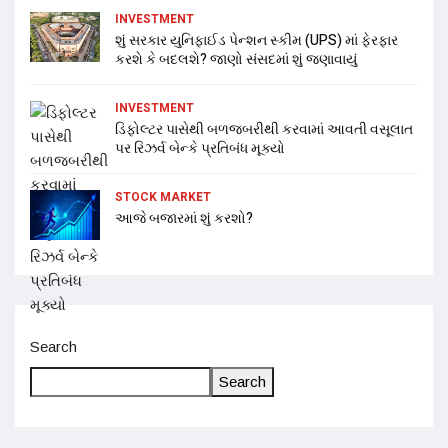
INVESTMENT
શું સરકાર યુનિફાઈડ પેન્શન સ્કીમ (UPS) માં ફેરફાર
કરશે કે બદલશે? જાણો સંસદમાં શું જણાવાયું
INVESTMENT
ડિફોલ્ટર પાસેથી બળજબરીથી કરવામાં આવતી વસૂલાત
પર રિઝર્વ બેન્કે પ્રતિબંધ મૂક્યો
STOCK MARKET
આજે બજારમાં શું કરશો?
Search
Search