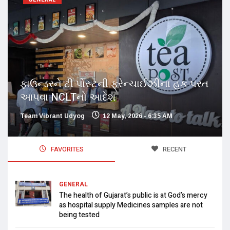
ફાઉન્ડરને ટી પોસ્ટની ફ્રેન્ચાઈઝીના હક પરત
આપવા NCLTનો આદેશ
Team Vibrant Udyog
12 May, 2026 - 6:35 AM
FAVORITES
RECENT
GENERAL
The health of Gujarat’s public is at God’s mercy
as hospital supply Medicines samples are not
being tested