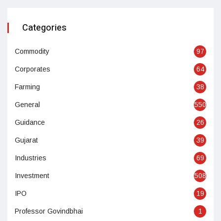
Categories
Commodity
97
Corporates
64
Farming
38
General
550
Guidance
26
Gujarat
39
Industries
69
Investment
508
IPO
19
Professor Govindbhai
1