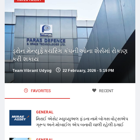
ડ્રોન મેન્યુફેક્ચરિંગ કંપનીઓના શેર્સમાં રોકાણ
કરી શકાય
Team Vibrant Udyog
22 February, 2026 - 5:19 PM
FAVORITES
RECENT
GENERAL
મિરાઈ એસેટ મ્યુચ્યુઅલ ફંડના નામે બોગસ વોટ્સએપ
ગ્રૂપ અને મોબાઈલ એપ બનાવી ચાલી રહેલી ઠગાઈ
GENERAL