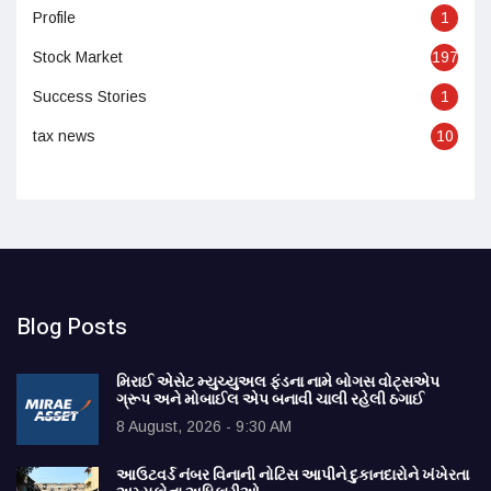
Profile
1
Stock Market
197
Success Stories
1
tax news
10
Blog Posts
મિરાઈ એસેટ મ્યુચ્યુઅલ ફંડના નામે બોગસ વોટ્સએપ
ગ્રૂપ અને મોબાઈલ એપ બનાવી ચાલી રહેલી ઠગાઈ
8 August, 2026 - 9:30 AM
આઉટવર્ડ નંબર વિનાની નોટિસ આપીને દુકાનદારોને ખંખેરતા