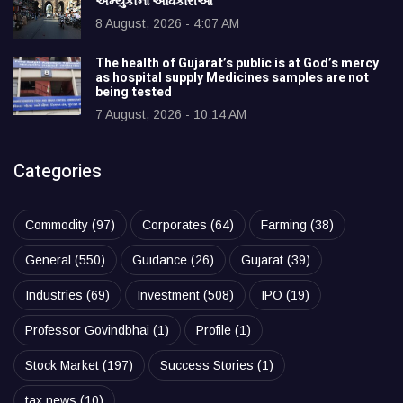
અમ્યુકોના અધિકારીઓ
8 August, 2026 - 4:07 AM
The health of Gujarat’s public is at God’s mercy
as hospital supply Medicines samples are not
being tested
7 August, 2026 - 10:14 AM
Categories
Commodity
(97)
Corporates
(64)
Farming
(38)
General
(550)
Guidance
(26)
Gujarat
(39)
Industries
(69)
Investment
(508)
IPO
(19)
Professor Govindbhai
(1)
Profile
(1)
Stock Market
(197)
Success Stories
(1)
tax news
(10)