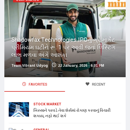
Shadowfax Technologies IPOનું ગ્રે માર્કેટ
પ્રીમિયમ ઘટીને રૂ. 1 પર આવી જતાં લિસ્ટિંગ
લાભ મળવા અંગે આશંકા
Team Vibrant Udyog
22 January, 2026 - 6:01 PM
FAVORITES
RECENT
STOCK MARKET
ખિસ્સાને પરવડે તેવા શેર્સમાં રોકાણ કરવાનું વિચારી
શકાય, નફો થઈ શકે
GENERAL