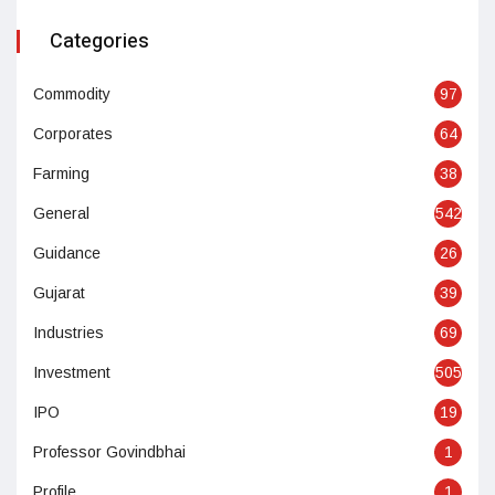
Categories
Commodity
97
Corporates
64
Farming
38
General
542
Guidance
26
Gujarat
39
Industries
69
Investment
505
IPO
19
Professor Govindbhai
1
Profile
1