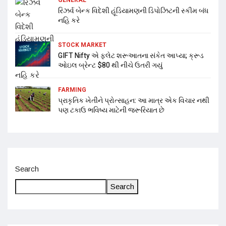
રિઝર્વ બેન્ક વિદેશી હૂંડિયામણની ડિપોઝિટની સ્કીમ બંધ
નહિ કરે
STOCK MARKET
GIFT Nifty એ ફ્લેટ શરૂઆતના સંકેત આપ્યા; ક્રૂડ
ઓઇલ બ્રેન્ટ $80 થી નીચે ઉતરી ગયું
FARMING
પ્રાકૃતિક ખેતીને પ્રોત્સાહન: આ માત્ર એક વિચાર નથી
પણ ટકાઉ ભવિષ્ય માટેની જરૂરિયાત છે
Search
Search