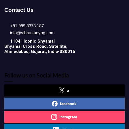
Contact Us
+91 999 8373 187
info@vibrantudyog.com
1104 | Iconic
Shyamal
Shyamal Cross Road, Satellite,
Ahmedabad, Gujarat, India-380015
Follow us on Social Media
x
facebook
instagram