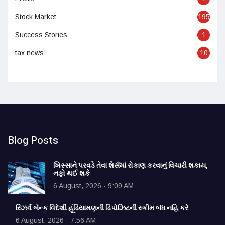
Stock Market
195
Success Stories
1
tax news
10
Blog Posts
ખિસ્સાને પરવડે તેવા શેર્સમાં રોકાણ કરવાનું વિચારી શકાય,
નફો થઈ શકે
6 August, 2026 - 9:09 AM
રિઝર્વ બેન્ક વિદેશી હૂંડિયામણની ડિપોઝિટની સ્કીમ બંધ નહિ કરે
6 August, 2026 - 7:56 AM