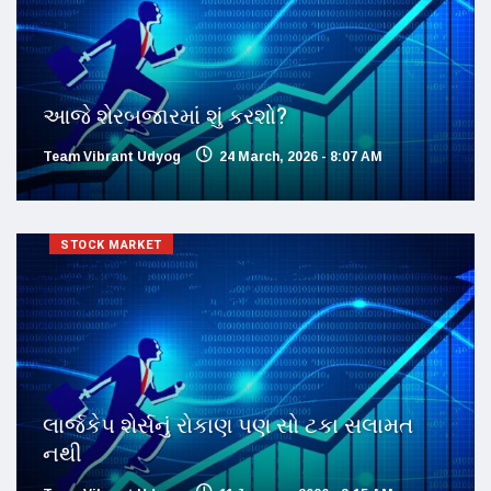
આજે શેરબજારમાં શું કરશો?
Team Vibrant Udyog
24 March, 2026 - 8:07 AM
STOCK MARKET
લાર્જકેપ શેર્સનું રોકાણ પણ સો ટકા સલામત
નથી