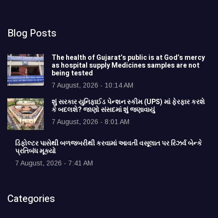
Blog Posts
The health of Gujarat’s public is at God’s mercy
as hospital supply Medicines samples are not
being tested
7 August, 2026 - 10:14 AM
શું સરકાર યુનિફાઈડ પેન્શન સ્કીમ (UPS) માં ફેરફાર કરશે
કે બદલશે? જાણો સંસદમાં શું જણાવાયું
7 August, 2026 - 8:01 AM
ડિફોલ્ટર પાસેથી બળજબરીથી કરવામાં આવતી વસૂલાત પર રિઝર્વ બેન્કે
પ્રતિબંધ મૂક્યો
7 August, 2026 - 7:41 AM
Categories