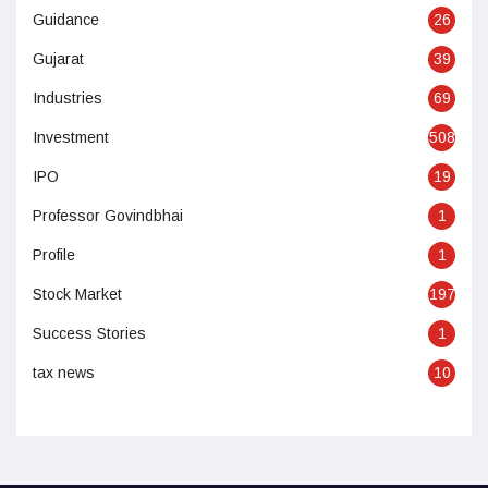
Guidance
26
Gujarat
39
Industries
69
Investment
508
IPO
19
Professor Govindbhai
1
Profile
1
Stock Market
197
Success Stories
1
tax news
10