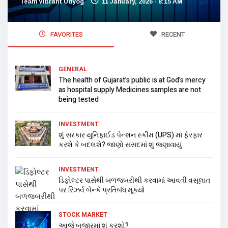
Team Vibrant Udyog
11 January, 2026 - 8:15 AM
FAVORITES
RECENT
GENERAL
The health of Gujarat’s public is at God’s mercy
as hospital supply Medicines samples are not
being tested
INVESTMENT
શું સરકાર યુનિફાઈડ પેન્શન સ્કીમ (UPS) માં ફેરફાર
કરશે કે બદલશે? જાણો સંસદમાં શું જણાવાયું
INVESTMENT
ડિફોલ્ટર પાસેથી બળજબરીથી કરવામાં આવતી વસૂલાત
પર રિઝર્વ બેન્કે પ્રતિબંધ મૂક્યો
STOCK MARKET
આજે બજારમાં શું કરશો?