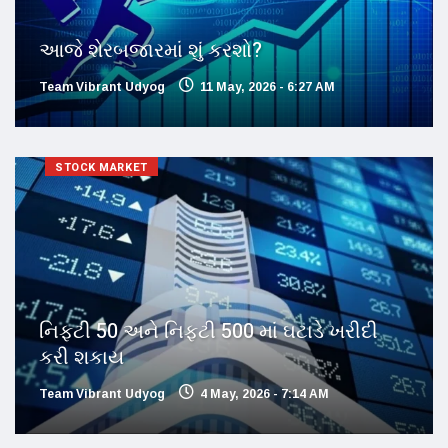
આજે શેરબજારમાં શું કરશો?
Team Vibrant Udyog
11 May, 2026 - 6:27 AM
STOCK MARKET
નિફ્ટી 50 અને નિફ્ટી 500 માં ઘટાડે ખરીદી
કરી શકાય
Team Vibrant Udyog
4 May, 2026 - 7:14 AM