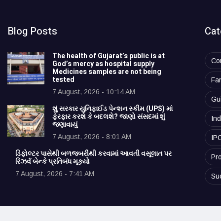
Blog Posts
Cat
The health of Gujarat’s public is at
Co
God’s mercy as hospital supply
Medicines samples are not being
tested
Fa
7 August, 2026 - 10:14 AM
Gu
શું સરકાર યુનિફાઈડ પેન્શન સ્કીમ (UPS) માં
ફેરફાર કરશે કે બદલશે? જાણો સંસદમાં શું
Ind
જણાવાયું
7 August, 2026 - 8:01 AM
IP
ડિફોલ્ટર પાસેથી બળજબરીથી કરવામાં આવતી વસૂલાત પર
Pro
રિઝર્વ બેન્કે પ્રતિબંધ મૂક્યો
7 August, 2026 - 7:41 AM
Su