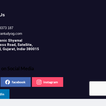
 Us
8373 187
rantudyog.com
onic
Shyamal
ss Road, Satellite,
 Gujarat, India-380015
 on Social Media
facebook
instagram
din