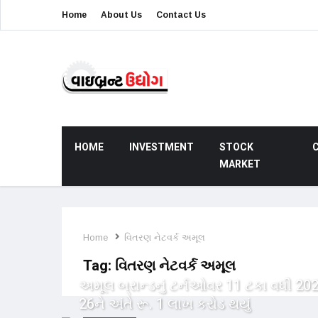
Home
About Us
Contact Us
HOME
INVESTMENT
STOCK
MARKET
Home
વિતરણ નેટવર્ક અમૂલ
Tag:
વિતરણ નેટવર્ક અમૂલ
અમૂલ બ્રાન્ડનું ટર્નઓવર 11 ટકા વધી 20
26ને અંતે રૂ. 1 લાખ કરોડ થયું