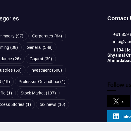
egories
Contact
+91 999 
mmodity
(97)
Corporates
(64)
info@vib
rming
(38)
General
(548)
1104 | Ic
Shyamal Cro
idance
(26)
Gujarat
(39)
Ahmedabad,
ustries
(69)
Investment
(508)
O
(19)
Professor Govindbhai
(1)
Follow us
file
(1)
Stock Market
(197)
x
ccess Stories
(1)
tax news
(10)
linke