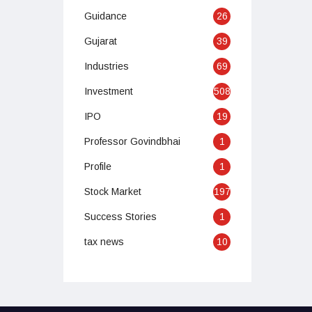
Guidance
26
Gujarat
39
Industries
69
Investment
508
IPO
19
Professor Govindbhai
1
Profile
1
Stock Market
197
Success Stories
1
tax news
10