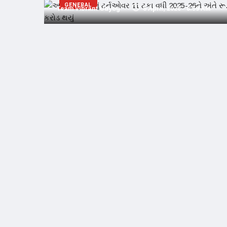
GENERAL
Team Vibrant Udyog
6 April, 2026 - 8:59 AM