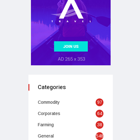
Categories
Commodity
97
Corporates
64
Farming
38
General
548