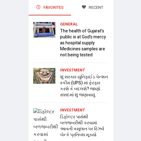
FAVORITES
RECENT
GENERAL
The health of Gujarat’s
public is at God’s mercy
as hospital supply
Medicines samples are
not being tested
INVESTMENT
શું સરકાર યુનિફાઈડ પેન્શન
સ્કીમ (UPS) માં ફેરફાર
કરશે કે બદલશે? જાણો
સંસદમાં શું જણાવાયું
INVESTMENT
ડિફોલ્ટર પાસેથી
બળજબરીથી કરવામાં
આવતી વસૂલાત પર રિઝર્વ
બેન્કે પ્રતિબંધ મૂક્યો