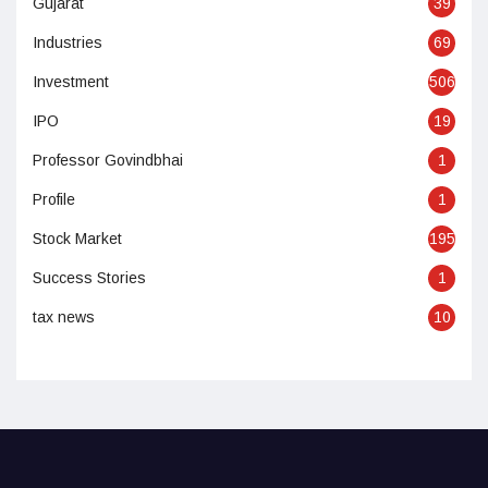
Gujarat
39
Industries
69
Investment
506
IPO
19
Professor Govindbhai
1
Profile
1
Stock Market
195
Success Stories
1
tax news
10