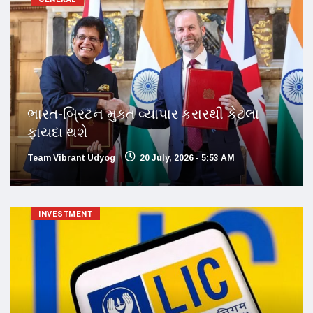
ભારત-બ્રિટન મુક્ત વ્યાપાર કરારથી કેટલા
ફાયદા થશે
Team Vibrant Udyog
20 July, 2026 - 5:53 AM
INVESTMENT