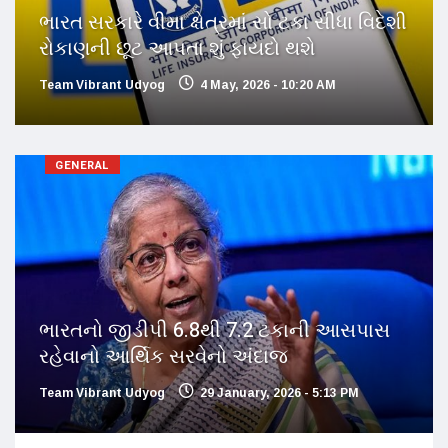
ભારત સરકારે વીમા ક્ષેત્રમાં સો ટકા સીધા વિદેશી
રોકાણની છૂટ આપતા શું ફાયદો થશે
Team Vibrant Udyog
4 May, 2026 - 10:20 AM
GENERAL
ભારતનો જીડીપી 6.8થી 7.2 ટકાની આસપાસ
રહેવાનો આર્થિક સરવેનો અંદાજ
Team Vibrant Udyog
29 January, 2026 - 5:13 PM