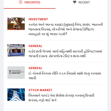
FAVORITES
RECENT
INVESTMENT
કરવેરા અને અન્ય કાયદા (સુધારા) બિલ, ૨૦૨૬: ભારતની
જનતાના ખિસ્સા, નોકરીઓ અને રોજના ડિજિટલ
વ્યવહારો પર શું અસર પડશે?
GENERAL
વડોદરાની લેબમાં માર્ચ મહિનાથી સરકારી હોસ્પિટલ્સમાં
અપાતી દવાના સેમ્પલોના ટેસ્ટિંગ થતા નથી
GENERAL
ઈ-કોમર્સ નિકાસ નીતિ કડક નિયમો સાથે લાગુ કરવામાં
આવી
STOCK MARKET
ખિસ્સાને પરવડે તેવા શેર્સમાં રોકાણ કરવાનું વિચારી
શકાય, નફો થઈ શકે