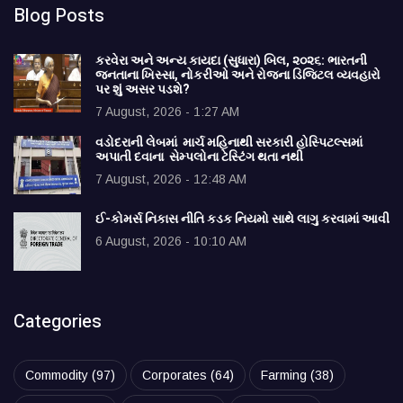
Blog Posts
કરવેરા અને અન્ય કાયદા (સુધારા) બિલ, ૨૦૨૬: ભારતની
જનતાના ખિસ્સા, નોકરીઓ અને રોજના ડિજિટલ વ્યવહારો
પર શું અસર પડશે?
7 August, 2026 - 1:27 AM
વડોદરાની લેબમાં માર્ચ મહિનાથી સરકારી હોસ્પિટલ્સમાં
અપાતી દવાના સેમ્પલોના ટેસ્ટિંગ થતા નથી
7 August, 2026 - 12:48 AM
ઈ-કોમર્સ નિકાસ નીતિ કડક નિયમો સાથે લાગુ કરવામાં આવી
6 August, 2026 - 10:10 AM
Categories
Commodity
(97)
Corporates
(64)
Farming
(38)