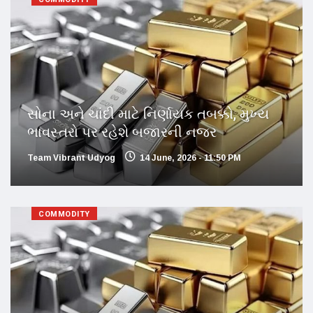
સોના અને ચાંદી માટે નિર્ણાયક તબક્કો, મુખ્ય
ભાવસ્તરો પર રહેશે બજારની નજર
Team Vibrant Udyog
14 June, 2026 - 11:50 PM
COMMODITY