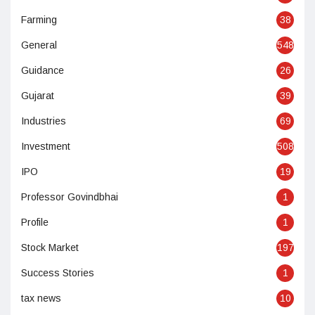
Farming
38
General
548
Guidance
26
Gujarat
39
Industries
69
Investment
508
IPO
19
Professor Govindbhai
1
Profile
1
Stock Market
197
Success Stories
1
tax news
10