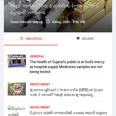
સોનાં અને ચાંદીના ફ્યુચર્સમાં રેન્જ-બાઉન્ડ
રહેવાની સંભાવના
Team Vibrant Udyog
4 May, 2026 - 6:53 AM
FAVORITES
RECENT
GENERAL
The health of Gujarat’s public is at God’s mercy
as hospital supply Medicines samples are not
being tested
INVESTMENT
શું સરકાર યુનિફાઈડ પેન્શન સ્કીમ (UPS) માં ફેરફાર
કરશે કે બદલશે? જાણો સંસદમાં શું જણાવાયું
INVESTMENT
ડિફોલ્ટર પાસેથી બળજબરીથી કરવામાં આવતી વસૂલાત