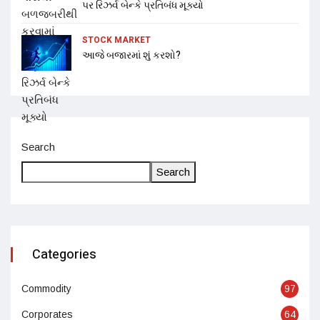
પર રિઝર્વ બેન્કે પ્રતિબંધ મૂક્યો
STOCK MARKET
આજે બજારમાં શું કરશો?
Search
Search
Categories
Commodity
97
Corporates
64