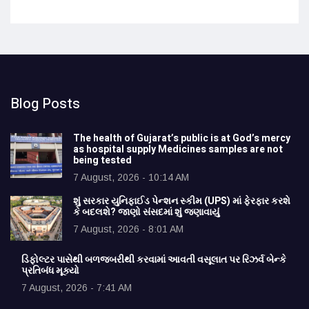
Blog Posts
The health of Gujarat’s public is at God’s mercy
as hospital supply Medicines samples are not
being tested
7 August, 2026 - 10:14 AM
શું સરકાર યુનિફાઈડ પેન્શન સ્કીમ (UPS) માં ફેરફાર કરશે
કે બદલશે? જાણો સંસદમાં શું જણાવાયું
7 August, 2026 - 8:01 AM
ડિફોલ્ટર પાસેથી બળજબરીથી કરવામાં આવતી વસૂલાત પર રિઝર્વ બેન્કે
પ્રતિબંધ મૂક્યો
7 August, 2026 - 7:41 AM