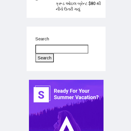
ક્રૂડ ઓઇલ બ્રેન્ટ $80 થી
નીચે ઉતરી ગયું
Search
Search