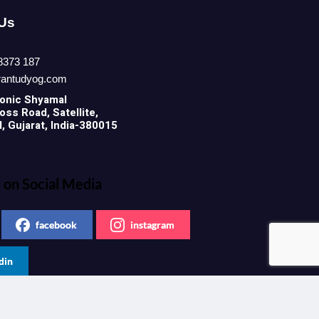
 Us
8373 187
rantudyog.com
onic
Shyamal
ss Road, Satellite,
 Gujarat, India-380015
 on Social Media
facebook
instagram
din