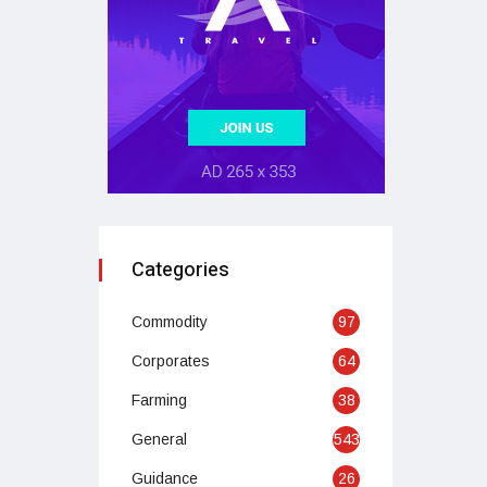
Categories
Commodity
97
Corporates
64
Farming
38
General
543
Guidance
26