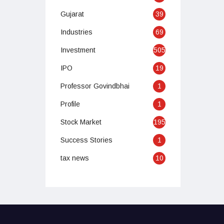
Gujarat
39
Industries
69
Investment
505
IPO
19
Professor Govindbhai
1
Profile
1
Stock Market
195
Success Stories
1
tax news
10