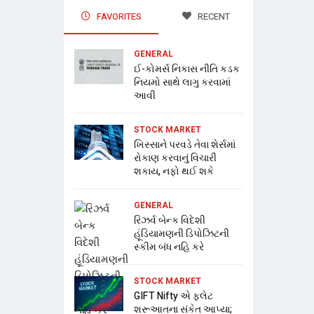
FAVORITES
RECENT
GENERAL
ઈ-કોમર્સ નિકાસ નીતિ કડક
નિયમો સાથે લાગુ કરવામાં
આવી
STOCK MARKET
ખિસ્સાને પરવડે તેવા શેર્સમાં
રોકાણ કરવાનું વિચારી
શકાય, નફો થઈ શકે
GENERAL
રિઝર્વ બેન્ક વિદેશી
હૂંડિયામણની ડિપોઝિટની
સ્કીમ બંધ નહિ કરે
STOCK MARKET
GIFT Nifty એ ફ્લેટ
શરૂઆતના સંકેત આપ્યા;