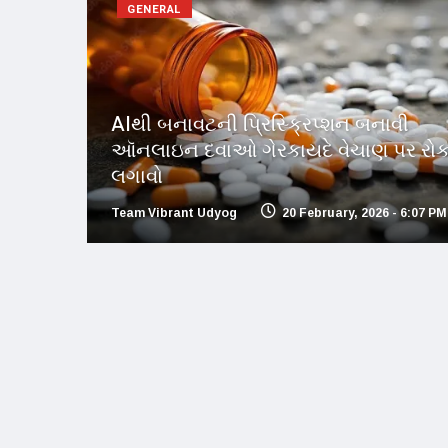
GENERAL
AIથી બનાવટની પ્રિસ્ક્રિપ્શન બનાવી
ઑનલાઇન દવાઓ ગેરકાયદે વેચાણ પર રો
લગાવો
Team Vibrant Udyog
20 February, 2026 - 6:07 PM