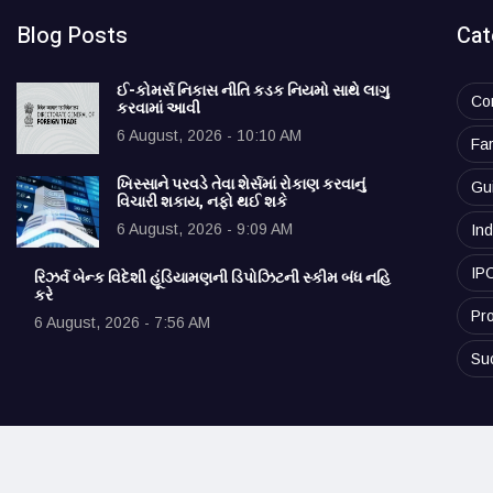
Blog Posts
Cat
ઈ-કોમર્સ નિકાસ નીતિ કડક નિયમો સાથે લાગુ
Co
કરવામાં આવી
6 August, 2026 - 10:10 AM
Fa
ખિસ્સાને પરવડે તેવા શેર્સમાં રોકાણ કરવાનું
Gu
વિચારી શકાય, નફો થઈ શકે
6 August, 2026 - 9:09 AM
Ind
IP
રિઝર્વ બેન્ક વિદેશી હૂંડિયામણની ડિપોઝિટની સ્કીમ બંધ નહિ
કરે
Pro
6 August, 2026 - 7:56 AM
Su
© 2025 vibrantudyog.com. All rights reserved.