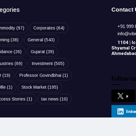
egories
Contact
+91 999 
mmodity
(97)
Corporates
(64)
info@vib
rming
(38)
General
(543)
1104 | Ic
Shyamal Cro
idance
(26)
Gujarat
(39)
Ahmedabad,
ustries
(69)
Investment
(505)
O
(19)
Professor Govindbhai
(1)
Follow us
file
(1)
Stock Market
(195)
x
ccess Stories
(1)
tax news
(10)
linke