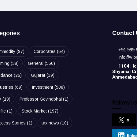
egories
Contact
+91 999 
mmodity
(97)
Corporates
(64)
info@vib
rming
(38)
General
(550)
1104 | Ic
Shyamal Cro
idance
(26)
Gujarat
(39)
Ahmedabad,
ustries
(69)
Investment
(508)
O
(19)
Professor Govindbhai
(1)
Follow us
file
(1)
Stock Market
(197)
x
ccess Stories
(1)
tax news
(10)
linke