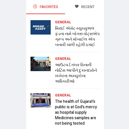
FAVORITES
RECENT
GENERAL
મિરાઈ એસેટ મ્યુચ્યુઅલ
ફંડના નામે બોગસ વોટ્સએપ
ગ્રૂપ અને મોબાઈલ એપ
બનાવી ચાલી રહેલી ઠગાઈ
GENERAL
આઉટવર્ડ નંબર વિનાની
નોટિસ આપીને દુકાનદારોને
ખંખેરતા અમ્યુકોના
અધિકારીઓ
GENERAL
The health of Gujarat’s
public is at God’s mercy
as hospital supply
Medicines samples are
not being tested