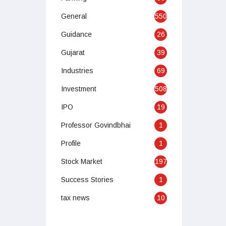
General
550
Guidance
26
Gujarat
39
Industries
69
Investment
508
IPO
19
Professor Govindbhai
1
Profile
1
Stock Market
197
Success Stories
1
tax news
10