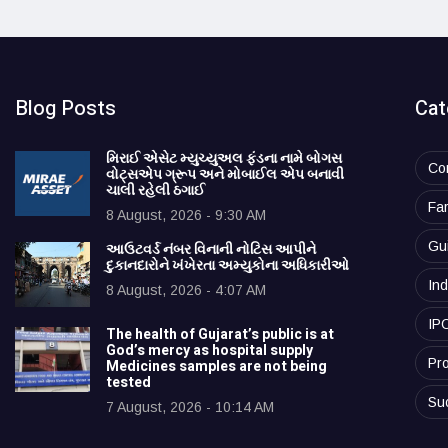
Blog Posts
Cat
મિરાઈ એસેટ મ્યુચ્યુઅલ ફંડના નામે બોગસ
Co
વોટ્સએપ ગ્રૂપ અને મોબાઈલ એપ બનાવી
ચાલી રહેલી ઠગાઈ
Fa
8 August, 2026 - 9:30 AM
Gu
આઉટવર્ડ નંબર વિનાની નોટિસ આપીને
દુકાનદારોને ખંખેરતા અમ્યુકોના અધિકારીઓ
Ind
8 August, 2026 - 4:07 AM
IP
The health of Gujarat’s public is at
God’s mercy as hospital supply
Pro
Medicines samples are not being
tested
Su
7 August, 2026 - 10:14 AM