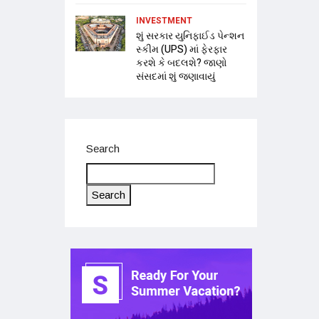
INVESTMENT
શું સરકાર યુનિફાઈડ પેન્શન
સ્કીમ (UPS) માં ફેરફાર
કરશે કે બદલશે? જાણો
સંસદમાં શું જણાવાયું
Search
Search