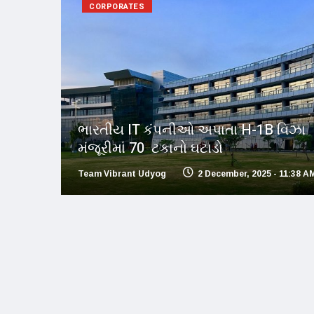
CORPORATES
ભારતીય IT કંપનીઓ અપાતા H-1B વિઝા
મંજૂરીમાં 70 ટકાનો ઘટાડો
Team Vibrant Udyog
2 December, 2025 - 11:38 A