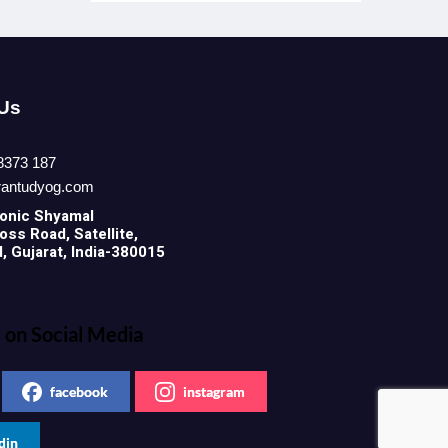
 Us
8373 187
rantudyog.com
onic
Shyamal
ss Road, Satellite,
 Gujarat, India-380015
 on Social Media
facebook
instagram
din