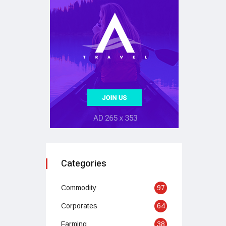
Categories
Commodity
97
Corporates
64
Farming
38