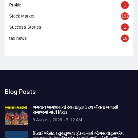
Profile
1
Stock Market
197
Success Stories
1
tax news
10
Blog Posts
ભગવાન જગન્નાથની રથયાત્રામાં રથ ખેંચતા ખલાસી
સમાજમાં મોટી તિરાડ
9 August, 2026 - 5:12 AM
મિરાઈ એસેટ મ્યુચ્યુઅલ ફંડના નામે બોગસ વોટ્સએપ