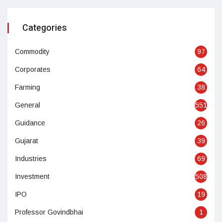
Categories
Commodity
97
Corporates
64
Farming
38
General
551
Guidance
26
Gujarat
39
Industries
69
Investment
508
IPO
19
Professor Govindbhai
1