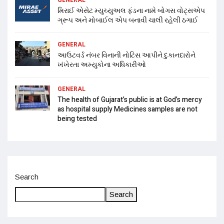
મિરાઈ એસેટ મ્યુચ્યુઅલ ફંડના નામે બોગસ વોટ્સએપ
ગ્રૂપ અને મોબાઈલ એપ બનાવી ચાલી રહેલી ઠગાઈ
GENERAL
આઉટવર્ડ નંબર વિનાની નોટિસ આપીને દુકાનદારોને
ખંખેરતા અમ્યુકોના અધિકારીઓ
GENERAL
The health of Gujarat’s public is at God’s mercy
as hospital supply Medicines samples are not
being tested
Search
Search