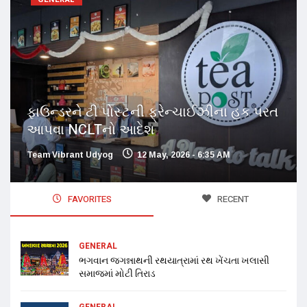
ફાઉન્ડરને ટી પોસ્ટની ફ્રેન્ચાઈઝીના હક પરત
આપવા NCLTનો આદેશ
Team Vibrant Udyog
12 May, 2026 - 6:35 AM
FAVORITES
RECENT
GENERAL
ભગવાન જગન્નાથની રથયાત્રામાં રથ ખેંચતા ખલાસી
સમાજમાં મોટી તિરાડ
GENERAL