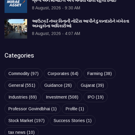
ગ્રૂપ અને મોબાઈલ એપ બનાવી ચાલી રહેલી ઠગાઈ
8 August, 2026 - 9:30 AM
આઉટવર્ડ નંબર વિનાની નોટિસ આપીને દુકાનદારોને ખંખેરતા
અમ્યુકોના અધિકારીઓ
8 August, 2026 - 4:07 AM
Categories
Commodity
(97)
Corporates
(64)
Farming
(38)
General
(551)
Guidance
(26)
Gujarat
(39)
Industries
(69)
Investment
(508)
IPO
(19)
Professor Govindbhai
(1)
Profile
(1)
Stock Market
(197)
Success Stories
(1)
tax news
(10)