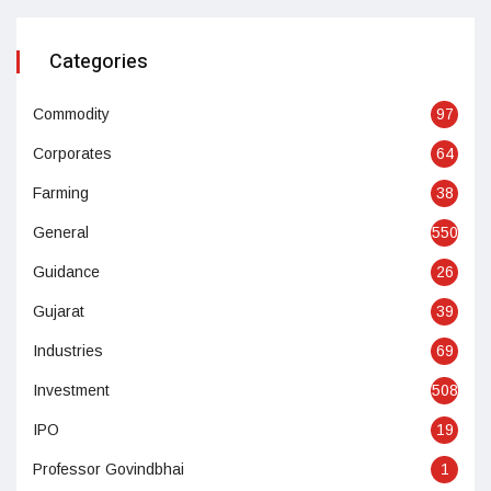
Categories
Commodity
97
Corporates
64
Farming
38
General
550
Guidance
26
Gujarat
39
Industries
69
Investment
508
IPO
19
Professor Govindbhai
1