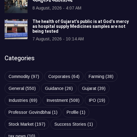
અમ્યુકોના અધિકારીઓ
8 August, 2026 - 4:07 AM
The health of Gujarat’s public is at God’s mercy
as hospital supply Medicines samples are not
being tested
7 August, 2026 - 10:14 AM
Categories
Commodity
(97)
Corporates
(64)
Farming
(38)
General
(550)
Guidance
(26)
Gujarat
(39)
Industries
(69)
Investment
(508)
IPO
(19)
Professor Govindbhai
(1)
Profile
(1)
Stock Market
(197)
Success Stories
(1)
tax news
(10)