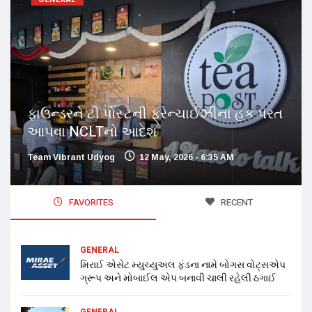
ફાઉન્ડરને ટી પોસ્ટની ફ્રેન્ચાઈઝીના હક પરત
આપવા NCLTનો આદેશ
Team Vibrant Udyog
12 May, 2026 - 6:35 AM
FAVORITES
RECENT
GENERAL
મિરાઈ એસેટ મ્યુચ્યુઅલ ફંડના નામે બોગસ વોટ્સએપ
ગ્રૂપ અને મોબાઈલ એપ બનાવી ચાલી રહેલી ઠગાઈ
GENERAL