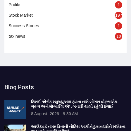
Profile
1
Stock Market
197
Success Stories
1
tax news
10
Blog Posts
મિરાઈ એસેટ મ્યુચ્યુઅલ ફંડના નામે બોગસ વોટ્સએપ
ગ્રૂપ અને મોબાઈલ એપ બનાવી ચાલી રહેલી ઠગાઈ
8 August, 2026 - 9:30 AM
આઉટવર્ડ નંબર વિનાની નોટિસ આપીને દુકાનદારોને ખંખેરતા