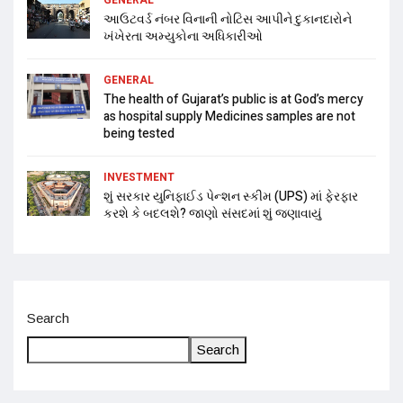
આઉટવર્ડ નંબર વિનાની નોટિસ આપીને દુકાનદારોને
ખંખેરતા અમ્યુકોના અધિકારીઓ
GENERAL
The health of Gujarat’s public is at God’s mercy
as hospital supply Medicines samples are not
being tested
INVESTMENT
શું સરકાર યુનિફાઈડ પેન્શન સ્કીમ (UPS) માં ફેરફાર
કરશે કે બદલશે? જાણો સંસદમાં શું જણાવાયું
Search
Search