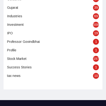
Gujarat
39
Industries
69
Investment
508
IPO
19
Professor Govindbhai
1
Profile
1
Stock Market
197
Success Stories
1
tax news
10