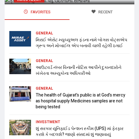
FAVORITES
RECENT
GENERAL
મિરાઈ એસેટ મ્યુચ્યુઅલ ફંડના નામે બોગસ વોટ્સએપ
ગ્રૂપ અને મોબાઈલ એપ બનાવી ચાલી રહેલી ઠગાઈ
GENERAL
આઉટવર્ડ નંબર વિનાની નોટિસ આપીને દુકાનદારોને
ખંખેરતા અમ્યુકોના અધિકારીઓ
GENERAL
The health of Gujarat’s public is at God’s mercy
as hospital supply Medicines samples are not
being tested
INVESTMENT
શું સરકાર યુનિફાઈડ પેન્શન સ્કીમ (UPS) માં ફેરફાર
કરશે કે બદલશે? જાણો સંસદમાં શું જણાવાયું