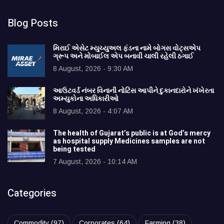
Blog Posts
મિરાઈ એસેટ મ્યુચ્યુઅલ ફંડના નામે બોગસ વોટ્સએપ
ગ્રૂપ અને મોબાઈલ એપ બનાવી ચાલી રહેલી ઠગાઈ
8 August, 2026 - 9:30 AM
આઉટવર્ડ નંબર વિનાની નોટિસ આપીને દુકાનદારોને ખંખેરતા
અમ્યુકોના અધિકારીઓ
8 August, 2026 - 4:07 AM
The health of Gujarat’s public is at God’s mercy
as hospital supply Medicines samples are not
being tested
7 August, 2026 - 10:14 AM
Categories
Commodity
(97)
Corporates
(64)
Farming
(38)