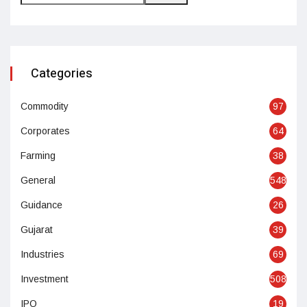
Categories
Commodity
97
Corporates
64
Farming
38
General
548
Guidance
26
Gujarat
39
Industries
69
Investment
508
IPO
19