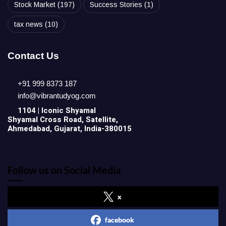
Stock Market
(197)
Success Stories
(1)
tax news
(10)
Contact Us
+91 999 8373 187
info@vibrantudyog.com
1104 | Iconic
Shyamal
Shyamal Cross Road, Satellite,
Ahmedabad, Gujarat, India-380015
Follow us on Social Media
x
facebook