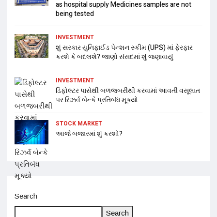
as hospital supply Medicines samples are not
being tested
INVESTMENT
શું સરકાર યુનિફાઈડ પેન્શન સ્કીમ (UPS) માં ફેરફાર
કરશે કે બદલશે? જાણો સંસદમાં શું જણાવાયું
INVESTMENT
ડિફોલ્ટર પાસેથી બળજબરીથી કરવામાં આવતી વસૂલાત
પર રિઝર્વ બેન્કે પ્રતિબંધ મૂક્યો
STOCK MARKET
આજે બજારમાં શું કરશો?
Search
Search