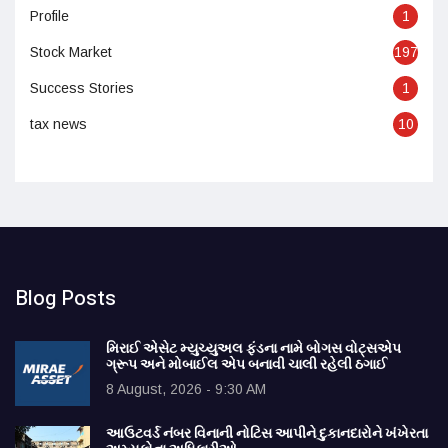
Profile
1
Stock Market
197
Success Stories
1
tax news
10
Blog Posts
મિરાઈ એસેટ મ્યુચ્યુઅલ ફંડના નામે બોગસ વોટ્સએપ
ગ્રૂપ અને મોબાઈલ એપ બનાવી ચાલી રહેલી ઠગાઈ
8 August, 2026 - 9:30 AM
આઉટવર્ડ નંબર વિનાની નોટિસ આપીને દુકાનદારોને ખંખેરતા