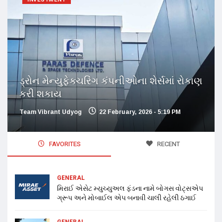
ડ્રોન મેન્યુફેક્ચરિંગ કંપનીઓના શેર્સમાં રોકાણ
કરી શકાય
Team Vibrant Udyog
22 February, 2026 - 5:19 PM
FAVORITES
RECENT
GENERAL
મિરાઈ એસેટ મ્યુચ્યુઅલ ફંડના નામે બોગસ વોટ્સએપ
ગ્રૂપ અને મોબાઈલ એપ બનાવી ચાલી રહેલી ઠગાઈ
GENERAL