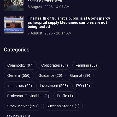
અમ્યુકોના અધિકારીઓ
8 August, 2026 - 4:07 AM
The health of Gujarat’s public is at God’s mercy
as hospital supply Medicines samples are not
being tested
7 August, 2026 - 10:14 AM
Categories
Commodity
(97)
Corporates
(64)
Farming
(38)
General
(550)
Guidance
(26)
Gujarat
(39)
Industries
(69)
Investment
(508)
IPO
(19)
Professor Govindbhai
(1)
Profile
(1)
Stock Market
(197)
Success Stories
(1)
tax news
(10)