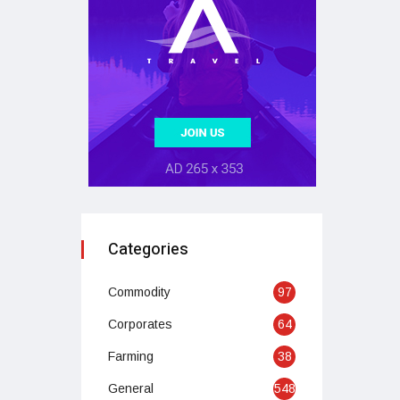
Categories
Commodity
97
Corporates
64
Farming
38
General
548