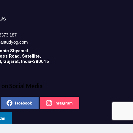
 Us
8373 187
rantudyog.com
onic
Shyamal
ss Road, Satellite,
 Gujarat, India-380015
 on Social Media
facebook
instagram
din