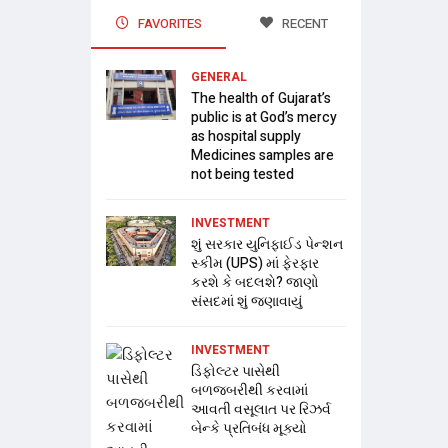
FAVORITES
RECENT
GENERAL
The health of Gujarat’s
public is at God’s mercy
as hospital supply
Medicines samples are
not being tested
INVESTMENT
શું સરકાર યુનિફાઈડ પેન્શન
સ્કીમ (UPS) માં ફેરફાર
કરશે કે બદલશે? જાણો
સંસદમાં શું જણાવાયું
INVESTMENT
ડિફોલ્ટર પાસેથી
બળજબરીથી કરવામાં
આવતી વસૂલાત પર રિઝર્વ
બેન્કે પ્રતિબંધ મૂક્યો