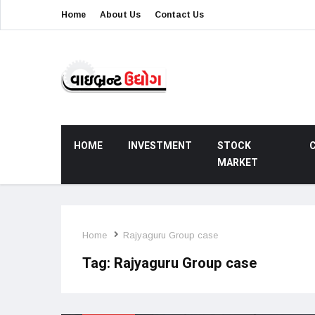
Home
About Us
Contact Us
HOME
INVESTMENT
STOCK
MARKET
Home
Rajyaguru Group case
Tag:
Rajyaguru Group case