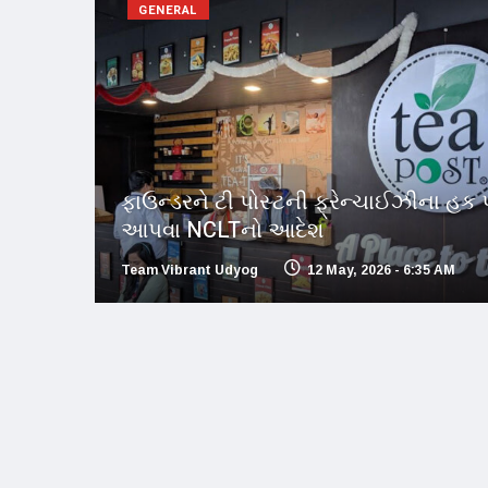
GENERAL
ફાઉન્ડરને ટી પોસ્ટની ફ્રેન્ચાઈઝીના હક
આપવા NCLTનો આદેશ
Team Vibrant Udyog
12 May, 2026 - 6:35 AM