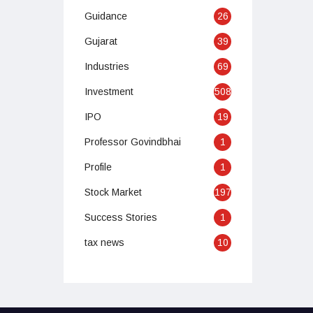
Guidance
26
Gujarat
39
Industries
69
Investment
508
IPO
19
Professor Govindbhai
1
Profile
1
Stock Market
197
Success Stories
1
tax news
10