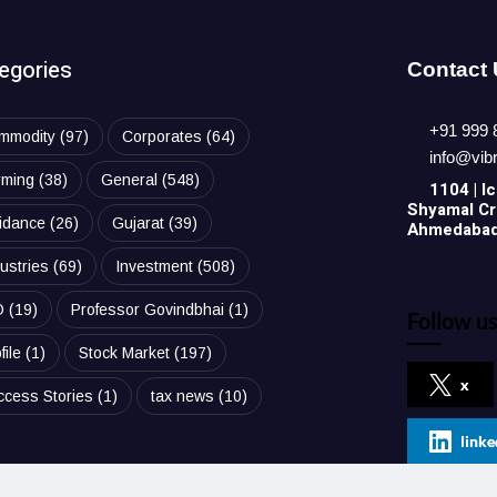
egories
Contact
+91 999 
mmodity
(97)
Corporates
(64)
info@vib
rming
(38)
General
(548)
1104 | Ic
Shyamal Cro
idance
(26)
Gujarat
(39)
Ahmedabad,
ustries
(69)
Investment
(508)
O
(19)
Professor Govindbhai
(1)
Follow us
file
(1)
Stock Market
(197)
x
ccess Stories
(1)
tax news
(10)
linke