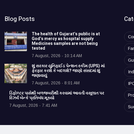
Blog Posts
Cat
The health of Gujarat’s public is at
Co
God’s mercy as hospital supply
Medicines samples are not being
tested
Fa
7 August, 2026 - 10:14 AM
Gu
શું સરકાર યુનિફાઈડ પેન્શન સ્કીમ (UPS) માં
ફેરફાર કરશે કે બદલશે? જાણો સંસદમાં શું
Ind
જણાવાયું
7 August, 2026 - 8:01 AM
IP
ડિફોલ્ટર પાસેથી બળજબરીથી કરવામાં આવતી વસૂલાત પર
Pro
રિઝર્વ બેન્કે પ્રતિબંધ મૂક્યો
7 August, 2026 - 7:41 AM
Su