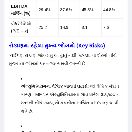
EBITDA
29.4%
37.6%
45.3%
44.8%
માર્જિન (%)
પી/ઈ રેશિયો
25.2
14.9
8.1
7.6
(P/E – x)
રોકાણમાં રહેલા મુખ્ય જોખમો (Key Risks)
કોઈપણ રોકાણ જોખમમુક્ત હોતું નથી, VAML ના શેરમાં નીચે
મુજબના જોખમો પર નજર રાખવી જરૂરી છે:
એલ્યુમિનિયમના વૈશ્વિક ભાવમાં ઘટાડો:
જો વૈશ્વિક મંદીને
કારણે LME પર એલ્યુમિનિયમના ભાવ ધારેલા $૩,૧૦૦ ના
સ્તરથી નીચે જાય, તો કંપનીના માર્જિન પર દબાણ આવી
શકે છે.