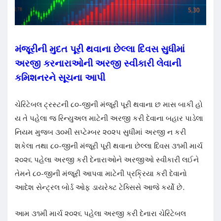
મંજૂરીની મુદત પૂરી થવાના છેલ્લા દિવસ સુધીમાં
અરજી કરનારાઓની અરજી સ્વીકારી લેવાની
કમિશનરને સૂચના આપી
ચેરિટેબલ ટ્રસ્ટની ૮૦-જીની મંજૂરી પૂરી થવાના છ માસ બાકી હો
ય તે પહેલા જ રિન્યુઅલ માટેની અરજી કરી દેવાના બહાર પાડેલા
નિયમ મુજબ ૩૦મી સપ્ટેમ્બર ૨૦૨૫ સુધીમાં અરજી ન કરી
શકેલા તથા ૮૦-જીની મંજૂરી પૂરી થવાના છેલ્લા દિવસ ૩૧મી માર્ચ
૨૦૨૬ પહેલા અરજી કરી દેનારાઓને અરજીઓ સ્વીકારી લઈને
તેમને ૮૦-જીની મંજૂરી આપવા માટેની પ્રક્રિયા કરી દેવાનો
આદેશ સેન્ટ્રલ બોર્ડ ઓફ ડાયરેક્ટ ટેક્સિસે આજે કર્યો છે.
આમ ૩૧મી માર્ચ ૨૦૨૬ પહેલા અરજી કરી દેનારા ચેરિટેબલ