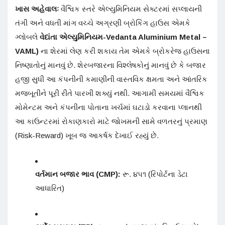
ખાસ અહેવાલઃ
વૈશ્વિક સ્તરે એલ્યુમિનિયમ સેક્ટરમાં સપ્લાયની
તંગી અને વધતી માંગ વચ્ચે અગ્રણી બ્રોકિંગ હાઉસ એમકે
ગ્લોબલે
વેદાંતા એલ્યુમિનિયમ-Vedanta Aluminium Metal –
VAML)
ના શેરમાં લેણ કરી શકાય તેમ એમકે બ્રોકરેજ હાઉસના
નિષ્ણાતોનું માનવું છે. શેરબજારના વિશ્લેષકોનું માનવું છે કે બજાર
હજી સુધી આ કંપનીની કમાણીની વાસ્તવિક ક્ષમતા અને આંતરિક
મજબૂતીને પૂરી રીતે પારખી શક્યું નથી. આગામી સમયમાં વૈશ્વિક
મોમેન્ટમ અને કંપનીના પોતાના ખર્ચમાં ઘટાડો કરવાના પ્લાનથી
આ કાઉન્ટરમાં રોકાણકારો માટે જોખમની સામે વળતરનું પ્રમાણ
(Risk-Reward) ખૂબ જ આકર્ષક દેખાઈ રહ્યું છે.
વર્તમાન બજાર ભાવ (CMP):
રૂ. ૪૫૧ (રિપોર્ટના ડેટા
આધારિત)