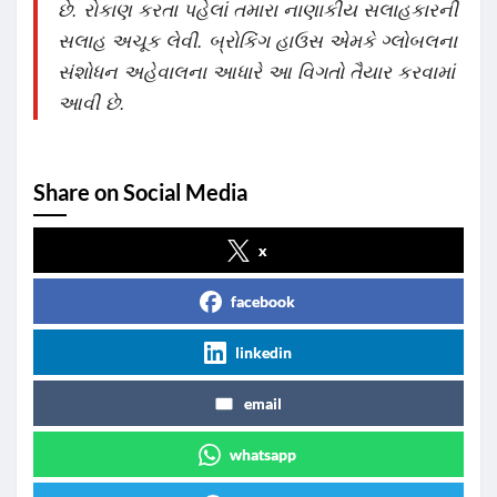
છે. રોકાણ કરતા પહેલાં તમારા નાણાકીય સલાહકારની
સલાહ અચૂક લેવી. બ્રોકિંગ હાઉસ એમકે ગ્લોબલના
સંશોધન અહેવાલના આધારે આ વિગતો તૈયાર કરવામાં
આવી છે.
Share on Social Media
x
facebook
linkedin
email
whatsapp