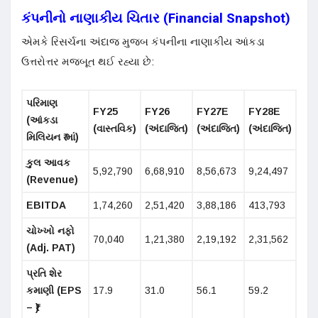
કંપનીનો નાણાકીય ચિતાર (Financial Snapshot)
એમકે રિસર્ચના અંદાજ મુજબ કંપનીના નાણાકીય આંકડા
ઉત્તરોત્તર મજબૂત થઈ રહ્યા છે:
પરિમાણ
FY25
FY26
FY27E
FY28E
(આંકડા
(વાસ્તવિક)
(અંદાજિત)
(અંદાજિત)
(અંદાજિત)
મિલિયન ₹ માં)
કુલ આવક
5,92,790
6,68,910
8,56,673
9,24,497
(Revenue)
EBITDA
1,74,260
2,51,420
3,88,186
413,793
ચોખ્ખો નફો
70,040
1,21,380
2,19,192
2,31,562
(Adj. PAT)
પ્રતિ શેર
કમાણી (EPS
17.9
31.0
56.1
59.2
– ₹)