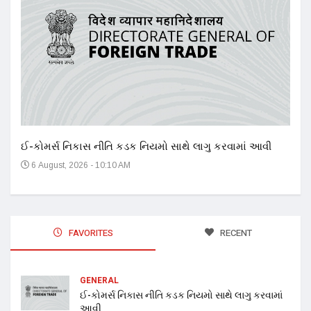
17 ન
અને 
14
ઈ-કોમર્સ નિકાસ નીતિ કડક નિયમો સાથે લાગુ કરવામાં આવી
6 August, 2026 - 10:10 AM
FAVORITES
RECENT
GENERAL
ઈ-કોમર્સ નિકાસ નીતિ કડક નિયમો સાથે લાગુ કરવામાં
આવી