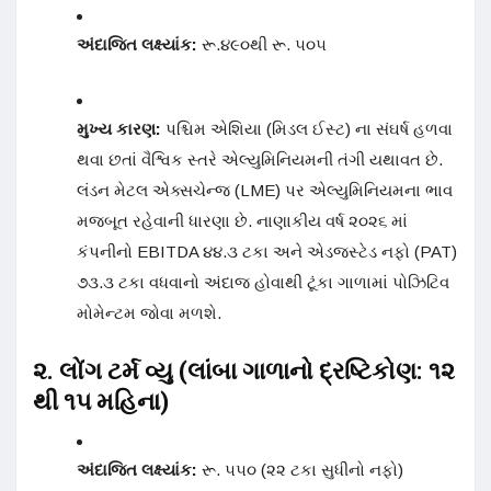
અંદાજિત લક્ષ્યાંક:
રૂ.૪૯૦થી રૂ. ૫૦૫
મુખ્ય કારણ:
પશ્ચિમ એશિયા (મિડલ ઈસ્ટ) ના સંઘર્ષ હળવા
થવા છતાં વૈશ્વિક સ્તરે એલ્યુમિનિયમની તંગી યથાવત છે.
લંડન મેટલ એક્સચેન્જ (LME) પર એલ્યુમિનિયમના ભાવ
મજબૂત રહેવાની ધારણા છે. નાણાકીય વર્ષ ૨૦૨૬ માં
કંપનીનો EBITDA ૪૪.૩ ટકા અને એડજસ્ટેડ નફો (PAT)
૭૩.૩ ટકા વધવાનો અંદાજ હોવાથી ટૂંકા ગાળામાં પોઝિટિવ
મોમેન્ટમ જોવા મળશે.
૨. લોંગ ટર્મ વ્યુ (લાંબા ગાળાનો દ્રષ્ટિકોણ: ૧૨
થી ૧૫ મહિના)
અંદાજિત લક્ષ્યાંક:
રૂ. ૫૫૦ (૨૨ ટકા સુધીનો નફો)