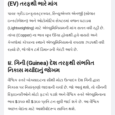
(EV) તરફથી ભારે માંગ
પાવર ગ્રીડ ઇન્ફ્રાસ્ટ્રક્ચર, રિન્યુએબલ એનર્જી (સોલાર
ઇન્સ્ટોલેશન) અને ઓટોમોટિવ સેક્ટરમાં વજન ઘટાડવા
(Lightweighting) માટે એલ્યુમિનિયમની માંગ સતત વધી રહી છે.
તાંબા (Copper) ના ભાવ ખૂબ ઊંચા હોવાથી હવે વાયરો અને
કેબલોમાં કોપરના સ્થાને એલ્યુમિનિયમનો વપરાશ ઝડપથી વધી
રહ્યો છે, જે લોંગ ટર્મ ડિમાન્ડની ગેરંટી આપે છે.
૪. ગિની (Guinea) દેશ તરફથી સંભવિત
નિકાસ મર્યાદાનું જોખમ
વૈશ્વિક સ્તરે બોક્સાઇટના સૌથી મોટા ઉત્પાદક દેશ ગિની દ્વારા
નિકાસ પર નિયંત્રણો લાદવાની ચર્ચા છે. જો આવું થશે, તો ચીનની
રિફાઇનરીઓને મોટો ફટકો પડશે અને વૈશ્વિક સ્તરે એલ્યુમિનાના
ભાવ $૩૫૦ થી $૩૬૦ પ્રતિ ટન સુધી જઈ શકે છે. આ વૈશ્વિક
અછત વેદાંતા માટે આશીર્વાદરૂપ સાબિત થશે.