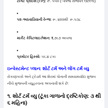
ટાર્ગેટ પ્રાઇસ (TP):
રૂ. ૫૫૦ (~૨૨% સંભવિત ઉછાળો)
૫૨-અઠવાડિયાની રેન્જ:
રૂ. ૪૨૨થી રૂ.૫૩૮
માર્કેટ કેપિટલાઇઝેશન:
₹૧,૭૬૭ અબજ
પ્રમોટર હિસ્સો:
૫૬.૪ ટકા
ઇન્વેસ્ટમેન્ટ પ્લાન: શોર્ટ ટર્મ અને લોંગ ટર્મ વ્યુ
રોકાણકારો અને ટ્રેડર્સ આ શેરમાં પોતાની સમયમર્યાદા મુજબ
નીચે મુજબની વ્યૂહરચના અપનાવી શકે છે:
૧. શોર્ટ ટર્મ વ્યુ (ટૂંકા ગાળાનો દ્રષ્ટિકોણ: ૩ થી
૬ મહિના)