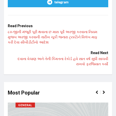
telegram
Read Previous
૮૦-જીની મંજૂરી પૂરી થવાના છ માસ પૂર્વે અરજી કરવાના નિયમ
મુજબ અરજી કરવાની તારીખ ચૂકી જનારા ટ્રસ્ટોેને વિલંબ માફ
કરી દેવા સીબીડીટીનો આદેશ
Read Next
દવાના વેચાણ અને તેની કિંમતના રેકોર્ડ હવે સાત વર્ષ સુધી સાચવી
રાખવો ફરજિયાત કર્યો
Most Popular
GENERAL