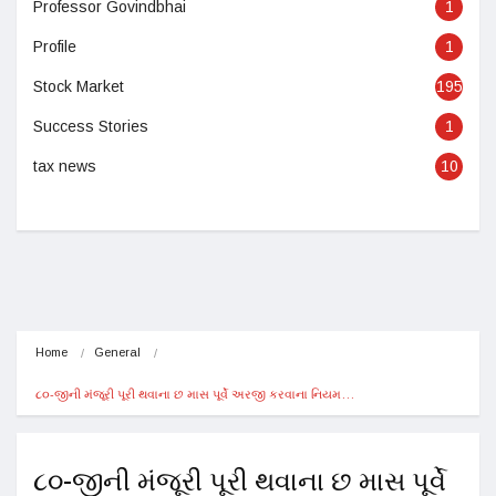
Professor Govindbhai
1
Profile
1
Stock Market
195
Success Stories
1
tax news
10
Home
General
૮૦-જીની મંજૂરી પૂરી થવાના છ માસ પૂર્વે અરજી કરવાના નિયમ…
૮૦-જીની મંજૂરી પૂરી થવાના છ માસ પૂર્વે