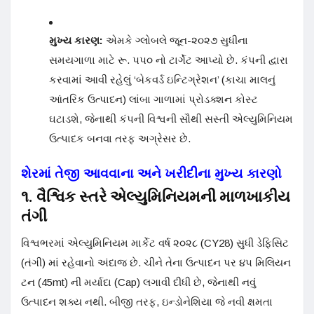
મુખ્ય કારણ:
એમકે ગ્લોબલે જૂન-૨૦૨૭ સુધીના
સમયગાળા માટે રૂ. ૫૫૦ નો ટાર્ગેટ આપ્યો છે. કંપની દ્વારા
કરવામાં આવી રહેલું ‘બેકવર્ડ ઇન્ટિગ્રેશન’ (કાચા માલનું
આંતરિક ઉત્પાદન) લાંબા ગાળામાં પ્રોડક્શન કોસ્ટ
ઘટાડશે, જેનાથી કંપની વિશ્વની સૌથી સસ્તી એલ્યુમિનિયમ
ઉત્પાદક બનવા તરફ અગ્રેસર છે.
શેરમાં તેજી આવવાના અને ખરીદીના મુખ્ય કારણો
૧. વૈશ્વિક સ્તરે એલ્યુમિનિયમની માળખાકીય
તંગી
વિશ્વભરમાં એલ્યુમિનિયમ માર્કેટ વર્ષ ૨૦૨૮ (CY28) સુધી ડેફિસિટ
(તંગી) માં રહેવાનો અંદાજ છે. ચીને તેના ઉત્પાદન પર ૪૫ મિલિયન
ટન (45mt) ની મર્યાદા (Cap) લગાવી દીધી છે, જેનાથી નવું
ઉત્પાદન શક્ય નથી. બીજી તરફ, ઇન્ડોનેશિયા જે નવી ક્ષમતા