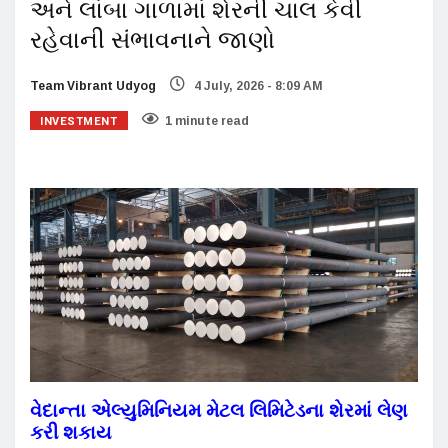
અને લાંબા ગાળામાં શેરની ચાલ કેવી
રહેવાની સંભાવનાને જાણો
Team Vibrant Udyog
4 July, 2026 - 8:09 AM
INVESTMENT
1 minute read
વેદાન્તા એલ્યુમિનિયમ મેટલ લિમિટેડના શેરમાં લેણ
કરી શકાય