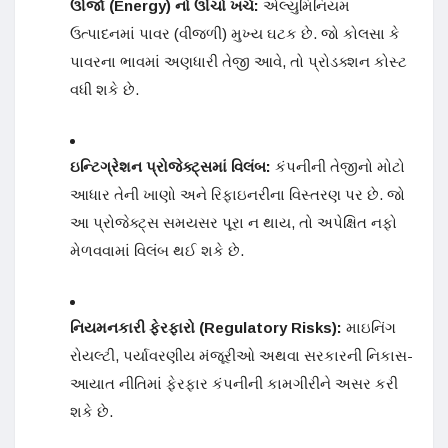
ઊર્જા (Energy) નો ઊંચો ખર્ચ:
એલ્યુમિનિયમ
ઉત્પાદનમાં પાવર (વીજળી) મુખ્ય ઘટક છે. જો કોલસા કે
પાવરના ભાવમાં અણધારી તેજી આવે, તો પ્રોડક્શન કોસ્ટ
વધી શકે છે.
ઇન્ટિગ્રેશન પ્રોજેક્ટ્સમાં વિલંબ:
કંપનીની તેજીનો મોટો
આધાર તેની ખાણો અને રિફાઇનરીના વિસ્તરણ પર છે. જો
આ પ્રોજેક્ટ્સ સમયસર પૂરા ન થાય, તો અપેક્ષિત નફો
મેળવવામાં વિલંબ થઈ શકે છે.
નિયમનકારી ફેરફારો (Regulatory Risks):
માઇનિંગ
રોયલ્ટી, પર્યાવરણીય મંજૂરીઓ અથવા સરકારની નિકાસ-
આયાત નીતિમાં ફેરફાર કંપનીની કામગીરીને અસર કરી
શકે છે.