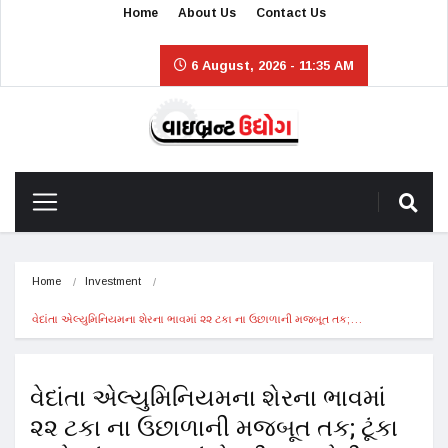
Home
About Us
Contact Us
6 August, 2026 - 11:35 AM
Home
Investment
વેદાંતા એલ્યુમિનિયમના શેરના ભાવમાં ૨૨ ટકા ના ઉછાળાની મજબૂત તક;…
વેદાંતા એલ્યુમિનિયમના શેરના ભાવમાં
૨૨ ટકા ના ઉછાળાની મજબૂત તક; ટૂંકા