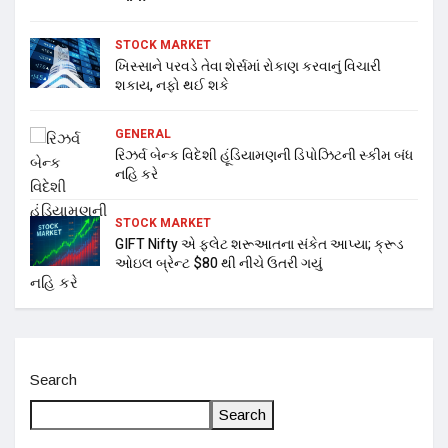
STOCK MARKET
ખિસ્સાને પરવડે તેવા શેર્સમાં રોકાણ કરવાનું વિચારી
શકાય, નફો થઈ શકે
GENERAL
રિઝર્વ બેન્ક વિદેશી હૂંડિયામણની ડિપોઝિટની સ્કીમ બંધ
નહિ કરે
STOCK MARKET
GIFT Nifty એ ફ્લેટ શરૂઆતના સંકેત આપ્યા; ક્રૂડ
ઓઇલ બ્રેન્ટ $80 થી નીચે ઉતરી ગયું
Search
Search