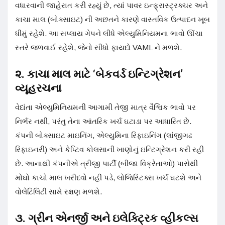
વધારવાની જાહેરાત કરી રહ્યું છે, ત્યાં પાવર ઇન્ફ્રાસ્ટ્રક્ચર અને
કાચા માલ (બોક્સાઇટ) ની અછતને કારણે વાસ્તવિક ઉત્પાદન ખૂબ
ધીમું રહેશે. આ સપ્લાય ગેપને લીધે એલ્યુમિનિયમના ભાવો ઊંચા
સ્તરે જળવાઈ રહેશે, જેનો સીધો ફાયદો VAML ને મળશે.
૨. કાચા માલ માટે ‘બેકવર્ડ ઇન્ટિગ્રેશન’
વ્યૂહરચના
વેદાંતા એલ્યુમિનિયમની આગામી તેજી માત્ર વૈશ્વિક ભાવો પર
નિર્ભર નથી, પરંતુ તેના આંતરિક ખર્ચ ઘટાડા પર આધારિત છે.
કંપની બોક્સાઇટ માઇનિંગ, એલ્યુમિના રિફાઇનિંગ (લાંજીગઢ
રિફાઇનરી) અને કેપ્ટિવ કોલસાની ખાણોનું ઇન્ટિગ્રેશન કરી રહી
છે. આનાથી કંપનીએ ત્રીજી પાર્ટી (બીજા વિક્રેતાઓ) પાસેથી
મોંઘો કાચો માલ ખરીદવો નહીં પડે, લોજિસ્ટિક્સ ખર્ચ ઘટશે અને
વોલેટિલિટી સામે રક્ષણ મળશે.
૩. ગ્રીન એનર્જી અને ઇલેક્ટ્રિક વ્હીકલ્સ