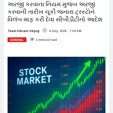
અરજી કરવાના નિયમ મુજબ અરજી
કરવાની તારીખ ચૂકી જનારા ટ્રસ્ટોેને
વિલંબ માફ કરી દેવા સીબીડીટીનો આદેશ
Team Vibrant Udyog
4 July, 2026 - 7:39 AM
GENERAL
1 minute read