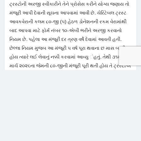
ટ્રસ્ટોની અરજી સ્વીકારીને તેને પ્રોસેસ કરીને યોગ્ય જણાય તો
મંજૂરી આપી દેવાની સૂચના આપવામાં આવી છે. ચેરિટેબલ ટ્રસ્ટ
આવકવેરાની કલમ ૮૦-જી (૫) હેઠળ ડોનેશનની રકમ વેરામાંથી
બાદ આપવા માટે ફોર્મ નંબર ૧૦-એબી ભરીને અરજી કરવાનો
નિયમ છે. પહેલા આ મંજૂરી દર ત્રણ વર્ષે દેવામાં આવતી હતી.
છેલ્લા નિયમ મુજબ આ મંજૂરી ૫ વર્ષ પૂરા થવાના છ માસ બાકી
હોય ત્યારે લઈ લેવાનું નક્કી કરવામાં આવ્યુ ંહતું. તેથી ૩૧મી
માર્ચ ૨૦૨૬ના જેમની ૮૦-જીની મંજૂરી પૂરી થતી હોય તે ટ્રસ્ટોએ
૩૦મી સપ્ટેમ્બર ૨૦૨૫ પહેલા અરજી કરી દેવાની આવતી હતી.
પરંતુ આ મુદત હજારો ટ્રસ્ટો ચૂકી ગયા હતા. જોકે ત્યારબાદ
તેમણે છ મહિના પહેલા અરજી કરવાનો નિયમ હોવા છતાંય તેમની
મુદત ૩૧મી માર્ચ ૨૦૨૬ સુધીમાં પૂરી થાય તે પહેલા અરજી કરી
દીધી હતી. આમ પહેલી ઓક્ટોબર ૨૦૨૫થી ૩૧મી માર્ચ ૨૦૨૬
સુધીમાં અરજી કરનારાઓને વિલંબ માફ કરી દેવાનો આદેશ
સેન્ટ્રલ બોર્ડ ઓફ ડાયરેક્ટ ટેક્સિસે આપ્યો છે. સીબીડીટીના આ