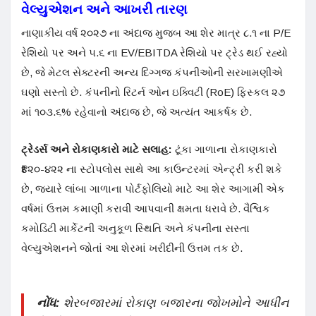
વેલ્યુએશન અને આખરી તારણ
નાણાકીય વર્ષ ૨૦૨૭ ના અંદાજ મુજબ આ શેર માત્ર ૮.૧ ના P/E
રેશિયો પર અને ૫.૬ ના EV/EBITDA રેશિયો પર ટ્રેડ થઈ રહ્યો
છે, જે મેટલ સેક્ટરની અન્ય દિગ્ગજ કંપનીઓની સરખામણીએ
ઘણો સસ્તો છે. કંપનીનો રિટર્ન ઓન ઇક્વિટી (RoE) ફિસ્કલ ૨૭
માં ૧૦૩.૬% રહેવાનો અંદાજ છે, જે અત્યંત આકર્ષક છે.
ટ્રેડર્સ અને રોકાણકારો માટે સલાહ:
ટૂંકા ગાળાના રોકાણકારો
₹૪૨૦-૪૨૨ ના સ્ટોપલોસ સાથે આ કાઉન્ટરમાં એન્ટ્રી કરી શકે
છે, જ્યારે લાંબા ગાળાના પોર્ટફોલિયો માટે આ શેર આગામી એક
વર્ષમાં ઉત્તમ કમાણી કરાવી આપવાની ક્ષમતા ધરાવે છે. વૈશ્વિક
કમોડિટી માર્કેટની અનુકૂળ સ્થિતિ અને કંપનીના સસ્તા
વેલ્યુએશનને જોતાં આ શેરમાં ખરીદીની ઉત્તમ તક છે.
નોંધ:
શેરબજારમાં રોકાણ બજારના જોખમોને આધીન