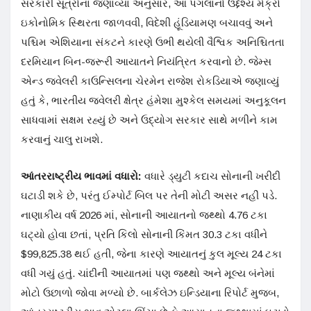
સરકારી સૂત્રોના જણાવ્યા અનુસાર, આ પગલાનો ઉદ્દેશ્ય મેક્રો
ઇકોનોમિક સ્થિરતા જાળવવી, વિદેશી હૂંડિયામણ બચાવવું અને
પશ્ચિમ એશિયાના સંકટને કારણે ઉભી થયેલી વૈશ્વિક અનિશ્ચિતતા
દરમિયાન બિન-જરૂરી આયાતને નિયંત્રિત કરવાનો છે. જેમ્સ
એન્ડ જ્વેલરી કાઉન્સિલના ચેરમેન રાજેશ રોકડિયાએ જણાવ્યું
હતું કે, ભારતીય જ્વેલરી ક્ષેત્ર હંમેશા મુશ્કેલ સમયમાં અનુકૂલન
સાધવામાં સક્ષમ રહ્યું છે અને ઉદ્યોગ સરકાર સાથે મળીને કામ
કરવાનું ચાલુ રાખશે.
આંતરરાષ્ટ્રીય ભાવમાં વધારો:
વધારે ડ્યુટી કદાચ સોનાની ખરીદી
ઘટાડી શકે છે, પરંતુ ઈમ્પોર્ટ બિલ પર તેની મોટી અસર નહીં પડે.
નાણાકીય વર્ષ 2026 માં, સોનાની આયાતનો જથ્થો 4.76 ટકા
ઘટ્યો હોવા છતાં, પ્રતિ કિલો સોનાની કિંમત 30.3 ટકા વધીને
$99,825.38 થઈ હતી, જેના કારણે આયાતનું કુલ મૂલ્ય 24 ટકા
વધી ગયું હતું. ચાંદીની આયાતમાં પણ જથ્થો અને મૂલ્ય બંનેમાં
મોટો ઉછાળો જોવા મળ્યો છે. બાર્કલેઝ ઇન્ડિયાના રિપોર્ટ મુજબ,