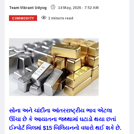
Team Vibrant Udyog
14 May, 2026 - 7:52 AM
COMMODITY
1 minute read
સોના અને ચાંદીના આંતરરાષ્ટ્રીય ભાવ એટલા
ઊંચા છે કે આયાતના જથ્થામાં ઘટાડો થયા છતાં
ઈમ્પોર્ટ બિલમાં $15 બિલિયનનો વધારો થઈ શકે છે.