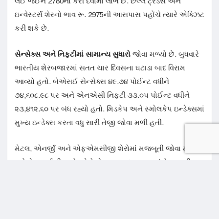
લઈ જઈને 2780નો કરી દેવામાં લાભ છે. છેલ્લે ટ્રેડર્સ અને
ઇન્વેસ્ટર્સ શેરનો ભાવ રૂ. 2975ની આસપાસ પહોંચે ત્યારે એક્ઝિટ
કરી શકે છે.
સેન્સેક્સ અને નિફ્ટીમાં સામાન્ય સુધારો
જોવા મળ્યો છે. બુધવારે
ભારતીય શેરબજારમાં સતત ચાર દિવસના ઘટાડા બાદ વિરામ
આવ્યો હતો. બેએસઈ સેન્સેક્સ ૪૯.૭૪ પોઈન્ટ વધીને
૭૪,૬૦૮.૯૮ પર અને એનએસી નિફ્ટી ૩૩.૦૫ પોઈન્ટ વધીને
૨૩,૪૧૨.૬૦ પર બંધ રહ્યો હતો. મિડકેપ અને સ્મોલકેપ ઇન્ડેક્સમાં
મુખ્ય ઇન્ડેક્સ કરતા વધુ સારી તેજી જોવા મળી હતી.
મેટલ, એનર્જી અને એફએમસીજી શેરોમાં મજબૂતી જોવા મળી
શકે છે. આઈ.ટી અને ઓટો સેક્ટર પર દબાણ રહ્યું છે. ભારતીય
રૂપિયો સતત ચોથા દિવસે નબળો પડીને રેકોર્ડ નીચલી સપાટીએ
બંધ રહ્યો હતો. નિષ્ણાતોના મતે ટૂંકા ગાળામાં રૂપિયો ૯૫.૪૫ થી
૯૬ ની રેન્જમાં રહી શકે છે.