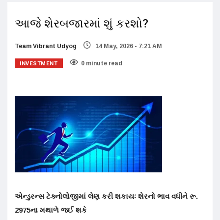
આજે શેરબજારમાં શું કરશો?
Team Vibrant Udyog
14 May, 2026 - 7:21 AM
INVESTMENT
0 minute read
એન્ડુરન્સ ટેક્નોલોજીમાં લેણ કરી શકાયઃ શેરનો ભાવ વધીને રૂ.
2975ના મથાળે જઈ શકે