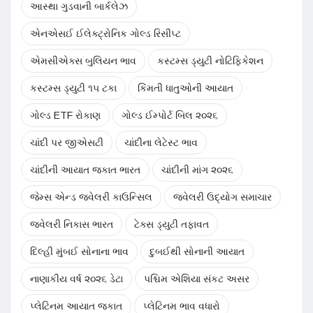
આસ્થા ગુડવાની બાર્કલેઝ
એનએસઈ ઈલેક્ટ્રોનિક ગોલ્ડ રિસીપ્ટ
એમસીએક્સ બુલિયન ભાવ
કસ્ટમ્સ ડ્યુટી નોટિફિકેશન
કસ્ટમ્સ ડ્યુટી ૧૫ ટકા
કિંમતી ધાતુઓની આયાત
ગોલ્ડ ETF રોકાણ
ગોલ્ડ ઈમ્પોર્ટ બિલ ૨૦૨૬
ચાંદી પર જીએસટી
ચાંદીના લેટેસ્ટ ભાવ
ચાંદીની આયાત જકાત ભારત
ચાંદીની માંગ ૨૦૨૬
જેમ્સ એન્ડ જ્વેલરી કાઉન્સિલ
જ્વેલરી ઉદ્યોગ સમાચાર
જ્વેલરી નિકાસ ભારત
ટેક્સ ડ્યુટી તફાવત
દિલ્હી મુંબઈ સોનાના ભાવ
દુબઈથી સોનાની આયાત
નાણાકીય વર્ષ ૨૦૨૬ ડેટા
પશ્ચિમ એશિયા સંકટ અસર
પ્લેટિનમ આયાત જકાત
પ્લેટિનમ ભાવ વધારો