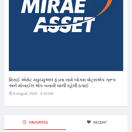
મિરાઈ એસેટ મ્યુચ્યુઅલ ફંડના નામે બોગસ વોટ્સએપ ગ્રૂપ
અને મોબાઈલ એપ બનાવી ચાલી રહેલી ઠગાઈ
8 August, 2026 - 9:30 AM
FAVORITES
RECENT