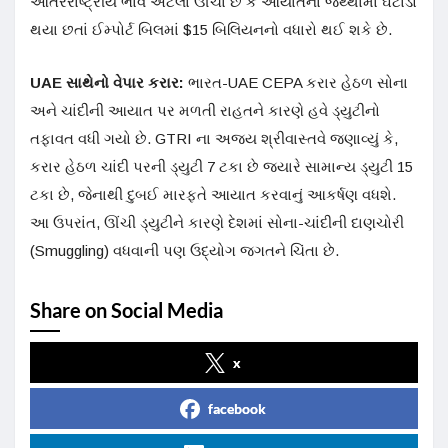
આંતરરાષ્ટ્રીય ભાવ એટલા ઊંચા છે કે આયાતના જથ્થામાં ઘટાડો
થયા છતાં ઈમ્પોર્ટ બિલમાં $15 બિલિયનનો વધારો થઈ શકે છે.
UAE સાથેનો વેપાર કરાર:
ભારત-UAE CEPA કરાર હેઠળ સોના
અને ચાંદીની આયાત પર મળતી રાહતને કારણે હવે ડ્યુટીનો
તફાવત વધી ગયો છે. GTRI ના અજય શ્રીવાસ્તવે જણાવ્યું કે,
કરાર હેઠળ ચાંદી પરની ડ્યુટી 7 ટકા છે જ્યારે સામાન્ય ડ્યુટી 15
ટકા છે, જેનાથી દુબઈ મારફતે આયાત કરવાનું આકર્ષણ વધશે.
આ ઉપરાંત, ઊંચી ડ્યુટીને કારણે દેશમાં સોના-ચાંદીની દાણચોરી
(Smuggling) વધવાની પણ ઉદ્યોગ જગતને ચિંતા છે.
Share on Social Media
x
facebook