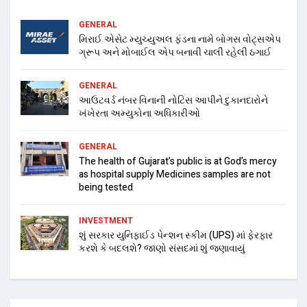
GENERAL
મિરાઈ એસેટ મ્યુચ્યુઅલ ફંડના નામે બોગસ વોટ્સએપ
ગ્રૂપ અને મોબાઈલ એપ બનાવી ચાલી રહેલી ઠગાઈ
GENERAL
આઉટવર્ડ નંબર વિનાની નોટિસ આપીને દુકાનદારોને
ખંખેરતા અમ્યુકોના અધિકારીઓ
GENERAL
The health of Gujarat’s public is at God’s mercy
as hospital supply Medicines samples are not
being tested
INVESTMENT
શું સરકાર યુનિફાઈડ પેન્શન સ્કીમ (UPS) માં ફેરફાર
કરશે કે બદલશે? જાણો સંસદમાં શું જણાવાયું