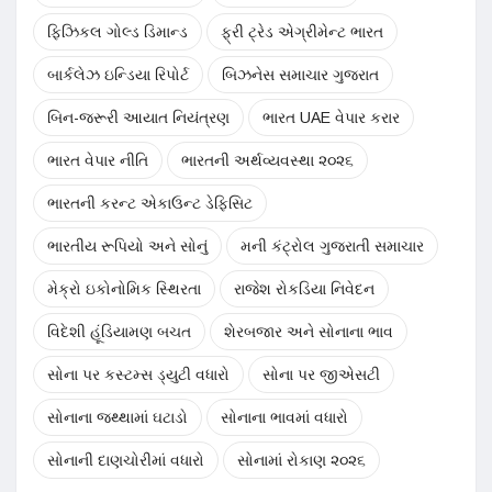
ફિઝિકલ ગોલ્ડ ડિમાન્ડ
ફ્રી ટ્રેડ એગ્રીમેન્ટ ભારત
બાર્કલેઝ ઇન્ડિયા રિપોર્ટ
બિઝનેસ સમાચાર ગુજરાત
બિન-જરૂરી આયાત નિયંત્રણ
ભારત UAE વેપાર કરાર
ભારત વેપાર નીતિ
ભારતની અર્થવ્યવસ્થા ૨૦૨૬
ભારતની કરન્ટ એકાઉન્ટ ડેફિસિટ
ભારતીય રૂપિયો અને સોનું
મની કંટ્રોલ ગુજરાતી સમાચાર
મેક્રો ઇકોનોમિક સ્થિરતા
રાજેશ રોકડિયા નિવેદન
વિદેશી હૂંડિયામણ બચત
શેરબજાર અને સોનાના ભાવ
સોના પર કસ્ટમ્સ ડ્યુટી વધારો
સોના પર જીએસટી
સોનાના જથ્થામાં ઘટાડો
સોનાના ભાવમાં વધારો
સોનાની દાણચોરીમાં વધારો
સોનામાં રોકાણ ૨૦૨૬