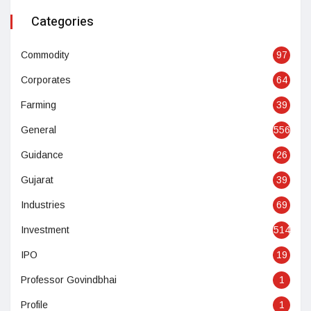
Categories
Commodity
97
Corporates
64
Farming
39
General
556
Guidance
26
Gujarat
39
Industries
69
Investment
514
IPO
19
Professor Govindbhai
1
Profile
1