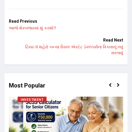
Read Previous
આજે શેરબજારમાં શું કરશો?
Read Next
ટિયર-II શહેરો બન્યા રિયલ એસ્ટેટ ડેવલપર્સના વિકાસનું નવું
સરનામું
Most Popular
INVESTMENT
17 ન
અને 
14