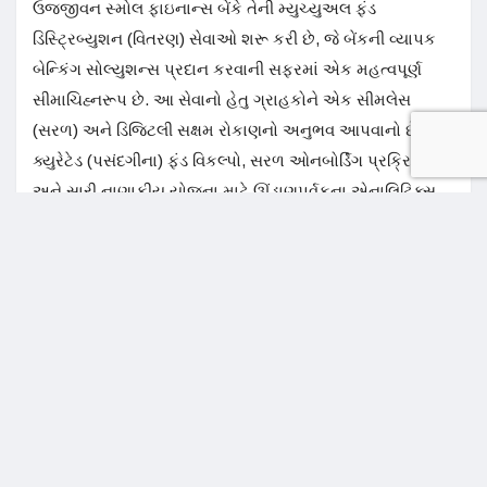
ઉજ્જીવન સ્મોલ ફાઇનાન્સ બેંકે તેની મ્યુચ્યુઅલ ફંડ
ડિસ્ટ્રિબ્યુશન (વિતરણ) સેવાઓ શરૂ કરી છે, જે બેંકની વ્યાપક
બેન્કિંગ સોલ્યુશન્સ પ્રદાન કરવાની સફરમાં એક મહત્વપૂર્ણ
સીમાચિહ્નરૂપ છે. આ સેવાનો હેતુ ગ્રાહકોને એક સીમલેસ
(સરળ) અને ડિજિટલી સક્ષમ રોકાણનો અનુભવ આપવાનો છે, જે
ક્યુરેટેડ (પસંદગીના) ફંડ વિકલ્પો, સરળ ઓનબોર્ડિંગ પ્રક્રિયાઓ
અને સારી નાણાકીય યોજના માટે ઊંડાણપૂર્વકના એનાલિટિક્સ
દ્વારા સપોર્ટેડ છે. આ પ્લેટફોર્મ ગ્રાહકની ન્યૂનતમ વિગતો સાથે
સરળ ઓનબોર્ડિંગ તેમજ ઇન્ટરનેટ બેન્કિંગ, મોબાઇલ બેન્કિંગ
અને RM (રિલેશનશિપ મેનેજર) ચેનલ દ્વારા મલ્ટી-ચેનલ એક્સેસ
પ્રદાન કરે છે.
રેડિંગ્ટન (Redington)
એક અગ્રણી ટેક્નોલોજી એગ્રીગેટર અને ઇનોવેશન કેટાલિસ્ટ
તરીકે ઓળખાતી કંપની રેડિંગ્ટને આજે જાહેરાત કરી છે કે તેણે