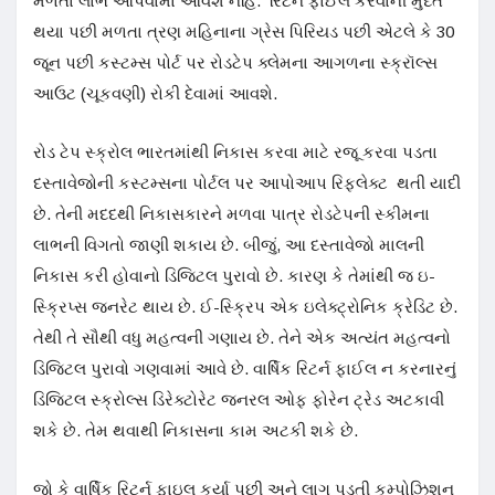
મળતાં લાભ આપવામાં આવશે નહિ. રિટર્ન ફાઈલ કરવાની મુદત
થયા પછી મળતા ત્રણ મહિનાના ગ્રેસ પિરિયડ પછી એટલે કે 30
જૂન પછી કસ્ટમ્સ પોર્ટ પર રોડટેપ ક્લેમના આગળના સ્ક્રૉલ્સ
આઉટ (ચૂકવણી) રોકી દેવામાં આવશે.
રોડ ટેપ સ્ક્રોલ ભારતમાંથી નિકાસ કરવા માટે રજૂ કરવા પડતા
દસ્તાવેજોની કસ્ટમ્સના પોર્ટલ પર આપોઆપ રિફ્લેક્ટ થતી યાદી
છે. તેની મદદથી નિકાસકારને મળવા પાત્ર રોડટેપની સ્કીમના
લાભની વિગતો જાણી શકાય છે. બીજું, આ દસ્તાવેજો માલની
નિકાસ કરી હોવાનો ડિજિટલ પુરાવો છે. કારણ કે તેમાંથી જ ઇ-
સ્ક્રિપ્સ જનરેટ થાય છે. ઈ-સ્ક્રિપ એક ઇલેક્ટ્રોનિક ક્રેડિટ છે.
તેથી તે સૌથી વધુ મહત્વની ગણાય છે. તેને એક અત્યંત મહત્વનો
ડિજિટલ પુરાવો ગણવામાં આવે છે. વાર્ષિક રિટર્ન ફાઈલ ન કરનારનું
ડિજિટલ સ્ક્રોલ્સ ડિરેક્ટોરેટ જનરલ ઓફ ફોરેન ટ્રેડ અટકાવી
શકે છે. તેમ થવાથી નિકાસના કામ અટકી શકે છે.
જો કે વાર્ષિક રિટર્ન ફાઇલ કર્યા પછી અને લાગુ પડતી કમ્પોઝિશન