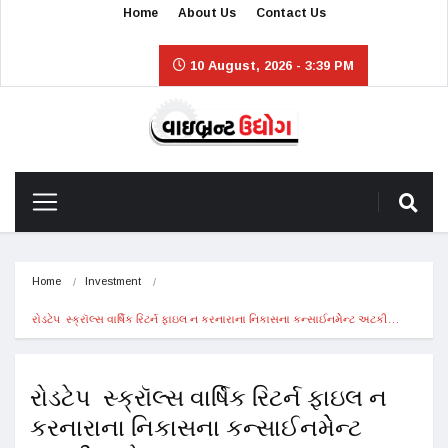
Home
About Us
Contact Us
10 August, 2026 - 3:39 PM
Home
Investment
રોડટેપ  સ્ક્રૉલ્સ વાર્ષિક રિટર્ન ફાઇલ ન કરનારાના નિકાસના કન્સાઈનમેેન્ટ અટકી…
રોડટેપ સ્ક્રૉલ્સ વાર્ષિક રિટર્ન ફાઇલ ન
કરનારાના નિકાસના કન્સાઈનમેેન્ટ