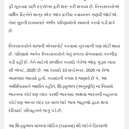
ફી ચૂકવ્યા પછી સ્ક્રૉલ્સ ફરી શરૂ કરી શકાય છે. નિકાસકારોએ
વાર્ષિક રિટર્નને માત્ર એક આંકડાકીય કવાયતન ગણવી જોઈએ.
તેમાં સુસ્તી દાખવનારે ગંભીર પરિણામોનો સામનો કરવો પડી શકે
છે.
નિકાસકારોને માલની એક્સપોર્ટ કરવામાં નુકસાની પણ મોટી થાય
છે. પરિણામે અનેક નિકાસકારોને તેનું વળતર મેળવવામાં તકલીફ
પડી રહી છે. તેને માટેનો સંબંધિત કાયદો ‘કેરેજ ઓફ ગુડ્સ બાય
સી એક્ટ, 2025’ છે. આ કાયદો 10 સપ્ટેમ્બર, 2025 ના રોજ
અમલમાં આવ્યો હતો. કાયદાની કલમ 3 જણાવે છે કે, આ
અધિનિયમને આધીન રહીને, શિડ્યુઅલ (અનુસૂચિ) ના નિયમો
ભારતના કોઈપણ બંદર પરથી ભારતમાં અથવા ભારતની બહારના
કોઈપણ અન્ય બંદર પર માલ લઈ જતા જહાજો દ્વારા થતા
દરિયાઈ પરિવહનને લાગુ પડે છે.
આ શિડ્યુઅલ માલના લોડિંગ (ચઢાવવા) થી લઈને ડિસ્ચાર્જ