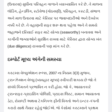
(ઉતારવા) સુધીના પરિવહન ગાળાને વ્યાખ્યાયિત કરે છે. તે માલના
લોડિંગ, હેન્ડલિંગ, સ્ટોવેજ (ગોઠવણી), પરિવહન, કસ્ટડી, સંભાળ
અને માલ ઉતારવા માટે કેરિયર પર જવાબદારીઓ અને દેખરેખ
નક્કી કરે છે. તે વહાણની સફર શરૂ થતા પહેલા અને તે સમયે
જહાજને દરિયાઈ સફર માટે યોગ્ય (seaworthy) બનાવવા અને
કાર્ગોની જગ્યાઓને સુરક્ષિત રાખવા માટે કેરિયર દ્વારા યોગ્ય ખંત
(due diligence) રાખવાની પણ માંગ કરે છે.
ઇમ્પોર્ટ મૂલ્ય અંગેની સમસ્યા
કસ્ટમ્સ વેલ્યુએશન રૂલ્સ, 2007 ના નિયમ 3(3) મુજબ,
ટ્રાન્ઝેક્શન વેલ્યુ (વ્યવહાર મૂલ્ય) સ્વીકારી શકાય છે જો તે
સંબંધે કિંમતને પ્રભાવિત ન કરી હોય. જો કે, આયાતકારે
ટ્રાન્સફર-પ્રાઇસિંગ પોલિસી, પ્રાઇસ લિસ્ટ, સમાન આયાતના
ડેટા, રોયલ્ટી અથવા ટેકનિકલ ફીની વિગતો અને ઇન્ટર-કંપની
કરારો સાથે તૈયાર રહેવું જોઈએ. જે કેસોમાં કસ્ટમ્સને પ્રથમ