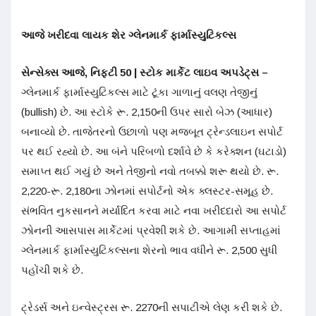
આજે ખરીદવા લાયક શેર ગ્લેનમાર્ક ફાર્માસ્યુટિકલ્સ
સેન્સેક્સ આજે, નિફ્ટી 50 | સ્ટોક માર્કેટ લાઇવ અપડેટ્સ –
ગ્લેનમાર્ક ફાર્માસ્યુટિકલ્સ માટે ટૂંકા ગાળાનું વલણ તેજીનું
(bullish) છે. આ સ્ટોકે રૂ. 2,150ની ઉપર સારો બેઝ (આધાર)
બનાવ્યો છે. તાજેતરનો ઉછાળો પણ મજબૂત ટ્રેન્ડલાઇન સપોર્ટ
પર થઈ રહ્યો છે. આ બંને પરિબળો દર્શાવે છે કે કરેક્શન (ઘટાડો)
સમાપ્ત થઈ ગયું છે અને તેજીનો નવો તબક્કો શરૂ થયો છે. રૂ.
2,220-રૂ. 2,180ના ઝોનમાં સપોર્ટનો એક ક્લસ્ટર-સમૂહ છે.
સંભવિત નુકસાનને મર્યાદિત કરવા માટે નવા ખરીદદારો આ સપોર્ટ
ઝોનની આસપાસ માર્કેટમાં પ્રવેશી શકે છે. આગામી સપ્તાહમાં
ગ્લેનમાર્ક ફાર્માસ્યુટિકલ્સના શેરનો ભાવ વધીને રૂ. 2,500 સુધી
પહોંચી શકે છે.
ટ્રેડર્સ અને ઇન્વેસ્ટ્રસ રૂ. 2270ની સપાટીએ લેણ કરી શકે છે.