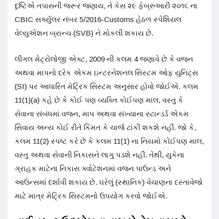
દૃષ્ટિએ તપાસની જરૂર જણાય, તે કેસ ૨૯ ફેબ્રુઆરી ૨૦૧૬ ના
CBIC સર્ક્યુલર નંબર 5/2016-Customs હેઠળ સ્પેશિયલ
વેલ્યુએશન બ્રાન્ચ (SVB) ને મોકલી શકાય છે.
લીગલ મેટ્રોલોજી એક્ટ, 2009 ની કલમ 4 જણાવે છે કે વજન
અથવા માપનો દરેક એકમ ઇન્ટરનેશનલ સિસ્ટમ ઓફ યુનિટ્સ
(SI) પર આધારિત મેટ્રિક સિસ્ટમ અનુસાર હોવો જોઈએ. કલમ
11(1)(a) કહે છે કે કોઈ પણ વ્યક્તિ કોઈપણ માલ, વસ્તુ કે
સેવાના સંબંધમાં વજન, માપ અથવા સંખ્યાના સ્ટાન્ડર્ડ એકમ
સિવાય અન્ય કોઈ રીતે કિંમત કે ચાર્જ ટાંકી શકશે નહીં. જો કે,
કલમ 11(2) સ્પષ્ટ કરે છે કે કલમ 11(1) ના નિયમો કોઈપણ માલ,
વસ્તુ અથવા સેવાની નિકાસને લાગુ પડશે નહીં. તેથી, યુકેના
ગ્રાહક માટેના નિકાસ ક્વોટેશનમાં વજન પાઉન્ડ અને
આઉન્સમાં દર્શાવી શકાય છે. ઘરેલું (સ્થાનિક) વેચાણના દસ્તાવેજો
માટે માત્ર મેટ્રિક સિસ્ટમનો ઉપયોગ કરવો જોઈએ.