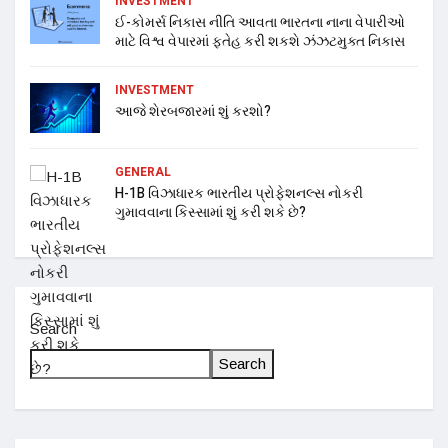
INVESTMENT
ઈ-કોમર્સ નિકાસ નીતિ આવતા ભારતના નાના વેપારીઓ
માટે વિશ્વ વેપારમાં ફતેહ કરી શકશે ઝંઝટમુક્ત નિકાસ
INVESTMENT
આજે શેરબજારમાં શું કરશો?
GENERAL
H-1B વિઝાધારક ભારતીય પ્રોફેશનલ્સ નોકરી
ગુમાવવાના કિસ્સામાં શું કરી શકે છે?
Search
Search