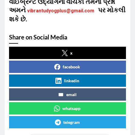
વાઈબ્રન્ટ ઉદ્યોગના વાચકો તેમના પ્રશ્નો
અમને
પર મોકલી
vibrantudyogplus@gmail.com
શકે છે.
Share on Social Media
x
facebook
linkedin
email
whatsapp
telegram