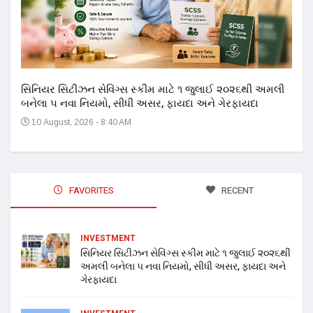
સિનિયર સિટીઝન સેવિંગ્સ સ્કીમ માટે ૧ જુલાઈ ૨૦૨૬થી અમલી
બનેલા ૫ નવા નિયમો, સીધી અસર, ફાયદા અને ગેરફાયદા
10 August, 2026 - 8:40 AM
FAVORITES
RECENT
INVESTMENT
સિનિયર સિટીઝન સેવિંગ્સ સ્કીમ માટે ૧ જુલાઈ ૨૦૨૬થી
અમલી બનેલા ૫ નવા નિયમો, સીધી અસર, ફાયદા અને
ગેરફાયદા