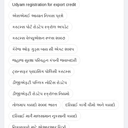
Udyam registration for export credit
એસએમઈ આયાત નિકાસ પ્રશ્નો
કસ્ટમ્સ પોર્ટ રોડટેપ સ્ક્રૉલ અપડેટ
કસ્ટમ્સ વેલ્યુએશન રૂલ્સ ૨૦૦૭
કેરેજ ઓફ ગુડ્સ બાય સી એક્ટ ૨૦૨૫
જહાજ સુરક્ષા પરિવહન કંપની જવાબદારી
ટ્રાન્સફર પ્રાઇસિંગ પોલિસી કસ્ટમ્સ
ડીજીએફટી પબ્લિક નોટિસ રોડટેપ
ડીજીએફટી રોડટેપ સ્ક્રૉલ્સ નિયમો
તોલમાપ કાયદો ૨૦૦૯ ભારત
દરિયાઈ કાર્ગો વીમો અને કાયદો
દરિયાઈ માર્ગે માલસામાન નુકસાની કાયદો
નિકાસકારો માટે એઆરઆર રિટર્ન