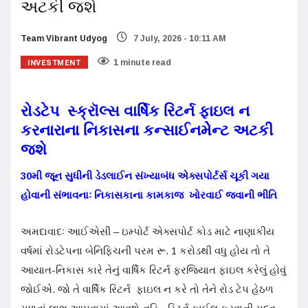
અટકી જશે
Team Vibrant Udyog
7 July, 2026 - 10:11 AM
INVESTMENT
1 minute read
રોડટેપ સ્ક્રૉલ્સ વાર્ષિક રિટર્ન ફાઇલ ન
કરનારાના નિકાસના કન્સાઈનમેેન્ટ અટકી
જશે
30મી જૂન સુધીની ડેડલાઈન સંખ્યાબંધ એક્સપોર્ટર્સ ચૂકી ગયા
હોવાની સંભાવનાઃ નિકાસકાના કામકાજ ખોરવાઈ જવાની ભીતિ
અમદાવાદઃ આઈએસી – ઇમ્પોર્ટ એક્સપોર્ટ કોડ માટે નાણાકીય
વર્ષમાં રોડટેપના બેનિફિચની પરમ રૂ. 1 કરોડથી વધુ હોય તો તે
આયાત-નિકાસ કારે તેનું વાર્ષિક રિટર્ન ફરજિયાત ફાઇલ કરેલું હોવું
જોઈએ. જો તે વાર્ષિક રિટર્ન ફાઇલ ન કરે તો તેને રોડ ટેપ હેઠળ