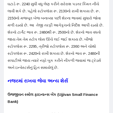
ઘટાડે રૂ. 2240 સુધી વધુ લેણ કરીને સરેરાશ પડતર કિંમત નીચે
લાવી શકે છે. પહેલો સ્ટોપલૉસ રૂ. 2130નો રાખી શકાય છે. રૂ.
2150નો મજબૂત બેજ બનાવ્યા પછી શેરના ભાવમાં સુધારો જોવા
મળી રહ્યો છે. આ તેજી તરફી આગેકૂચનો નિર્દેશ આપી રહ્યો છે.
શેરનો ટાર્ગેટ ભાવ રૂ. 2480થી રૂ. 2500નો છે. શેરનો ભાવ વધતો
જાય તેમ તેમ સ્ટોપ લોસ ઊંચે લઈ જઈ શકાય છે. બીજો
સ્ટોપલોસ રૂ. 2295, ત્રીજો સ્ટોપલોસ રૂ. 2360 અને ચોથો
સ્ટોપલૉસ રૂ. 2420નો રાખી શકાય છે. શેરનો ભાવ રૂ. 2480ની
સપાટીએ જાય ત્યારે નફો બુક કરીને નીકળી જવામાં જ ટ્રેડર્સ
અને ઇન્વેસ્ટર્સનું હિત સમાયેલું છે.
નજરમાં રાખવા જેવા અન્ય શેર્સ
ઉજ્જીવન સ્મોલ ફાઇનાન્સ બેંક (Ujjivan Small Finance
Bank)