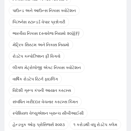
પાઉન્ડ અને આઉન્સ નિકાસ ક્વોટેશન
બિઝનેસ સ્ટાન્ડર્ડ વેપાર પ્રશ્નોત્તરી
ભારતીય નિકાસ દસ્તાવેજ નિયમો ૨૦运行
મેટ્રિક સિસ્ટમ અને નિકાસ નિયમો
રોડટેપ કમ્પોઝિશન ફી વિગતો
લીગલ મેટ્રોલોજી એક્ટ નિકાસ ક્વોટેશન
વાર્ષિક રોડટેપ રિટર્ન ફાઇલિંગ
વિદેશી ગ્રૂપ કંપની આયાત કસ્ટમ્સ
સંબંધિત ખરીદદાર વેચનાર કસ્ટમ્સ કિંમત
સ્પેશિયલ વેલ્યુએશન બ્રાન્ચ સીબીઆઈસી
હેન્ડબુક ઓફ પ્રોસિજર્સ ૨૦૨૩
૧ કરોડથી વધુ રોડટેપ ક્લેમ