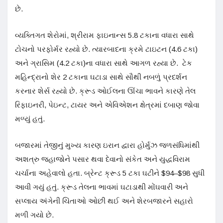
છે.
વ્યક્તિગત શેરોમાં, શ્રીરામ ફાઇનાન્સ 5.8 ટકાના વધારા સાથે
ટોચનો પરફોર્મર રહ્યો છે. ત્યારબાદના ક્રમે ટાઇટન (4.6 ટકા)
અને ગ્રાસિમ (4.2 ટકા)ના વધારા સાથે આગળ રહ્યા છે. ટેક
મહિન્દ્રાનો શેર 2 ટકાના ઘટાડા સાથે સૌથી નબળું પ્રદર્શન
કરનાર શેર્સ રહ્યો છે. ક્રૂડ ઓઈલના ઊંચા ભાવને કારણે તેલ
રિફાઇનરી, પેઇન્ટ, ટાયર અને એવિએશન ક્ષેત્રમાં દબાણ જોવા
મળ્યું હતું.
બજારમાં તેજીનું મુખ્ય કારણ ઇરાન દ્વારા હોર્મુઝ જળસંધિમાંથી
અશત્રુ જહાજોને પસાર થવા દેવાનો સંકેત અને યુદ્ધવિરામ
ચર્ચાના અહેવાલો હતા. બ્રેન્ટ ક્રૂડ 5 ટકા ઘટીને $94–$98 સુધી
આવી ગયું હતું. ક્રૂડ તેલના ભાવમાં ઘટાડાથી મોંઘવારી અને
સપ્લાય અંગેની ચિંતાઓ ઓછી થઈ અને શેરબજારને સહારો
મળી ગયો છે.