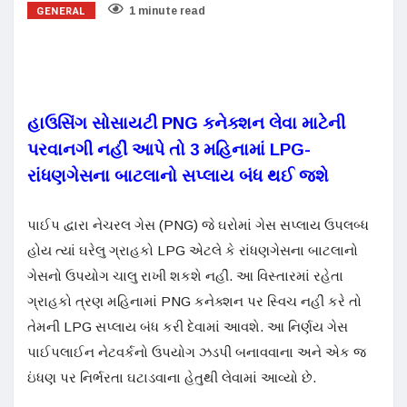
GENERAL
1 minute read
હાઉસિંગ સોસાયટી PNG કનેક્શન લેવા માટેની
પરવાનગી નહીં આપે તો 3 મહિનામાં LPG-
રાંધણગેસના બાટલાનો સપ્લાય બંધ થઈ જશે
પાઈપ દ્વારા નેચરલ ગેસ (PNG) જે ઘરોમાં ગેસ સપ્લાય ઉપલબ્ધ
હોય ત્યાં ઘરેલુ ગ્રાહકો LPG એટલે કે રાંધણગેસના બાટલાનો
ગેસનો ઉપયોગ ચાલુ રાખી શકશે નહીં. આ વિસ્તારમાં રહેતા
ગ્રાહકો ત્રણ મહિનામાં PNG કનેક્શન પર સ્વિચ નહીં કરે તો
તેમની LPG સપ્લાય બંધ કરી દેવામાં આવશે. આ નિર્ણય ગેસ
પાઈપલાઈન નેટવર્કનો ઉપયોગ ઝડપી બનાવવાના અને એક જ
ઇંધણ પર નિર્ભરતા ઘટાડવાના હેતુથી લેવામાં આવ્યો છે.