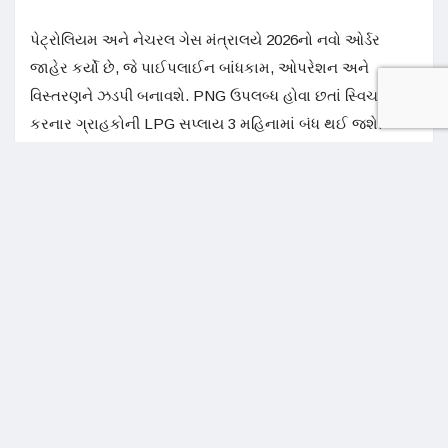
પેટ્રોલિયમ અને નેચરલ ગેસ મંત્રાલયે 2026નો નવો ઓર્ડર
જાહેર કર્યો છે, જે પાઈપલાઈન બાંધકામ, ઓપરેશન અને
વિસ્તરણને ઝડપી બનાવશે. PNG ઉપલબ્ધ હોવા છતાં સ્વિચ ન
કરનાર ગ્રાહકોની LPG સપ્લાય 3 મહિનામાં બંધ થઈ જશે.
ટેકનિકલી શક્ય ન હોય તો તેવા કનેક્શન ધારકોએ NOC લેવી
પડશે. એનઓસીને આધારે જ LPG ચાલુ રાખી શકાશે
અમલી પ્રક્રિયા સરળ બનાવાઈ
પીએનજીના જોડાણ માટે હાઉસિંગ સોસાયટીમાં 3 દિવસમાં
પરમિશન આપવી પડશે. તેમ જ PNG કનેક્શન 48 કલાકમાં
આપવાનું રહેશે. મંજૂરીમાં વિલંબ થાય તો મંજૂરી આપમેળે માન્યતા
મળી ગઈ હોવાનું ગણી લેવાશે. પેટ્રોલિયમ અને નેચરલ ગેસ
રેગ્યુલેટરી બોર્ડ (PNGRB) આ પ્રક્રિયાની દેખરેખ કરશે.
કનેક્શનને મંજૂરી આપવાની, કનેક્શનની અરજીને રિજેક્ટ