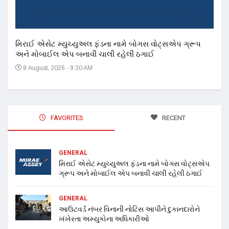
મિરાઈ એસેટ મ્યુચ્યુઅલ ફંડના નામે બોગસ વોટ્સએપ ગ્રૂપ
અને મોબાઈલ એપ બનાવી ચાલી રહેલી ઠગાઈ
8 August, 2026 - 9:30 AM
FAVORITES
RECENT
GENERAL
મિરાઈ એસેટ મ્યુચ્યુઅલ ફંડના નામે બોગસ વોટ્સએપ
ગ્રૂપ અને મોબાઈલ એપ બનાવી ચાલી રહેલી ઠગાઈ
GENERAL
આઉટવર્ડ નંબર વિનાની નોટિસ આપીને દુકાનદારોને
ખંખેરતા અમ્યુકોના અધિકારીઓ