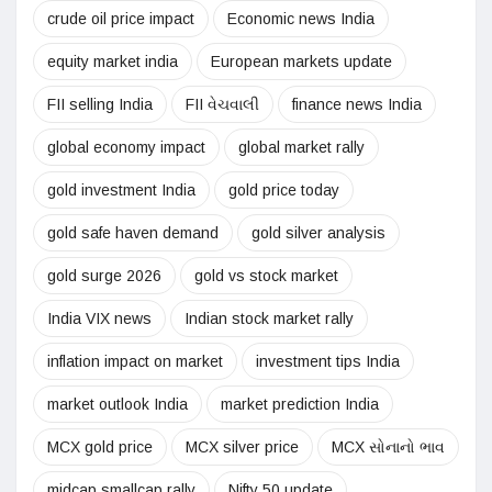
crude oil price impact
Economic news India
equity market india
European markets update
FII selling India
FII વેચવાલી
finance news India
global economy impact
global market rally
gold investment India
gold price today
gold safe haven demand
gold silver analysis
gold surge 2026
gold vs stock market
India VIX news
Indian stock market rally
inflation impact on market
investment tips India
market outlook India
market prediction India
MCX gold price
MCX silver price
MCX સોનાનો ભાવ
midcap smallcap rally
Nifty 50 update