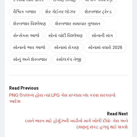
વૈશ્વિક બજાર
શેર ગેઈનર લોઝર
શેરબજાર ટ્રેન્ડ
શેરબજાર વિશ્લેષણ
શેરબજાર સમાચાર ગુજરાત
સેન્સેક્સ આજે
સોનાં ચાંદી વિશ્લેષણ
સોનાની માંગ
સોનાનો ભાવ આજે
સોનામાં રોકાણ
સોનામાં વધારો 2026
સોનું અને શેરબજાર
સ્મોલકૅપ તેજી
Read Previous
PNG ઉપલબ્ધ હોય ત્યાં LPG ગેસ સપ્લાય બંધ કરવા સરકારનો
આદેશ
Read Next
ઇરાને ભારત માટે હોર્મુઝની ખાડીનો માર્ગ ખોલી દીધોઃ ગેસ અને
ઇંધણનું સંકટ હળવું થઈ શકશે