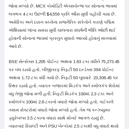
જોવા મળ્યો છે. MCX કોમોડિટી એક્સચેન્જ પર સોનાના ભાવમાં
લગભગ 4 ટકા ઉછળી $4,556 પ્રતિ ઔંસ સુધી પહોંચી ગયા છે.
અમેરિકા અને ઇરાન વચ્ચેના રાજનૈતિક સંકેતોને કારણે પશ્ચિમ
એશિયામાં લાંબા સમય સુધી ચાલનારા સંઘર્ષની ભીતિ ઓછી થઈ
હોવાની સોનાના ભાવમાં પ્રસ્તુત સુધારો આવ્યો હોવાનું માનવામાં
આવે છે.
BSE સેન્સેક્સ 1,205 પોઈન્ટ અથવા 1.63 ટકા વધીને 75,273.45
પર બંધ રહ્યો હતો. બીજીતરફ નિફ્ટી 50 ઇન્ડેક્સ 394 પોઈન્ટ
અથવા 1.72 ટકા વધી ગયો છે. નિફ્ટી 50 બુધવારે 23,306.45 પર
સ્થિર રહ્યો હતો. વ્યાપક બજારમાં મિડકૅપ અને સ્મોલકૅપ શેરોમાં
વધુ તેજી જોવા મળી હતી. નિફ્ટી મિડકૅપ 100માં 2.3 ટકા અને
સ્મોલકૅપ 100માં 2.6 ટકાનો વધારો જોવા મળ્યો હતો. ગઈકાલે
તમામ સેક્ટરોમાં વધારો જોવા મળ્યો હતો. તેમ જ કન્ઝ્યુમર
ડ્યુરેબલ્સ 3.5 ટકાના વધારા સાથે મોખરે આગળ રહ્યું છે.
ત્યારબાદ રિયલ્ટી અને PSU બેન્કોમાં 2.5 ટકાથી વધુ વધારો થયો