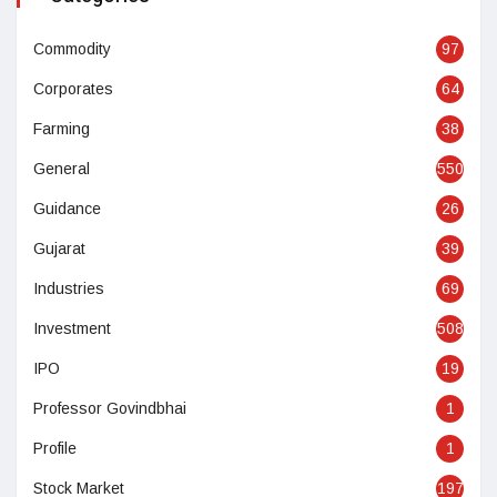
Commodity
97
Corporates
64
Farming
38
General
550
Guidance
26
Gujarat
39
Industries
69
Investment
508
IPO
19
Professor Govindbhai
1
Profile
1
Stock Market
197