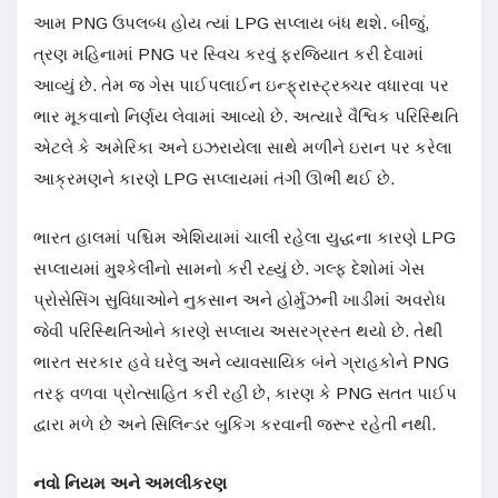
આમ PNG ઉપલબ્ધ હોય ત્યાં LPG સપ્લાય બંધ થશે. બીજું,
ત્રણ મહિનામાં PNG પર સ્વિચ કરવું ફરજિયાત કરી દેવામાં
આવ્યું છે. તેમ જ ગેસ પાઈપલાઈન ઇન્ફ્રાસ્ટ્રક્ચર વધારવા પર
ભાર મૂકવાનો નિર્ણય લેવામાં આવ્યો છે. અત્યારે વૈશ્વિક પરિસ્થિતિ
એટલે કે અમેરિકા અને ઇઝરાયેલા સાથે મળીને ઇરાન પર કરેલા
આક્રમણને કારણે LPG સપ્લાયમાં તંગી ઊભી થઈ છે.
ભારત હાલમાં પશ્ચિમ એશિયામાં ચાલી રહેલા યુદ્ધના કારણે LPG
સપ્લાયમાં મુશ્કેલીનો સામનો કરી રહ્યું છે. ગલ્ફ દેશોમાં ગેસ
પ્રોસેસિંગ સુવિધાઓને નુકસાન અને હોર્મુઝની ખાડીમાં અવરોધ
જેવી પરિસ્થિતિઓને કારણે સપ્લાય અસરગ્રસ્ત થયો છે. તેથી
ભારત સરકાર હવે ઘરેલુ અને વ્યાવસાયિક બંને ગ્રાહકોને PNG
તરફ વળવા પ્રોત્સાહિત કરી રહી છે, કારણ કે PNG સતત પાઈપ
દ્વારા મળે છે અને સિલિન્ડર બુકિંગ કરવાની જરૂર રહેતી નથી.
નવો નિયમ અને અમલીકરણ