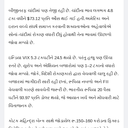
બીજીતરફ ચાંદીમાં પણ તેજી રહી છે. ચાંદીના ભાવ લગભગ 4.8
ટકા વધીને $73.12 પ્રતિ ઔંસ થઈ ગઈ હતી.અમેરિકા અને
ઇરાન વચ્ચે સંઘર્ષ સમાપ્ત કરવાની શક્યતાઓના અહેવાલોએ
સોનાં-ચાંદીમાં રોકાણ વધારી દીધું હોવાથી તેના ભાવમાં ઊછાળો
જોવા મળ્યો છે.
ઇન્ડિયા VIX 5.3 ટકઘટીને 24.5 થયો છે. પરંતુ હજુ પણ ઊંચા
સ્તરે છે. યુરોપ અને એશિયન બજારોમાં પણ 1–2 ટકાનો વધારો
જોવા મળ્યો. જોકે, વિદેશી રોકાણકારો દ્વારા વેચવાલી ચાલુ રહી છે.
બજારમાં ભાગીદારી સારી રહી છતાં, રૂપિયા નબળો અને FII
વેચવાલી કારણે સાવચેતી જરૂરી છે. ભારતીય રૂપિયા 20 પૈસા
ઘટીને 93.97 પ્રતિ ડોલર થયો, જે આયાત ખર્ચ અને મોંઘવારી માટે
ચિંતાજનક છે.
કોટક મહિન્દ્રા બેન્ક સાથે જોડાયેલ રૂ.150–160 કરોડના ફિક્સ્ડ