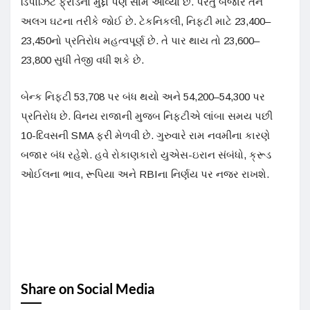
ડિપોઝિટ ફ્રોડનો મુદ્દો પણ સામે આવ્યો છે. પરંતુ બજારે તેને
અલગ ઘટના તરીકે જોઈ છે. ટેકનિકલી, નિફ્ટી માટે 23,400–
23,450નો પ્રતિરોધ મહત્વપૂર્ણ છે. તે પાર થાય તો 23,600–
23,800 સુધી તેજી વધી શકે છે.
બેન્ક નિફ્ટી 53,708 પર બંધ થયો અને 54,200–54,300 પર
પ્રતિરોધ છે. વિનય રાજાની મુજબ નિફ્ટીએ લાંબા સમય પછી
10-દિવસની SMA ફરી મેળવી છે. ગુરુવારે રામ નવમીના કારણે
બજાર બંધ રહેશે. હવે રોકાણકારો યુએસ-ઇરાન સંબંધો, ક્રૂડ
ઓઈલના ભાવ, રૂપિયા અને RBIના નિર્ણય પર નજર રાખશે.
Share on Social Media