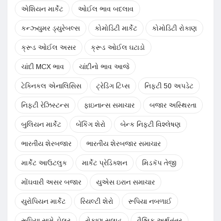
એશિયન માર્કેટ
ઓઈલ ભાવ બદલાવ
કન્ઝ્યુમર ડ્યુરેબલ્સ
કોમોડિટી માર્કેટ
કોમોડિટી રોકાણ
ક્રૂડ ઓઈલ અસર
ક્રૂડ ઓઈલ ઘટાડો
ચાંદી MCX ભાવ
ચાંદીનો ભાવ આજે
ટેક્નિકલ એનાલિસિસ
ટ્રેડિંગ ટિપ્સ
નિફ્ટી 50 અપડેટ
નિફ્ટી રેઝિસ્ટન્સ
ફાઇનાન્સ સમાચાર
બજાર અસ્થિરતા
બુલિયન માર્કેટ
બેંકિંગ શેરો
બેન્ક નિફ્ટી વિશ્લેષણ
ભારતીય શેરબજાર
ભારતીય શેરબજાર સમાચાર
માર્કેટ આઉટલુક
માર્કેટ પ્રેડિક્શન
મિડકૅપ તેજી
મોંઘવારી અસર બજાર
યુએસ ઇરાન સમાચાર
યુરોપિયન માર્કેટ
રિયલ્ટી શેરો
રૂપિયા નબળાઈ
રૂપિયા સામે ડોલર
રોકાણ સલાહ
વૈશ્વિક અર્થતંત્ર