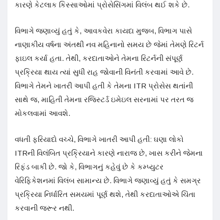
કારણે કેટલાક કિસ્સાઓમાં પ્રોસેસિંગમાં વિલંબ થઈ શકે છે.
વિભાગે જણાવ્યું હતું કે, આવકવેરા કાયદા મુજબ, વિભાગ પાસે
નાણાકીય વર્ષના અંતથી નવ મહિનાનો સમય છે જેમાં તેમણે રિટર્ન
ફાઇલ કર્યા હતા. તેથી, કરદાતાઓને તેમના રિટર્નની સંપૂર્ણ
પ્રક્રિયા થાય ત્યાં સુધી રાહ જોવાની વિનંતી કરવામાં આવે છે.
વિભાગે તેમને ખાતરી આપી હતી કે તેમના ITR પ્રોસેસ થતાંની
સાથે જ, માહિતી તેમના રજિસ્ટર્ડ ઇમેઇલ સરનામાં પર તરત જ
મોકલવામાં આવશે.
વધતી ફરિયાદો વચ્ચે, વિભાગે ખાતરી આપી હતી: ઘણા લોકો
ITRની વિલંબિત પ્રક્રિયાને કારણે નારાજ છે, ખાસ કરીને જેમના
રિફંડ બાકી છે. જો કે, વિભાગનું કહેવું છે કે કમ્પ્યુટર
વેરિફિકેશનમાં વિલંબ સામાન્ય છે. વિભાગે જણાવ્યું હતું કે સમગ્ર
પ્રક્રિયા નિર્ધારિત સમયમાં પૂર્ણ થશે, તેથી કરદાતાઓએ ચિંતા
કરવાની જરૂર નથી.