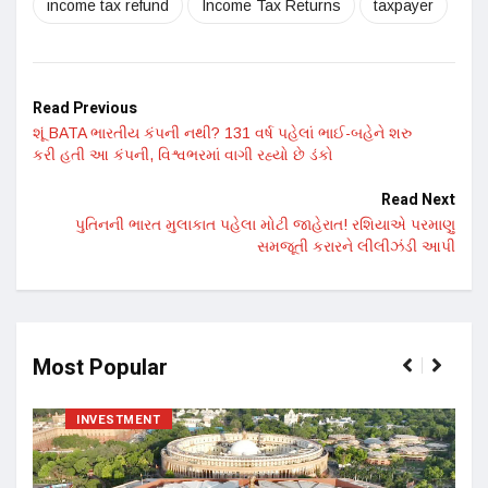
income tax refund
Income Tax Returns
taxpayer
Read Previous
શૂં BATA ભારતીય કંપની નથી? 131 વર્ષ પહેલાં ભાઈ-બહેને શરુ
કરી હતી આ કંપની, વિશ્વભરમાં વાગી રહ્યો છે ડંકો
Read Next
પુતિનની ભારત મુલાકાત પહેલા મોટી જાહેરાત! રશિયાએ પરમાણુ
સમજૂતી કરારને લીલીઝંડી આપી
Most Popular
INVESTMENT
17 ન