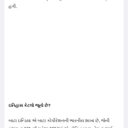
હતી.
ઇતિહાસ કેટલો જૂનો છે?
બાટા ઇન્ડિયા એ બાટા કોર્પોરેશનની ભારતીય શાખા છે, જેની
સ્થાપના 131 વર્ષ પહેલા 1894માં એન્ટોનિન બાટા, તેમના ભાઈ
ટોમાઝ બાટા અને તેમની બહેન અન્ના બાટોવા દ્વારા કરવામાં આવી
હતી. આ કંપની ફૂટવેર, કપડાં અને અન્ય ફેશન એસેસરીઝનું
ઉત્પાદન કરે છે.
આ કંપની ક્યા દેશની છે?
આજે, બાટા, જે વિશ્વભરમાં કાર્યરત છે, તે એક સ્વિસ કંપની છે.
તેનું અગાઉનું નામ ટી. એન્ડ એ. બાટા શૂઝ કંપની હતું. આજે,