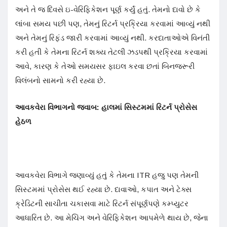
અને તે જ દિવસે ઇ-વેરિફિકેશન પૂર્ણ કર્યું હતું. તેમનો દાવો છે કે
લાંબા સમય પછી પણ, તેમનું રિટર્ન પ્રક્રિયા કરવામાં આવ્યું નથી
અને તેમનું રિફંડ જારી કરવામાં આવ્યું નથી. કરદાતાઓએ વિનંતી
કરી હતી કે તેમના રિટર્ન શક્ય તેટલી ઝડપથી પ્રક્રિયા કરવામાં
આવે, કારણ કે તેઓ સમયસર ફાઇલ કરવા છતાં બિનજરૂરી
વિલંબનો સામનો કરી રહ્યા છે.
આવકવેરા વિભાગનો જવાબ: હાલમાં સિસ્ટમમાં રિટર્ન પ્રોસેસ
હેઠળ
આવકવેરા વિભાગે જણાવ્યું હતું કે તેમના ITR હજુ પણ તેમની
સિસ્ટમમાં પ્રોસેસ થઈ રહ્યા છે. દાવાઓ, કપાત અને ટેક્સ
ક્રેડિટની સાચીતા ચકાસવા માટે રિટર્ન સંપૂર્ણપણે કમ્પ્યુટર
આધારિત છે. આ મેચિંગ અને વેરિફિકેશન આપમેળે થાય છે, જેના