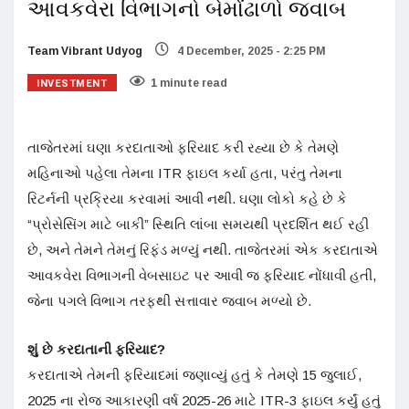
આવકવેરા વિભાગનો બેમોંઢાળો જવાબ
Team Vibrant Udyog
4 December, 2025 - 2:25 PM
INVESTMENT
1 minute read
તાજેતરમાં ઘણા કરદાતાઓ ફરિયાદ કરી રહ્યા છે કે તેમણે
મહિનાઓ પહેલા તેમના ITR ફાઇલ કર્યા હતા, પરંતુ તેમના
રિટર્નની પ્રક્રિયા કરવામાં આવી નથી. ઘણા લોકો કહે છે કે
“પ્રોસેસિંગ માટે બાકી” સ્થિતિ લાંબા સમયથી પ્રદર્શિત થઈ રહી
છે, અને તેમને તેમનું રિફંડ મળ્યું નથી. તાજેતરમાં એક કરદાતાએ
આવકવેરા વિભાગની વેબસાઇટ પર આવી જ ફરિયાદ નોંધાવી હતી,
જેના પગલે વિભાગ તરફથી સત્તાવાર જવાબ મળ્યો છે.
શું છે કરદાતાની ફરિયાદ?
કરદાતાએ તેમની ફરિયાદમાં જણાવ્યું હતું કે તેમણે 15 જુલાઈ,
2025 ના રોજ આકારણી વર્ષ 2025-26 માટે ITR-3 ફાઇલ કર્યું હતું