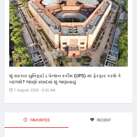
અને 
14
શું સરકાર યુનિફાઈડ પેન્શન સ્કીમ (UPS) માં ફેરફાર કરશે કે
બદલશે? જાણો સંસદમાં શું જણાવાયું
7 August, 2026 - 8:01 AM
FAVORITES
RECENT