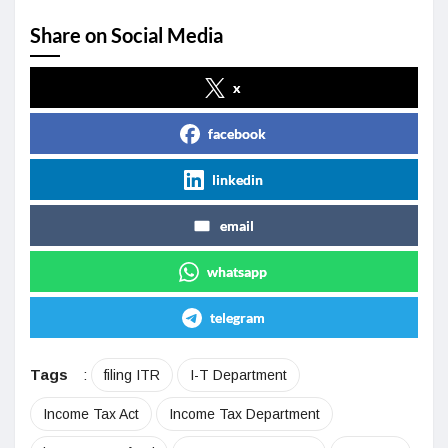
Share on Social Media
x
facebook
linkedin
email
whatsapp
telegram
Tags
:
filing ITR
I-T Department
Income Tax Act
Income Tax Department