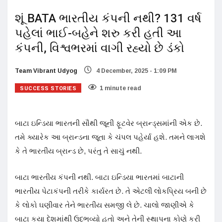
શૂં BATA ભારતીય કંપની નથી? 131 વર્ષ
પહેલાં ભાઈ-બહેને શરુ કરી હતી આ
કંપની, વિશ્વભરમાં વાગી રહ્યો છે ડંકો
Team Vibrant Udyog
4 December, 2025 - 1:09 PM
SUCCESS STORIES
1 minute read
બાટા ઇન્ડિયા ભારતની સૌથી જૂની ફૂટવેર બ્રાન્ડ્સમાંની એક છે.
તમે ક્યારેક આ બ્રાન્ડના જૂતા કે ચંપલ પહેર્યા હશે. તમને લાગશે
કે તે ભારતીય બ્રાન્ડ છે, પરંતુ તે સાચું નથી.
બાટા ભારતીય કંપની નથી. બાટા ઇન્ડિયા ભારતમાં બાટાની
ભારતીય પેટાકંપની તરીકે કાર્યરત છે. તે એટલી લોકપ્રિય બની છે
કે લોકો ઘણીવાર તેને ભારતીય સમજી લે છે. ચાલો જાણીએ કે
બાટા કયા દેશમાંથી ઉદ્ભવ્યો હતો અને તેની સ્થાપના કોણે કરી