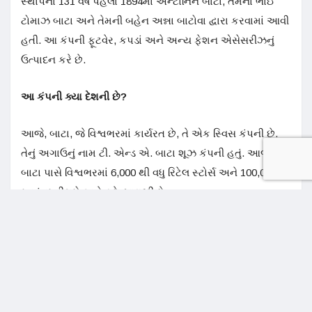
બાટા પાસે વિશ્વભરમાં 6,000 થી વધુ રિટેલ સ્ટોર્સ અને 100,000
સ્વતંત્ર ડીલરો અને ફ્રેન્ચાઇઝી છે.
શરૂઆતના પડકારો
એવું નથી કે બાટાએ તરત જ પૈસા કમાવવાનું શરૂ કર્યું. કંપનીની
સ્થાપનાના થોડા મહિના પછી, 1895 ના ઉનાળામાં, થોમસને
નાણાકીય મુશ્કેલીઓનો સામનો કરવો પડ્યો. આ પડકારોને દૂર
કરવા માટે, તેણે ચામડાને બદલે કેનવાસ શૂઝ બનાવવાનું નક્કી કર્યું.
આ શૂઝની સફળતા બાદ, કંપનીએ 50 લોકોને નોકરી પર રાખ્યા.
ચાર વર્ષ પછી, બાટાએ તેનું પ્રથમ સ્ટીમ-સંચાલિત ઉપકરણ
વિકસાવ્યું, જે ઝડપી આધુનિકીકરણના સમયગાળાની શરૂઆત
તરીકે ચિહ્નિત થયું. ત્યારબાદ કંપનીનો વિકાસ ચાલુ રહ્યો.
વિશ્વની સૌથી મોટી શૂઝ કંપની
વિશ્વની સૌથી મોટી શૂઝ ઉત્પાદક અને માર્કેટર, બાટા, ઇટાલીના
પાડોવામાં એક આંતરરાષ્ટ્રીય શૂ ઇનોવેશન સેન્ટર પણ ધરાવે છે,