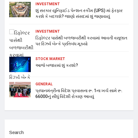
INVESTMENT
શું સરકાર યુનિફાઈડ પેન્શન સ્કીમ (UPS) માં ફેરફાર
કરશે કે બદલશે? જાણો સંસદમાં શું જણાવાયું
INVESTMENT
ડિફોલ્ટર પાસેથી બળજબરીથી કરવામાં આવતી વસૂલાત
પર રિઝર્વ બેન્કે પ્રતિબંધ મૂક્યો
STOCK MARKET
આજે બજારમાં શું કરશો?
GENERAL
પ્રધાનમંત્રીના વિદેશ પ્રવાસના રૂ. 1ના ખર્ચ સામે રૂ.
66000નું સીધું વિદેશી રોકાણ આવ્યું
Search