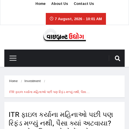
Home
About Us
Contact Us
7 August, 2026 - 10:01 AM
Home
Investment
ITR ફાઇલ કર્યાના મહિનાઓ પછી પણ રિફંડ મળ્યું નથી, પૈસા…
ITR ફાઇલ કર્યાના મહિનાઓ પછી પણ
રિફંડ મળ્યું નથી, પૈસા ક્યાં અટવાયા?