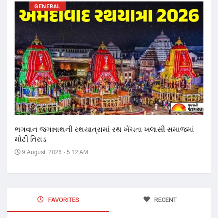
GENERAL
17 ન
અને 
14
ભગવાન જગન્નાથની રથયાત્રામાં રથ ખેંચતા ખલાસી સમાજમાં
મોટી તિરાડ
9 August, 2026 - 5:12 AM
FAVORITES
RECENT