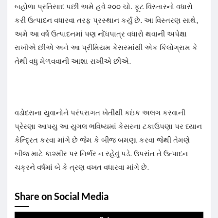
બહોળા પ્રતિસાદ પછી અમે હવે ૨૦૦ ચો. ફૂટ વિસ્તારનો વધારો
કરી ઉત્પાદન વધારવા તરફ પ્રસ્થાન કર્યું છે. આ વિસ્તરણ સાથે,
અમે આ વર્ષે ઉત્પાદનમાં પણ નોંધપાત્ર વધારો થવાની અપેક્ષા
રાખીએ છીએ અને આ પ્રીમિયમ કેસરમાંથી એક કિલોગ્રામ કે
તેથી વધુ મેળવવાની આશા રાખીએ છીએ.
વડોદરાના યુવાનોને પરંપરાગત ખેતીથી કઇંક અલગ કરવાની
પ્રેરણા આપયુ આ યુગલ ભવિષ્યમાં કેસરના ટકાઉપણા પર ધ્યાન
કેન્દ્રિત કરવા માંગે છે જેમ કે બીજ બમણા કરવા જેથી તેમણે
બીજ માટે કાશ્મીર પર નિર્ભર ન રહેવું પડે. ઉપરાંત તે ઉત્પાદન
ચક્રને વર્ષમાં બે કે ત્રણ વખત વધારવા માંગે છે.
Share on Social Media