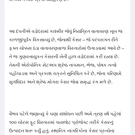
આ દંપતીએ વડોદરામાં કાશ્મીર જેવું નિયંત્રિત વાતાવરણ ખૂબ જ
કાળજીપૂર્વક વિકસાવ્યું છે, જેનાથી કેસર – જે પરંપરાગત રીતે
ફક્ત ચોક્કસ ઠંડા વાતાવરણવાળા વિસ્તારોમાં ઉગાડવામાં આવે છે –
તે જ ગુણવત્તાયુકત કેસરની ખેતી હાલ વડોદરામાં કરી રહ્યા છે.
તેમની એરોપોનિક સેટઅપ શ્રેષ્ઠ તાપમાન, ભેજ, પોષક તત્વો
પહોંચાડવા અને પ્રકાશ ચક્રને સુનિશ્ચિત કરે છે, જેના પરિણામે
સુગંધિદાર અને શ્રેષ્ઠ મોગરા કેસર જેવા સમૃદ્ધ રંગ મળે છે.
વૈભવ પટેલે જણાવ્યું કે ઘણા સંશોધન પછી અમે ત્રણ વર્ષ પહેલાં
૧૦૦ ચોરસ ફૂટ વિસ્તારમાં પાયલોટ પ્રોજેક્ટ તરીકે કેસરનું
ઉત્પાદન શરૂ કર્યું હતું. સ્થાનિક નાગરિકોના કેસર પ્રત્યેના