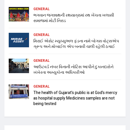
GENERAL
ભગવાન જગન્નાથની રથયાત્રામાં રથ ખેંચતા ખલાસી
સમાજમાં મોટી તિરાડ
GENERAL
મિરાઈ એસેટ મ્યુચ્યુઅલ ફંડના નામે બોગસ વોટ્સએપ
ગ્રૂપ અને મોબાઈલ એપ બનાવી ચાલી રહેલી ઠગાઈ
GENERAL
આઉટવર્ડ નંબર વિનાની નોટિસ આપીને દુકાનદારોને
ખંખેરતા અમ્યુકોના અધિકારીઓ
GENERAL
The health of Gujarat’s public is at God’s mercy
as hospital supply Medicines samples are not
being tested