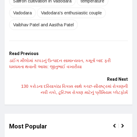
Saffron cultivation in Vadodara
temperature
Vadodara
Vadodara's enthusiastic couple
Vaibhav Patel and Aastha Patel
Read Previous
ડાઈંગ મીલોમાં કાપડનું ઉત્પાદન સામાન્યવત, કમૂર્તા બાદ ફરી
ધમધમતા થવાની આશા: જીતુભાઈ વખારીયા
Read Next
130 કરોડના દરિયાકાંઠા વિકાસ સાથે કચ્છ-સૌરાષ્ટ્રમાં રોકાણની
નવી તકો, ટૂરિઝમ રોકાણ માટેનું પ્રીમિયમ પ્લેટફોર્મ
Most Popular