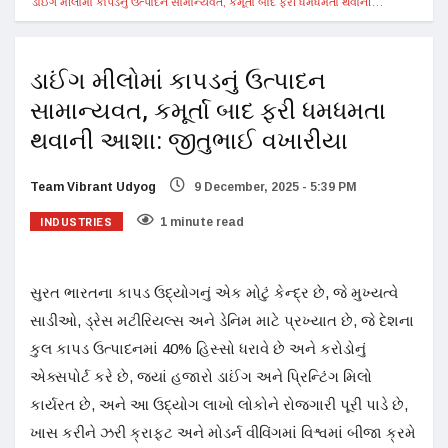
ડાઈંગ મીલોમાં કાપડનું ઉત્પાદન સામાન્યવત, કમૂર્તા બાદ ફરી ધમધમતા થવાની…
ડાઈંગ મીલોમાં કાપડનું ઉત્પાદન
સામાન્યવત, કમૂર્તા બાદ ફરી ધમધમતા
થવાની આશા: જીતુભાઈ વખારીયા
Team Vibrant Udyog
9 December, 2025 - 5:39 PM
INDUSTRIES
1 minute read
સુરત ભારતના કાપડ ઉદ્યોગનું એક મોટું કેન્દ્ર છે, જે મુખ્યત્વે
સાડીઓ, ડ્રેસ મટીરિયલ્સ અને ડેનિમ માટે પ્રખ્યાત છે, જે દેશના
કુલ કાપડ ઉત્પાદનમાં 40% હિસ્સો ધરાવે છે અને કરોડોનું
એક્સપોર્ટ કરે છે, જ્યાં હજારો ડાઈંગ અને પ્રિન્ટિંગ મિલો
કાર્યરત છે, અને આ ઉદ્યોગ લાખો લોકોને રોજગારી પૂરી પાડે છે,
ખાસ કરીને ઝરી ક્રાફ્ટ અને મોડર્ન વીવિંગમાં વિશ્વમાં બીજા ક્રમે