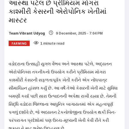
આસ્થા પટેલ છે પ્રીમિયમ મોગરા
કાશ્મીરી કેસરની એરોપોનિક ખેતીમાં
માસ્ટર
Team Vibrant Udyog
9 December, 2025 - 7:04 PM
FARMING
1 minute read
વડોદરાના ઉત્સાહી યુગલ વૈભવ અને આસ્થા પટેલે, અદ્યતન
એરોપોનિક્સ તકનીકનો ઉપયોગ કરીને પ્રીમિયમ મોગરા
કાશ્મીરી કેસરની સફળતાપૂર્વક ખેતી કરીને એક નોંધપાત્ર
સીમાચિહ્ન હાંસલ કર્યું છે. આ વર્ષે તેઓ કેસરની ખેતી માટે સુવિધા
બમણી કર્યા પછી સારા ઉત્પાદનની અપેક્ષા રાખી રહ્યા છે. તેમની
સિદ્ધિ વડોદરા જિલ્લાના આધુનિક બાગાયતમાં એક મહત્વપૂર્ણ
પગલું દર્શાવે છે, જે અધ્યતન ટેકનોલોજીના ઉપયોગ થકી બિન-
પરંપરાગત પ્રદેશોમાં પણ ઉચ્ચ-મૂલ્યની ખેતી કેવી રીતે કરી
શકાય તે માટ શ્રેષ્ઠ ઉદાહરણ છે.