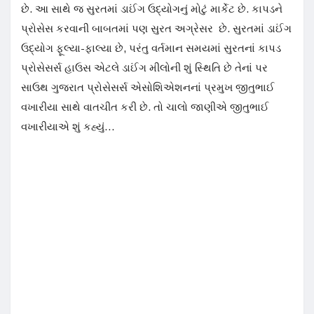
છે. આ સાથે જ સુરતમાં ડાઈંગ ઉદ્યોગનું મોટું માર્કેટ છે. કાપડને
પ્રોસેસ કરવાની બાબતમાં પણ સુરત અગ્રેસર છે. સુરતમાં ડાઈંગ
ઉદ્યોગ ફૂલ્યા-ફાલ્યા છે, પરંતુ વર્તમાન સમયમાં સુરતનાં કાપડ
પ્રોસેસર્સ હાઉસ એટલે ડાઈંગ મીલોની શું સ્થિતિ છે તેનાં પર
સાઉથ ગુજરાત પ્રોસેસર્સ એસોશિએશનનાં પ્રમુખ જીતુભાઈ
વખારીયા સાથે વાતચીત કરી છે. તો ચાલો જાણીએ જીતુભાઈ
વખારીયાએ શું કહ્યું…