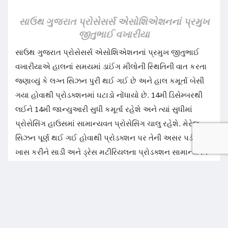
સાઉથ ગુજરાત પ્રોસેસર્સ એસોશિએશનનાં પ્રમુખ
જીતુભાઈ વખારીયા
સાઉથ ગુજરાત પ્રોસેસર્સ એસોશિએશનનાં પ્રમુખ જીતુભાઈ
વખારીયાએ હાલનાં સમયમાં ડાઈંગ મીલોની સ્થિતિની વાત કરતા
જણાવ્યું કે લગ્ન સિઝન પુરી થઈ ગઈ છે અને હાલ કમૂર્તા બેસી
ગયા હોવાથી પ્રોડક્શનમાં ઘટાડો નોંધાયો છે. 14મી ડિસેમ્બરથી
લઈને 14મી જાન્યુઆરી સુધી કમૂર્તા રહેશે અને ત્યાં સુધીમાં
પ્રોસેસિંગ હાઉસમાં સામાન્યવત પ્રોસેસિંગ ચાલુ રહેશે. મેરેજ
સિઝન પૂર્ણ થઈ ગઈ હોવાથી પ્રોડક્શન પર તેની અસર પડી છે.
ખાસ કરીને સાડી અને ડ્રેસ મટીરિયલના પ્રોડક્શન સામાન્યવત
14 જાન્યુઆરી સુધી ચાલુ રહેશે ત્યાર બાદ લગ્ન સિઝન ફરી શરુ
થશે એટલે પ્રોસેસિંગ યુનિટો ધમધમતા થઈ જવાની આશા છે.
તેમણે જણાવ્યું કે યાર્નનાં ઉપતળે થઈ રહેલાં ભાવોના કારણે પણ
પ્રોસેસિંગ હાઉસો માટે ભાવની સ્થિતિ યથવાત રાખવી મુશ્કેલ થઈ