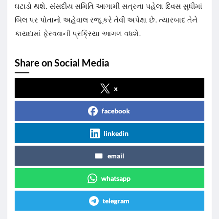
ઘટાડો થશે. સંસદીય સમિતિ આગામી સત્રના પહેલા દિવસ સુધીમાં
બિલ પર પોતાનો અહેવાલ રજૂ કરે તેવી અપેક્ષા છે. ત્યારબાદ તેને
કાયદામાં ફેરવવાની પ્રક્રિયા આગળ વધશે.
Share on Social Media
x
facebook
linkedin
email
whatsapp
telegram