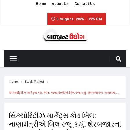
Home
About Us
Contact Us
6 August, 2026 - 3:25 PM
Home
Stock Market
સિક્યોરિટીઝ માર્કેટ્સ કોડ બિલ: નાણામંત્રીએ બિલ રજૂ કર્યું, શેરબજારના કાયદામાં…
સિક્યોરિટીઝ માર્કેટ્સ કોડ બિલ:
નાણામંત્રીએ બિલ રજૂ કર્યું, શેરબજારના