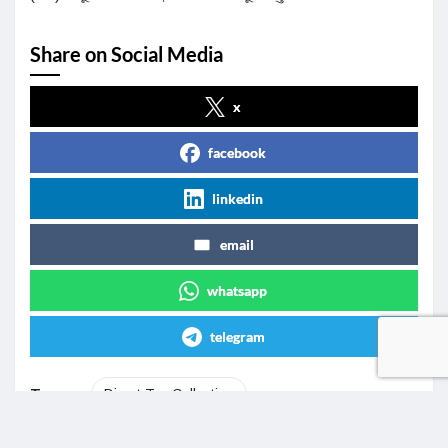
Share on Social Media
x
facebook
linkedin
email
whatsapp
telegram
Tags
:
Direct Tax Collection
Income Tax Department