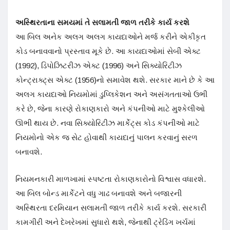
અસ્થિરતાના સમયમાં તે સલામતી જાળ તરીકે કાર્ય કરશે
આ બિલ અનેક અલગ અલગ કાયદાઓને મર્જ કરીને એકીકૃત
કોડ બનાવવાનો પ્રસ્તાવ મૂકે છે. આ કાયદાઓમાં સેબી એક્ટ
(1992), ડિપોઝિટરીઝ એક્ટ (1996) અને સિક્યોરિટીઝ
કોન્ટ્રાક્ટ્સ એક્ટ (1956)નો સમાવેશ થશે. સરકાર માને છે કે આ
અલગ કાયદાઓ નિયમોમાં ડુપ્લિકેશન અને અસંગતતાઓ ઉભી
કરે છે, જેના કારણે રોકાણકારો અને કંપનીઓ માટે મુશ્કેલીઓ
ઊભી થાય છે. નવા સિક્યોરિટીઝ માર્કેટ્સ કોડ કંપનીઓ માટે
નિયમોનો એક જ સેટ હોવાથી કાયદાનું પાલન કરવાનું સરળ
બનાવશે.
નિયમનકારી માળખામાં સ્પષ્ટતા રોકાણકારોનો વિશ્વાસ વધારશે.
આ બિલ બોન્ડ માર્કેટને વધુ ગાઢ બનાવશે અને બજારની
અસ્થિરતા દરમિયાન સલામતી જાળ તરીકે કાર્ય કરશે. સરકારી
કામગીરી અને દેખરેખમાં સુધારો થશે, જેનાથી ટ્રેડિંગ ખર્ચમાં