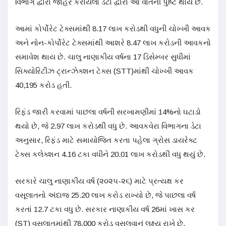
વિભાગ દ્વારા જાહેર કરાયેલા ડેટા દ્વારા આ વાતની પુષ્ટિ થાય છે.
આમાં કોર્પોરેટ ટેક્સમાંથી 8.17 લાખ કરોડથી વધુની ચોખ્ખી આવક
અને નોન-કોર્પોરેટ ટેક્સમાંથી આશરે 8.47 લાખ કરોડની આવકનો
સમાવેશ થાય છે. ચાલુ નાણાકીય વર્ષના 17 ડિસેમ્બર સુધીમાં
સિક્યોરિટીઝ ટ્રાન્ઝેક્શન ટેક્સ (STT)માંથી ચોખ્ખી આવક
40,195 કરોડ હતી.
રિફંડ જારી કરવામાં પાછલા વર્ષની સરખામણીમાં 14%નો ઘટાડો
થયો છે, જે 2.97 લાખ કરોડથી વધુ છે. આવકવેરા વિભાગના ડેટા
અનુસાર, રિફંડ માટે સમાયોજિત કરતા પહેલા ગ્રોસ ડાયરેક્ટ
ટેક્સ કલેક્શન 4.16 ટકા વધીને 20.01 લાખ કરોડથી વધુ થયું છે.
સરકારે ચાલુ નાણાકીય વર્ષ (૨૦૨૫-૨૬) માટે પ્રત્યક્ષ કર
વસૂલાતનો અંદાજ 25.20 લાખ કરોડ રાખ્યો છે, જે પાછલા વર્ષ
કરતાં 12.7 ટકા વધુ છે. સરકાર નાણાકીય વર્ષ 26માં ખાસ કર
(ST) વસૂલાતમાંથી 78,000 કરોડ વસૂલવાનું લક્ષ્ય રાખે છે.