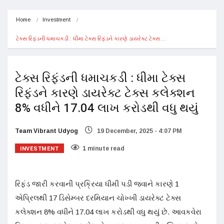
Home
Investment
ટેક્સ રિફંડની ધમાચકડી : ધીમા ટેક્સ રિફંડને કારણે ડાયરેક્ટ ટેક્સ…
ટેક્સ રિફંડની ધમાચકડી : ધીમા ટેક્સ
રિફંડને કારણે ડાયરેક્ટ ટેક્સ કલેક્શન
8% વધીને 17.04 લાખ કરોડથી વધુ થયું
Team Vibrant Udyog
19 December, 2025 - 4:07 PM
INVESTMENT
1 minute read
રિફંડ જારી કરવાની પ્રક્રિયા ધીમી પડી જવાને કારણે 1
એપ્રિલથી 17 ડિસેમ્બર દરમિયાન ચોખ્ખી ડાયરેક્ટ ટેક્સ
કલેક્શન 8% વધીને 17.04 લાખ કરોડથી વધુ થયું છે. આવકવેરા