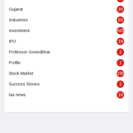
Gujarat
39
Industries
69
Investment
505
IPO
19
Professor Govindbhai
1
Profile
1
Stock Market
195
Success Stories
1
tax news
10