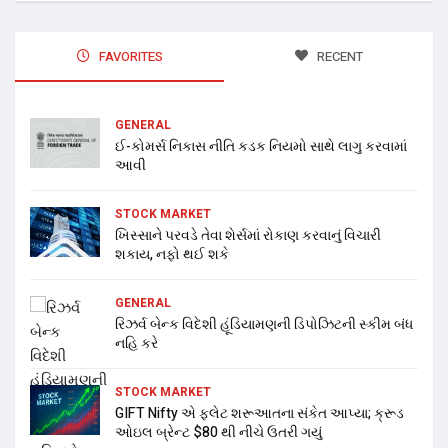
FAVORITES
RECENT
GENERAL
ઈ-કોમર્સ નિકાસ નીતિ કડક નિયમો સાથે લાગુ કરવામાં
આવી
STOCK MARKET
ખિસ્સાને પરવડે તેવા શેર્સમાં રોકાણ કરવાનું વિચારી
શકાય, નફો થઈ શકે
GENERAL
રિઝર્વ બેન્ક વિદેશી હૂંડિયામણની ડિપોઝિટની સ્કીમ બંધ
નહિ કરે
STOCK MARKET
GIFT Nifty એ ફ્લેટ શરૂઆતના સંકેત આપ્યા; ક્રૂડ
ઓઇલ બ્રેન્ટ $80 થી નીચે ઉતરી ગયું