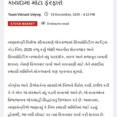
કાયદામાં મોટા ફેરફારો
Team Vibrant Udyog
19 December, 2025 - 4:13 PM
STOCK MARKET
0 minute read
નાણામંત્રી નિર્મલા સીતારમણે લોકસભામાં સિક્યોરિટીઝ માર્કેટ્સ
કોડ બિલ, 2025 રજૂ કર્યું જેથી ભારતીય શેરબજાર અને
સિક્યોરિટીઝ બજારોને વધુ પારદર્શક, સરળ અને મજબૂત બનાવી
શકાય. તેમણે વિગતવાર ચર્ચા અને ચકાસણી માટે તેને સંસદીય
સ્થાયી સમિતિને મોકલવાનો પણ પ્રસ્તાવ મૂક્યો.
કોંગ્રેસ અને ડીએમકેના સાંસદોએ બિલનો વિરોધ કર્યો, દલીલ કરી
કે તે એક જ સંસ્થાને વધુ પડતી સત્તાઓ આપે છે, જે સત્તાઓના
વિભાજનના લોકશાહી સિદ્ધાંતનું ઉલ્લંઘન કરે છે. જવાબમાં,
નાણામંત્રીએ જણાવ્યું કે બિલ સ્થાયી સમિતિમાં જઈ રહ્યું
હોવાથી, આ બધી ઘોંઘાટ પર ત્યાં વિગતવાર ચર્ચા કરી શકાય છે.