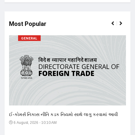
Most Popular
GENERAL
17 ન
અને 
14
ઈ-કોમર્સ નિકાસ નીતિ કડક નિયમો સાથે લાગુ કરવામાં આવી
6 August, 2026 - 10:10 AM