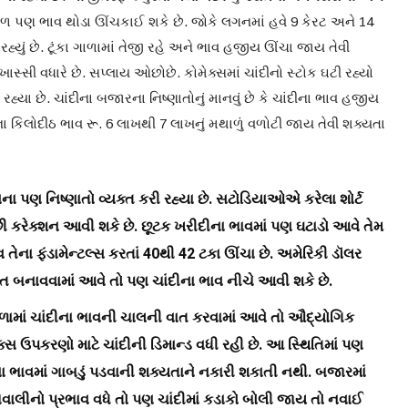
ેઠળ પણ ભાવ થોડા ઊંચકાઈ શકે છે. જોકે લગનમાં હવે 9 કેરટ અને 14
રહ્યું છે. ટૂંકા ગાળામાં તેજી રહે અને ભાવ હજીય ઊંચા જાય તેવી
્ડ ખાસ્સી વધારે છે. સપ્લાય ઓછોછે. કોમેક્સમાં ચાંદીનો સ્ટોક ઘટી રહ્યો
્યા છે. ચાંદીના બજારના નિષ્ણાતોનું માનવું છે કે ચાંદીના ભાવ હજીય
ા કિલોદીઠ ભાવ રૂ. 6 લાખથી 7 લાખનું મથાળું વળોટી જાય તેવી શક્યતા
ાવના પણ નિષ્ણાતો વ્યક્ત કરી રહ્યા છે. સટોડિયાઓએ કરેલા શોર્ટ
છી કરેક્શન આવી શકે છે. છૂટક ખરીદીના ભાવમાં પણ ઘટાડો આવે તેમ
 તેના ફંડામેન્ટલ્સ કરતાં 40થી 42 ટકા ઊંચા છે. અમેરિકી ડૉલર
ુસ્ત બનાવવામાં આવે તો પણ ચાંદીના ભાવ નીચે આવી શકે છે.
ામાં ચાંદીના ભાવની ચાલની વાત કરવામાં આવે તો ઔદ્યોગિક
િક્સ ઉપકરણો માટે ચાંદીની ડિમાન્ડ વધી રહી છે. આ સ્થિતિમાં પણ
ા ભાવમાં ગાબડું પડવાની શક્યતાને નકારી શકાતી નથી. બજારમાં
ેચવાલીનો પ્રભાવ વધે તો પણ ચાંદીમાં કડાકો બોલી જાય તો નવાઈ