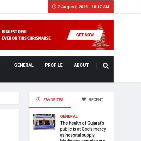
7 August, 2026 - 10:17 AM
GENERAL
PROFILE
ABOUT
FAVORITES
RECENT
GENERAL
The health of Gujarat’s
public is at God’s mercy
as hospital supply