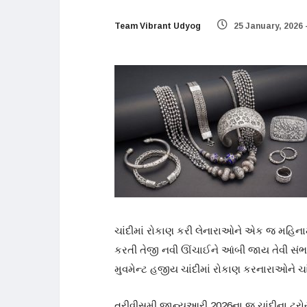
Team Vibrant Udyog
25 January, 2026 
ચાંદીમાં રોકાણ કરી લેનારાઓને એક જ મહિનામ
કરતી તેજી નવી ઊંચાઈને આંબી જાય તેવી સંભ
મુવમેન્ટ હજીય ચાંદીમાં રોકાણ કરનારાઓને ચાં
ત્રીવીસમી જાન્યુઆરી 2026ના જ ચાંદીના ટ્