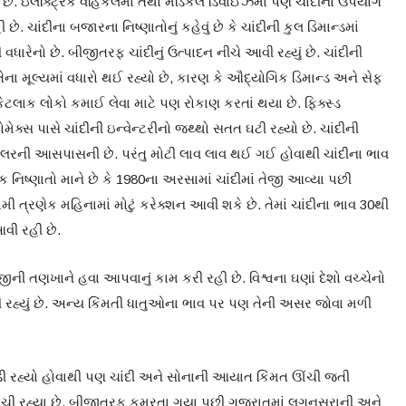
ગે છે. ઇલેક્ટ્રિક વેહિકલમાં તથા મેડિકલ ડિવાઈઝમાં પણ ચાંદીનો ઉપયોગ
ે. ચાંદીના બજારના નિષ્ણાતોનું કહેવું છે કે ચાંદીની કુલ ડિમાન્ડમાં
વધારેનો છે. બીજીતરફ ચાંદીનું ઉત્પાદન નીચે આવી રહ્યું છે. ચાંદીની
ેના મૂલ્યમાં વધારો થઈ રહ્યો છે, કારણ કે ઔદ્યોગિક ડિમાન્ડ અને સેફ
ાં કેટલાક લોકો કમાઈ લેવા માટે પણ રોકાણ કરતાં થયા છે. ફિક્સ્ડ
મેક્સ પાસે ચાંદીની ઇન્વેન્ટરીનો જથ્થો સતત ઘટી રહ્યો છે. ચાંદીની
 ડૉલરની આસપાસની છે. પરંતુ મોટી લાવ લાવ થઈ ગઈ હોવાથી ચાંદીના ભાવ
 નિષ્ણાતો માને છે કે 1980ના અરસામાં ચાંદીમાં તેજી આવ્યા પછી
રણેક મહિનામાં મોટું કરેક્શન આવી શકે છે. તેમાં ચાંદીના ભાવ 30થી
આવી રહી છે.
ની તણખાને હવા આપવાનું કામ કરી રહી છે. વિશ્વના ઘણાં દેશો વચ્ચેનો
વી રહ્યું છે. અન્ય કિંમતી ધાતુઓના ભાવ પર પણ તેની અસર જોવા મળી
ી રહ્યો હોવાથી પણ ચાંદી અને સોનાની આયાત કિંમત ઊંચી જતી
ંચી રહ્યા છે. બીજીતરફ કમુરતા ગયા પછી ગુજરાતમાં લગનસરાની અને