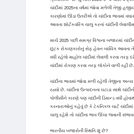
ચાંદીમાં 2025ના વર્ષમાં જોવા મળેલી તેજી હ
કારણોમાં ઊંડા ઉતરીએ તો ચાંદીના ભાવમાં વધા
આવતા શોર્ટકવરિંગ ચાલુ કરતાં ચાંદીની લેવાલી
માર્ચ 2025 પછી સમગ્ર વિશ્વના બજારમાં ચાંદીન
છૂટક રોકાણકારોનું સેફ હેવન બાયિંગ આવતા તેજી
વધી રહેલો માહોલ ચાંદીમાં લેવાલી કરવા તરફ દર
ચાંદીમાં રોકાણ કરવા તરફ લોકોને વાળી રહી છે.
ચાંદીના ભાવમાં જોવા મળી રહેલી તેજીના અન્ય
રહ્યો છે. ચાંદીના ઉત્પાદનના ઘટાડા સાથે ચાં
પોલીસીને કારણે પણ ચાંદીની ડિમાન્ડ વધી હોવા
કરનારાઓનું કહેવું છે કે ટેકનિકલ ચાર્ટ ચાંદીમા
ચાલુ રહેશે તો ચાંદીના ભાવ ઊંચા જવાની સંભાવ
ભારતીય બજારોની સ્થિતિ શું છે?