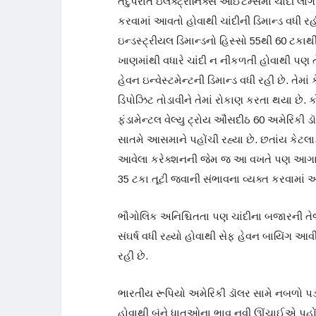
તદુપરાંત ઇલેક્ટ્રોનિક્સ આઈટેમ્સમાં ચાંદી લા
કરવામાં આવતો હોવાથી ચાંદીની ડિમાન્ડ વધી રહી છ
ઇન્ડસ્ટ્રીયલ ડિમાન્ડનો હિસ્સો 55થી 60 ટકાથી 
ખાણમાંથી વધારે ચાંદી ન નીકળતી હોવાથી પણ ત
હેવન ઇન્વેસ્ટમેન્ટની ડિમાન્ડ વધી રહી છે. તેમ
ડિપોઝિટ તોડાવીને તેમાં રોકાણ કરતા થયા છે. કો
ફંડામેન્ટલ વેલ્યુ ટ્રોય ઔંસદીઠ 60 અમેરિકી
સાતમે આસમાને પહોંચી રહ્યા છે. છતાંય કેટલાક
આવેલા કરેક્શનની જેમ જ આ વખતે પણ આગામી ત્
35 ટકા તૂટી જવાની સંભાવના વ્યક્ત કરવામાં 
ભૌગોલિક અનિશ્ચિતતા પણ ચાંદીના બજારની તેજી
સંઘર્ષ વધી રહ્યો હોવાથી સેફ હેવન બાયિંગ આ
રહી છે.
ભારતીય રૂપિયો અમેરિકી ડૉલર સામે નબળો પડ
હોવાથી બંને ધાતુઓના ભાવ નવી ઊંચાઈએ પહો