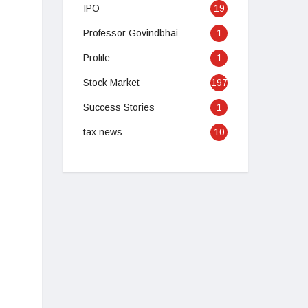
IPO
19
Professor Govindbhai
1
Profile
1
Stock Market
197
Success Stories
1
tax news
10