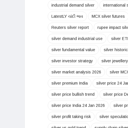
industrial demand silver
international
LatestLY ચાંદી ભાવ
MCX silver futures
Reuters silver report
rupee impact silv
silver demand industrial use
silver E
silver fundamental value
silver histori
silver investor strategy
silver jewelle
silver market analysis 2026
silver MCX
silver premium India
silver price 24 J
silver price bullish trend
silver price D
silver price India 24 Jan 2026
silver 
silver profit taking risk
silver speculatio
silver vs gold trend
supply chain silve