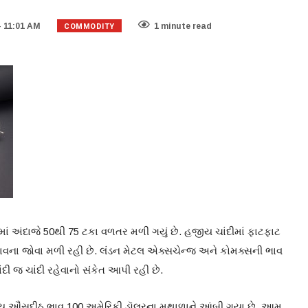
COMMODITY
- 11:01 AM
1 minute read
ાં અંદાજે 50થી 75 ટકા વળતર મળી ગયું છે. હજીય ચાંદીમાં ફાટફાટ
ાવના જોવા મળી રહી છે. લંડન મેટલ એક્સચેન્જ અને કોમક્સની ભાવ
દી જ ચાંદી રહેવાનો સંકેત આપી રહી છે.
રોય ઔંસદીઠ ભાવ 100 અમેરિકી ડૉલરના મથાળાને આંબી ગયા છે. આમ