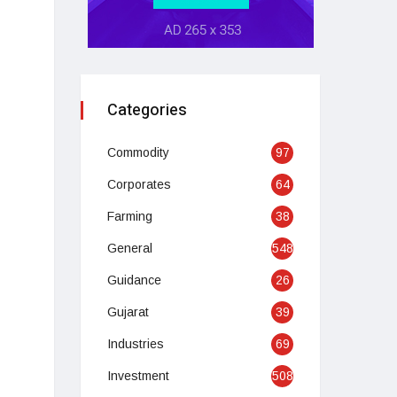
Categories
Commodity
97
Corporates
64
Farming
38
General
548
Guidance
26
Gujarat
39
Industries
69
Investment
508