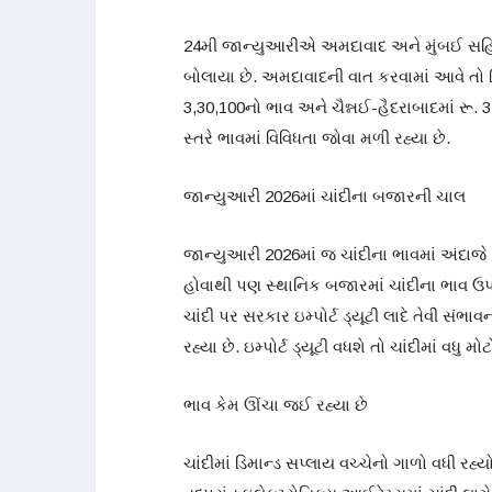
24મી જાન્યુઆરીએ અમદાવાદ અને મુંબઈ સહિતના
બોલાયા છે. અમદાવાદની વાત કરવામાં આવે તો ક
3,30,100નો ભાવ અને ચૈન્નઈ-હૈદરાબાદમાં રૂ. 
સ્તરે ભાવમાં વિવિધતા જોવા મળી રહ્યા છે.
જાન્યુઆરી 2026માં ચાંદીના બજારની ચાલ
જાન્યુઆરી 2026માં જ ચાંદીના ભાવમાં અંદા
હોવાથી પણ સ્થાનિક બજારમાં ચાંદીના ભાવ ઉપ
ચાંદી પર સરકાર ઇમ્પોર્ટ ડ્યૂટી લાદે તેવી સંભ
રહ્યા છે. ઇમ્પોર્ટ ડ્યૂટી વધશે તો ચાંદીમાં વધુ
ભાવ કેમ ઊંચા જઈ રહ્યા છે
ચાંદીમાં ડિમાન્ડ સપ્લાય વચ્ચેનો ગાળો વધી રહ્ય