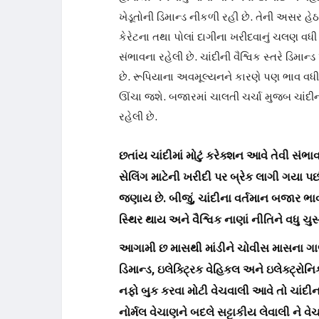
ખેડૂતોની ડિમાન્ડ નીકળી રહી છે. તેની અસર હ
કેરેટના તથા પોલાં દાગીના ખરીદવાનું ચલણ વધી 
સંભાવના રહેલી છે. ચાંદીની વૈશ્વિક સ્તરે ડિમાન
છે. રૂપિયાના અવમૂલ્યનને કારણે પણ ભાવ વધી રહ
ઊંચા જશે. બજારમાં ચાલતી ચર્ચા મુજબ ચાંદીન
રહેલી છે.
છતાંય ચાંદીમાં મોટું કરેક્શન આવે તેવી સંભ
સેલિંગ માટેની ખરીદી પર બ્રેક લાગી ગયા પ
જણાય છે. બીજું, ચાંદીના વર્તમાન બજાર ભાવ
સ્થિર થાય અને વૈશ્વિક નાણાં નીતિને વધુ ચ
આગામી છ માસથી માંડીને ચોવીસ માસના ગાળ
ડિમાન્ડ, ઇલેક્ટ્રિક વેહિકલ અને ઇલેક્ટ્રોન
નફો બુક કરવા મોટી વેચવાલી આવે તો ચાંદીન
નોર્મલ વેચાણને બદલે સટ્ટાકીય લેવાલી ને વ