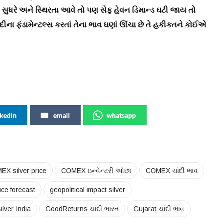
તિ સુધરે અને સ્થિરતા આવે તો પણ સેફ હેવન ડિમાન્ડ ઘટી જાય તો
દીના ફંડામેન્ટલ્સ કરતાં તેના ભાવ ઘણાં ઊંચા છે તે હકીકતને કોઈએ
nkedin
email
whatsapp
X silver price
COMEX ઇન્વેન્ટરી ઓછા
COMEX ચાંદી ભાવ
ice forecast
geopolitical impact silver
lver India
GoodReturns ચાંદી ભારત
Gujarat ચાંદી ભાવ