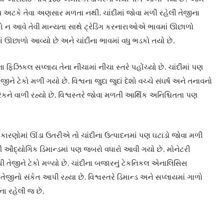
જીય અટકે તેવા અણસાર મળતા નથી. ચાંદીમાં જોવા મળી રહેલી તેજીના
રો ન આવે તેવી માન્યતા સાથે ટ્રેડિંગ કરનારાઓએ ભાવમાં ઊછાળો
માં ઊછાળો આવ્યો છે અને ચાંદીના ભાવમાં વધુ ભડકો તયો છે.
ા ફિઝિકલ સપ્લાય તેના નીચામાં નીચા સ્તરે પહોંચ્યો છે. ચાંદીમાં પણ
ને ટેકો મળી ગયો છે. વિશ્વના જુદા જુદાં દેશો વચ્ચે સંઘર્ષ અને તનાવનો
ેકને વાળી રહ્યો છે. વિશ્વસ્તરે જોવા મળતી આર્થિક અનિશ્ચિતતા પણ
 કારણોમાં ઊંડા ઉતરીએ તો ચાંદીના ઉત્પાદનમાં પણ ઘટાડો જોવા મળી
દીની ઔદ્યોગિક ડિમાન્ડમાં પણ જબરો વધારો આવી ગયો છે. મોનેટરી
થી તેજીને ટેકો મળ્યો છે. ચાંદીના બજારનું ટેકનિકલ એનાલિસિસ
ં તેજીનો સંકેત આપી રહ્યા છે. વિશ્વસ્તરે ડિમાન્ડ અને સપ્લાયમાં ગાળો
ના રહેલી જ છે.