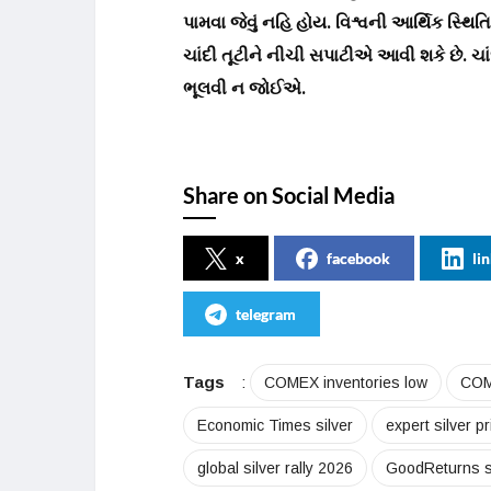
પામવા જેવું નહિ હોય. વિશ્વની આર્થિક સ્થિ
ચાંદી તૂટીને નીચી સપાટીએ આવી શકે છે. ચાં
ભૂલવી ન જોઈએ.
Share on Social Media
x
facebook
li
telegram
Tags
:
COMEX inventories low
COME
Economic Times silver
expert silver pr
global silver rally 2026
GoodReturns si