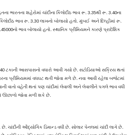
 ભારતના શહેરોમાં ચાંદીના કિલોદીઠ ભાવ રૂ. 3.35થી રૂ. 3.40ના
િલોદીઠ ભાવ રૂ. 3.30 લાખનો બોલાયો હતો. મુંબઈ અને દિલ્હીમાં રૂ.
3.45000નો ભાવ બોલાયો હતો. સ્થાનિક પ્રીમિયમને કારણે પ્રાદેશિક
જે 40 ટકાની આસપાસનો વધારો આવી ગયો છે. સટોડિયાઓ સક્રિય થતાં
રના પ્રીમિયમમાં વધઘટ થતી જોવા મળે છે. નવા આવી રહેલા બજેટમાં
ાવનાની વાતો વહેતી થતાં પણ ચાંદીમાં લેવાલી અને લેવાલીને પગલે ભાવ વધી
 મોટો ઊછાળો જોવા મળી શકે છે.
ો છે. ચાંદીની ઔદ્યોગિક ડિમાન્ડ વધી છે. સોલાર પેનલમાં ચાંદી લાગે છે.