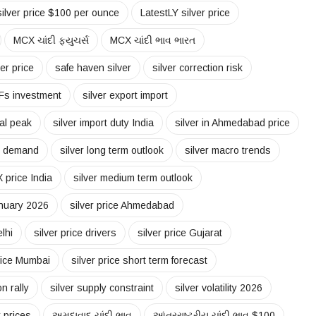
 silver price $100 per ounce
LatestLY silver price
MCX ચાંદી ફ્યુચર્સ
MCX ચાંદી ભાવ ભારત
er price
safe haven silver
silver correction risk
TFs investment
silver export import
cal peak
silver import duty India
silver in Ahmedabad price
ry demand
silver long term outlook
silver macro trends
 price India
silver medium term outlook
anuary 2026
silver price Ahmedabad
elhi
silver price drivers
silver price Gujarat
price Mumbai
silver price short term forecast
n rally
silver supply constraint
silver volatility 2026
r prices
અમદાવાદ ચાંદી ભાવ
આંતરરાષ્ટ્રીય ચાંદી ભાવ $100