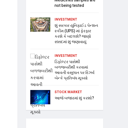
Medicines samples are
not being tested
INVESTMENT
શું સરકાર યુનિફાઈડ પેન્શન
સ્કીમ (UPS) માં ફેરફાર
કરશે કે બદલશે? જાણો
સંસદમાં શું જણાવાયું
INVESTMENT
ડિફોલ્ટર પાસેથી
બળજબરીથી કરવામાં
આવતી વસૂલાત પર રિઝર્વ
બેન્કે પ્રતિબંધ મૂક્યો
STOCK MARKET
આજે બજારમાં શું કરશો?