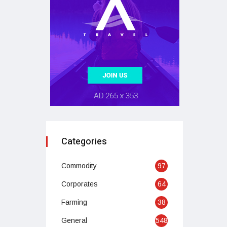
Categories
Commodity
97
Corporates
64
Farming
38
General
548