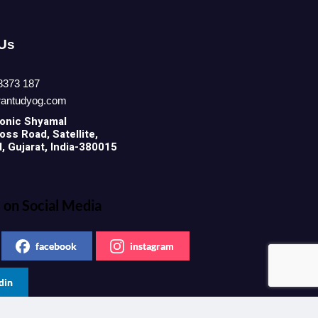
 Us
8373 187
rantudyog.com
onic
Shyamal
ss Road, Satellite,
 Gujarat, India-380015
 on Social Media
facebook
instagram
din