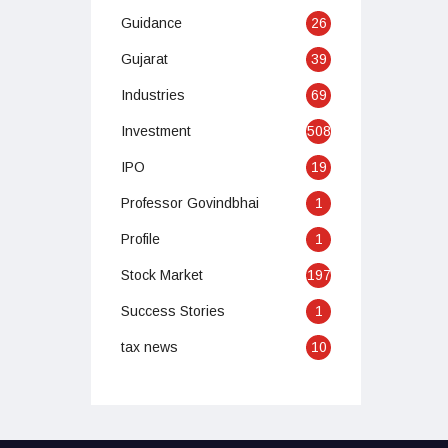
Guidance
26
Gujarat
39
Industries
69
Investment
508
IPO
19
Professor Govindbhai
1
Profile
1
Stock Market
197
Success Stories
1
tax news
10