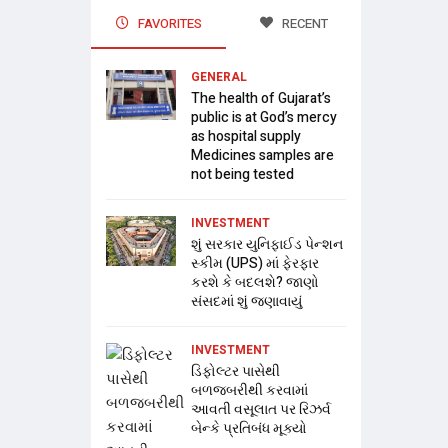
FAVORITES
RECENT
GENERAL
The health of Gujarat’s
public is at God’s mercy
as hospital supply
Medicines samples are
not being tested
INVESTMENT
શું સરકાર યુનિફાઈડ પેન્શન
સ્કીમ (UPS) માં ફેરફાર
કરશે કે બદલશે? જાણો
સંસદમાં શું જણાવાયું
INVESTMENT
ડિફોલ્ટર પાસેથી
બળજબરીથી કરવામાં
આવતી વસૂલાત પર રિઝર્વ
બેન્કે પ્રતિબંધ મૂક્યો