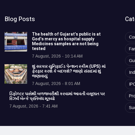
Blog Posts
Cat
The health of Gujarat’s public is at
Co
God’s mercy as hospital supply
Medicines samples are not being
tested
Fa
7 August, 2026 - 10:14 AM
Gu
શું સરકાર યુનિફાઈડ પેન્શન સ્કીમ (UPS) માં
ફેરફાર કરશે કે બદલશે? જાણો સંસદમાં શું
Ind
જણાવાયું
7 August, 2026 - 8:01 AM
IP
ડિફોલ્ટર પાસેથી બળજબરીથી કરવામાં આવતી વસૂલાત પર
Pro
રિઝર્વ બેન્કે પ્રતિબંધ મૂક્યો
7 August, 2026 - 7:41 AM
Su