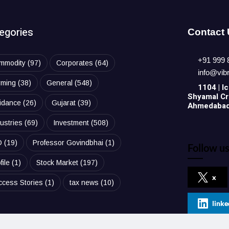
egories
Contact
+91 999 
mmodity
(97)
Corporates
(64)
info@vib
rming
(38)
General
(548)
1104 | Ic
Shyamal Cro
idance
(26)
Gujarat
(39)
Ahmedabad,
ustries
(69)
Investment
(508)
O
(19)
Professor Govindbhai
(1)
Follow us
file
(1)
Stock Market
(197)
x
ccess Stories
(1)
tax news
(10)
linke