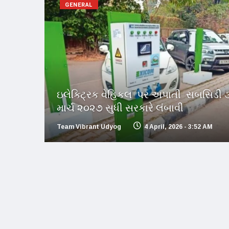
GENERAL
ઇલેક્ટ્રિક વેહિકલ પર અપાતી સબસિડી 
માર્ચ ૨૦૨૭ સુધી સરકારે લંબાવી
Team Vibrant Udyog
4 April, 2026 - 3:52 AM