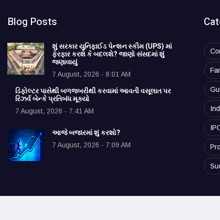
Blog Posts
Cat
શું સરકાર યુનિફાઈડ પેન્શન સ્કીમ (UPS) માં
Co
ફેરફાર કરશે કે બદલશે? જાણો સંસદમાં શું
જણાવાયું
Fa
7 August, 2026 - 8:01 AM
Gu
ડિફોલ્ટર પાસેથી બળજબરીથી કરવામાં આવતી વસૂલાત પર
રિઝર્વ બેન્કે પ્રતિબંધ મૂક્યો
Ind
7 August, 2026 - 7:41 AM
IP
આજે બજારમાં શું કરશો?
7 August, 2026 - 7:09 AM
Pro
Su
© 2025 vibrantudyog.com. All rights reserved.