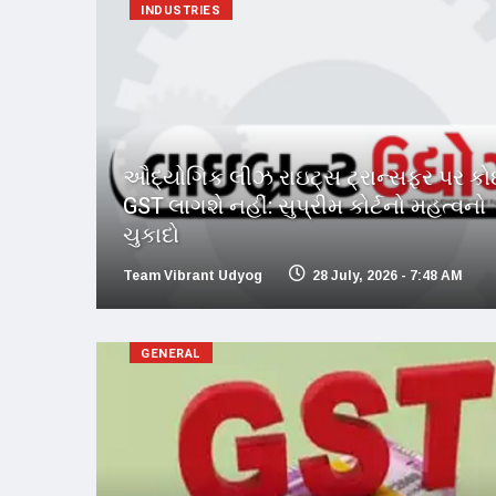
INDUSTRIES
ઔદ્યોગિક લીઝ રાઇટ્સ ટ્રાન્સફર પર ક
GST લાગશે નહીં: સુપ્રીમ કોર્ટનો મહત્વનો
ચુકાદો
Team Vibrant Udyog
28 July, 2026 - 7:48 AM
GENERAL