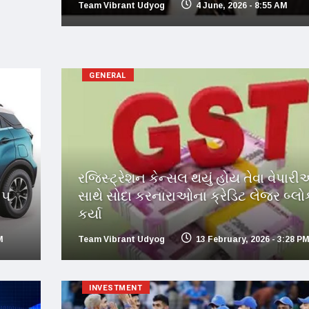
Team Vibrant Udyog
4 June, 2026 - 8:55 AM
GENERAL
રજિસ્ટ્રેશન કેન્સલ થયું હોય તેવા વેપાર
 ૫
સાથે સોદા કરનારાઓના ક્રેડિટ લેજર બ્લો
કર્યા
M
Team Vibrant Udyog
13 February, 2026 - 3:28 P
INVESTMENT