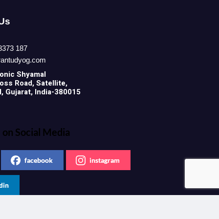
 Us
8373 187
rantudyog.com
onic
Shyamal
ss Road, Satellite,
 Gujarat, India-380015
 on Social Media
facebook
instagram
din