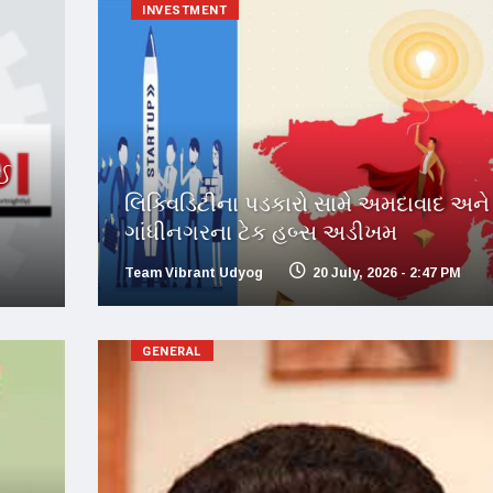
INVESTMENT
ોઈ
લિક્વિડિટીના પડકારો સામે અમદાવાદ અને
ગાંધીનગરના ટેક હબ્સ અડીખમ
Team Vibrant Udyog
20 July, 2026 - 2:47 PM
GENERAL