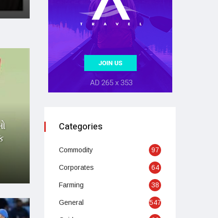
ીઓ
Categories
ક
Commodity
97
Corporates
64
M
Farming
38
General
547