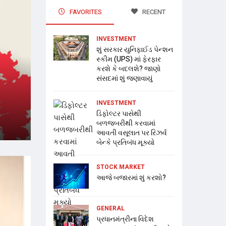
FAVORITES
RECENT
INVESTMENT
શું સરકાર યુનિફાઈડ પેન્શન
સ્કીમ (UPS) માં ફેરફાર
કરશે કે બદલશે? જાણો
સંસદમાં શું જણાવાયું
INVESTMENT
ડિફોલ્ટર પાસેથી
બળજબરીથી કરવામાં
આવતી વસૂલાત પર રિઝર્વ
બેન્કે પ્રતિબંધ મૂક્યો
STOCK MARKET
આજે બજારમાં શું કરશો?
GENERAL
પ્રધાનમંત્રીના વિદેશ