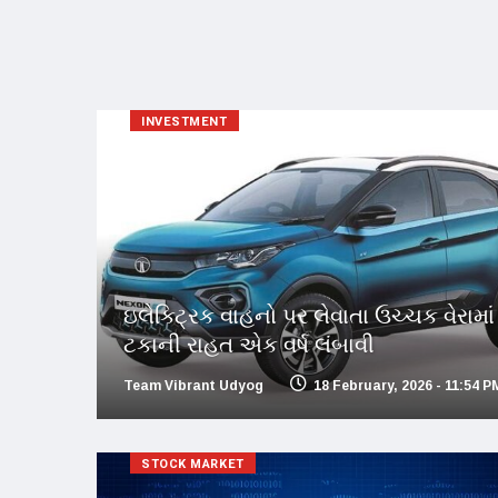
INVESTMENT
ઇલેક્ટ્રિક વાહનો પર લેવાતા ઉચ્ચક વેરામાં
ટકાની રાહત એક વર્ષ લંબાવી
Team Vibrant Udyog
18 February, 2026 - 11:54 P
STOCK MARKET