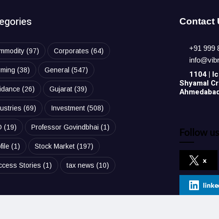
egories
Contact
+91 999 
mmodity
(97)
Corporates
(64)
info@vib
rming
(38)
General
(547)
1104 | Ic
Shyamal Cro
idance
(26)
Gujarat
(39)
Ahmedabad,
ustries
(69)
Investment
(508)
O
(19)
Professor Govindbhai
(1)
Follow us
file
(1)
Stock Market
(197)
x
ccess Stories
(1)
tax news
(10)
linke