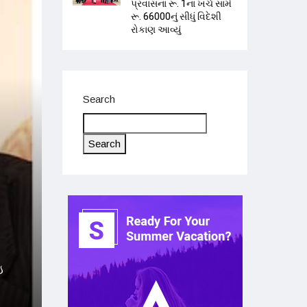
પ્રવાસના રૂ. 1ના ખર્ચ સામે
રૂ. 66000નું સીધું વિદેશી
રોકાણ આવ્યું
Search
Search
ઇ