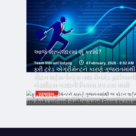
આજે શેરબજારમાં શું કરશો?
Team Vibrant Udyog
4 February, 2026 - 8:02 AM
ફ્રી ટ્રેડ એગ્રીમેન્ટને કારણે ગુજરાતમાંથ
કોટન શર્ટ્સ-પેન્ટ્સ તથા મેનમેડ ફાઈબરની
બેડશીટ્સ-પડદાની નિકાસ ૨૫ ટકા વધશે
GENERAL
Team Vibrant Udyog
28 January, 2026 - 12:31 A