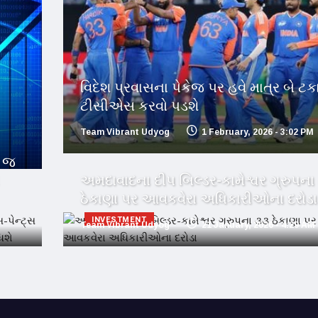
વિદેશ પ્રવાસના પેકેજ પર હવે માત્ર બે ટ
ટીસીએસ કરવો પડશે
Team Vibrant Udyog
1 February, 2026 - 3:02 PM
ી જ
અમદાવાદના દીપ બિલ્ડર-કામેશ્વર ગ્રુપના
ઠેકાણા પર આવકવેરા અધિકારીઓના દરોડા
INVESTMENT
M
Team Vibrant Udyog
21 January, 2026 - 4:29 AM