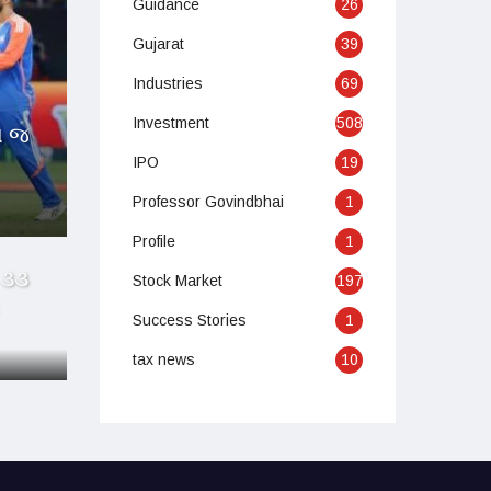
Guidance
26
Gujarat
39
Industries
69
Investment
508
કા જ
IPO
19
Professor Govindbhai
1
Profile
1
 ૩૩
Stock Market
197
Success Stories
1
tax news
10