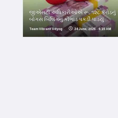
જીએસટી અધિકારીઓએ રૂ. ૧૨૮ કરોડનું
બોગસ બિલિંગનું કૌભાંડ પકડી પાડયું
Team Vibrant Udyog
24 June, 2026 - 6:15 AM