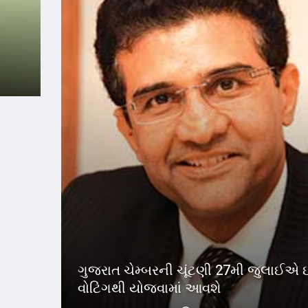
ગુજરાત ચેમ્બરની ચૂંટણી 27મી જુલાઈએ 
વોટિંગથી યોજવામાં આવશે