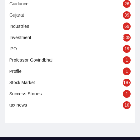
Guidance
26
Gujarat
39
Industries
69
Investment
508
IPO
19
Professor Govindbhai
1
Profile
1
Stock Market
197
Success Stories
1
tax news
10