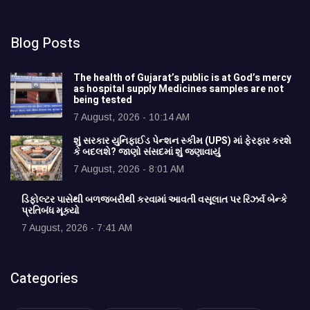
Blog Posts
The health of Gujarat’s public is at God’s mercy
as hospital supply Medicines samples are not
being tested
7 August, 2026 - 10:14 AM
શું સરકાર યુનિફાઈડ પેન્શન સ્કીમ (UPS) માં ફેરફાર કરશે
કે બદલશે? જાણો સંસદમાં શું જણાવાયું
7 August, 2026 - 8:01 AM
ડિફોલ્ટર પાસેથી બળજબરીથી કરવામાં આવતી વસૂલાત પર રિઝર્વ બેન્કે
પ્રતિબંધ મૂક્યો
7 August, 2026 - 7:41 AM
Categories