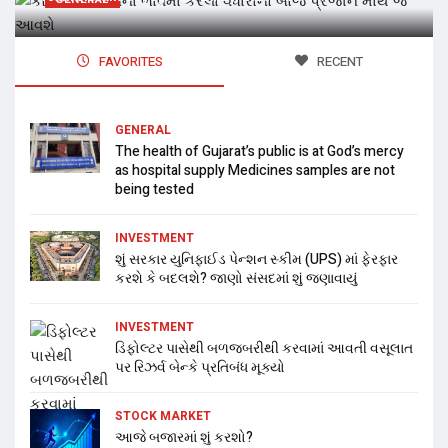
FAVORITES
RECENT
GENERAL
The health of Gujarat’s public is at God’s mercy
as hospital supply Medicines samples are not
being tested
INVESTMENT
શું સરકાર યુનિફાઈડ પેન્શન સ્કીમ (UPS) માં ફેરફાર
કરશે કે બદલશે? જાણો સંસદમાં શું જણાવાયું
INVESTMENT
ડિફોલ્ટર પાસેથી બળજબરીથી કરવામાં આવતી વસૂલાત
પર રિઝર્વ બેન્કે પ્રતિબંધ મૂક્યો
STOCK MARKET
આજે બજારમાં શું કરશો?