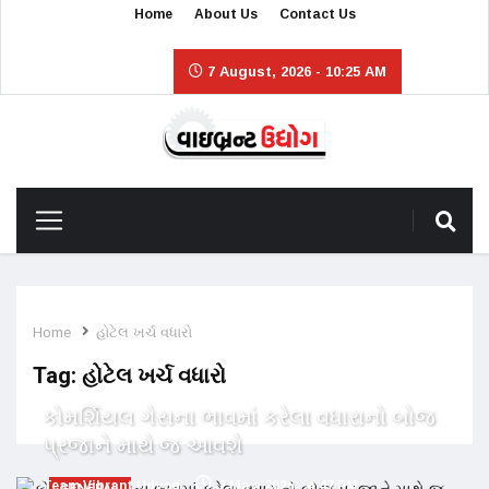
Home
About Us
Contact Us
7 August, 2026 - 10:25 AM
Home
હોટેલ ખર્ચ વધારો
Tag:
હોટેલ ખર્ચ વધારો
કોમર્શિયલ ગેસના ભાવમાં કરેલા વધારાનો બોજ
પ્રજાને માથે જ આવશે
Team Vibrant Udyog
2 May, 2026 - 4:47 PM
GENERAL