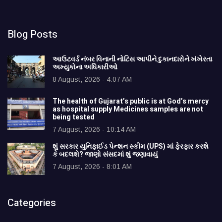
Blog Posts
આઉટવર્ડ નંબર વિનાની નોટિસ આપીને દુકાનદારોને ખંખેરતા
અમ્યુકોના અધિકારીઓ
8 August, 2026 - 4:07 AM
The health of Gujarat’s public is at God’s mercy
as hospital supply Medicines samples are not
being tested
7 August, 2026 - 10:14 AM
શું સરકાર યુનિફાઈડ પેન્શન સ્કીમ (UPS) માં ફેરફાર કરશે
કે બદલશે? જાણો સંસદમાં શું જણાવાયું
7 August, 2026 - 8:01 AM
Categories