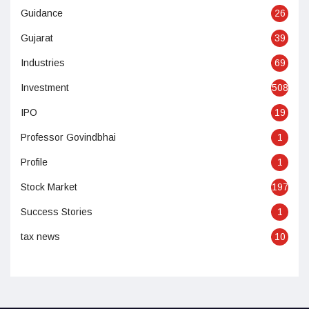
Guidance
26
Gujarat
39
Industries
69
Investment
508
IPO
19
Professor Govindbhai
1
Profile
1
Stock Market
197
Success Stories
1
tax news
10