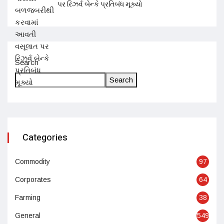
પર રિઝર્વ બેન્કે પ્રતિબંધ મૂક્યો
Search
Search
Categories
Commodity
97
Corporates
64
Farming
38
General
549