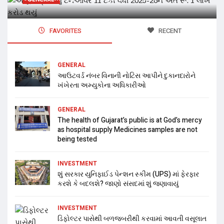
FAVORITES
RECENT
GENERAL
આઉટવર્ડ નંબર વિનાની નોટિસ આપીને દુકાનદારોને
ખંખેરતા અમ્યુકોના અધિકારીઓ
GENERAL
The health of Gujarat’s public is at God’s mercy
as hospital supply Medicines samples are not
being tested
INVESTMENT
શું સરકાર યુનિફાઈડ પેન્શન સ્કીમ (UPS) માં ફેરફાર
કરશે કે બદલશે? જાણો સંસદમાં શું જણાવાયું
INVESTMENT
ડિફોલ્ટર પાસેથી બળજબરીથી કરવામાં આવતી વસૂલાત