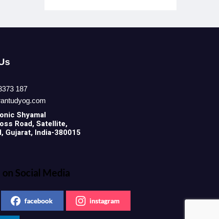
 Us
8373 187
rantudyog.com
onic
Shyamal
ss Road, Satellite,
 Gujarat, India-380015
 on Social Media
facebook
instagram