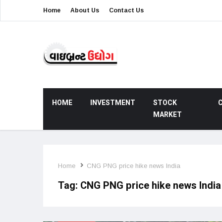
Home
About Us
Contact Us
HOME
INVESTMENT
STOCK
MARKET
Home
CNG PNG price hike news India
Tag:
CNG PNG price hike news India