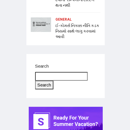
થતા નથી
GENERAL
ઈ-કોમર્સ નિકાસ નીતિ કડક
નિયમો સાથે લાગુ કરવામાં
આવી
Search
Search