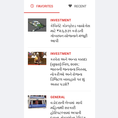
FAVORITES
RECENT
INVESTMENT
કેબિનેટે કોમ્પ્રેસ્ડ બાયોગેસ
માટે ₹૨૩,૭૩૧ કરોડની
ગોબરધન યોજનાને મંજૂરી
આપી
INVESTMENT
કરવેરા અને અન્ય કાયદા
(સુધારા) બિલ, ૨૦૨૬:
ભારતની જનતાના ખિસ્સા,
નોકરીઓ અને રોજના
ડિજિટલ વ્યવહારો પર શું
અસર પડશે?
GENERAL
વડોદરાની લેબમાં માર્ચ
મહિનાથી સરકારી
હોસ્પિટલ્સમાં અપાતી
દવાના સેમ્પલોના ટેસ્ટિંગ