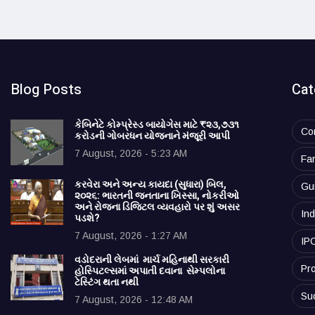
Blog Posts
Cat
કેબિનેટે કોમ્પ્રેસ્ડ બાયોગેસ માટે ₹૨૩,૭૩૧
Co
કરોડની ગોબરધન યોજનાને મંજૂરી આપી
7 August, 2026 - 5:23 AM
Fa
કરવેરા અને અન્ય કાયદા (સુધારા) બિલ,
Gu
૨૦૨૬: ભારતની જનતાના ખિસ્સા, નોકરીઓ
અને રોજના ડિજિટલ વ્યવહારો પર શું અસર
Ind
પડશે?
7 August, 2026 - 1:27 AM
IP
વડોદરાની લેબમાં માર્ચ મહિનાથી સરકારી
Pro
હોસ્પિટલ્સમાં અપાતી દવાના સેમ્પલોના
ટેસ્ટિંગ થતા નથી
Su
7 August, 2026 - 12:48 AM