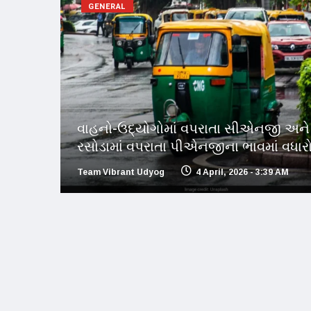
GENERAL
વાહનો-ઉદ્યોગોમાં વપરાતા સીએનજી અને
રસોડામાં વપરાતા પીએનજીના ભાવમાં વધાર
Team Vibrant Udyog
4 April, 2026 - 3:39 AM