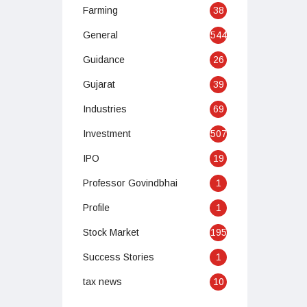
Farming
38
General
544
Guidance
26
Gujarat
39
Industries
69
Investment
507
IPO
19
Professor Govindbhai
1
Profile
1
Stock Market
195
Success Stories
1
tax news
10