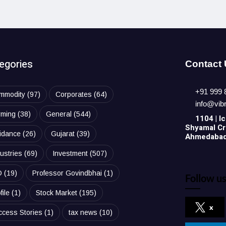
egories
Contact
+91 999 
mmodity
(97)
Corporates
(64)
info@vib
rming
(38)
General
(544)
1104 | Ic
Shyamal Cro
idance
(26)
Gujarat
(39)
Ahmedabad,
ustries
(69)
Investment
(507)
O
(19)
Professor Govindbhai
(1)
Follow us
file
(1)
Stock Market
(195)
x
ccess Stories
(1)
tax news
(10)