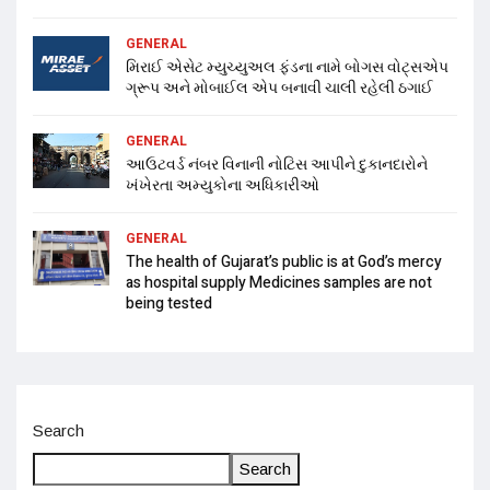
GENERAL
મિરાઈ એસેટ મ્યુચ્યુઅલ ફંડના નામે બોગસ વોટ્સએપ
ગ્રૂપ અને મોબાઈલ એપ બનાવી ચાલી રહેલી ઠગાઈ
GENERAL
આઉટવર્ડ નંબર વિનાની નોટિસ આપીને દુકાનદારોને
ખંખેરતા અમ્યુકોના અધિકારીઓ
GENERAL
The health of Gujarat’s public is at God’s mercy
as hospital supply Medicines samples are not
being tested
Search
Search