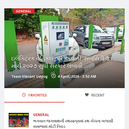
GENERAL
ઇલેક્ટ્રિક વેહિકલ પર અપાતી સબસિડી ૩૧
માર્ચ ૨૦૨૭ સુધી સરકારે લંબાવી
Team Vibrant Udyog
4 April, 2026 - 3:52 AM
FAVORITES
RECENT
GENERAL
ભગવાન જગન્નાથની રથયાત્રામાં રથ ખેંચતા ખલાસી
સમાજમાં મોટી તિરાડ