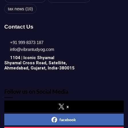
tax news
(10)
Contact Us
+91 999 8373 187
info@vibrantudyog.com
1104 | Iconic
Shyamal
Shyamal Cross Road, Satellite,
Ahmedabad, Gujarat, India-380015
Follow us on Social Media
x
facebook