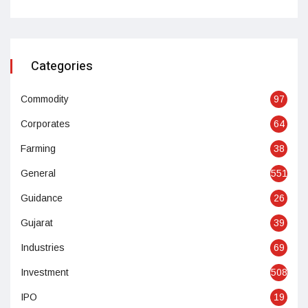
Categories
Commodity
97
Corporates
64
Farming
38
General
551
Guidance
26
Gujarat
39
Industries
69
Investment
508
IPO
19