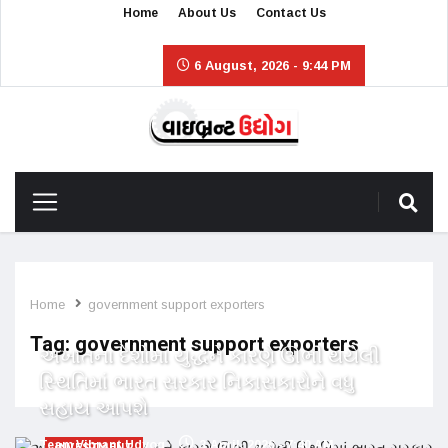
Home
About Us
Contact Us
6 August, 2026 - 9:44 PM
Home
government support exporters
Tag:
government support exporters
અખાતના દેશોમાં યુદ્ધને કારણે ઊભી થયેલી
સ્થિતિમાં ભારત સરકાર નિકાસકારોને વધુ
સહાય આપશે
Team Vibrant Udyog
3 April, 2026 - 7:40 AM
INVESTMENT