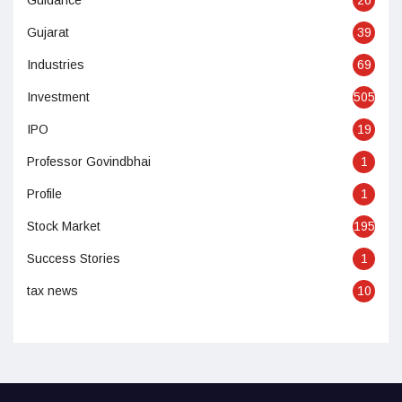
Gujarat
39
Industries
69
Investment
505
IPO
19
Professor Govindbhai
1
Profile
1
Stock Market
195
Success Stories
1
tax news
10