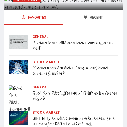
FAVORITES
RECENT
GENERAL
ઈ-કોમર્સ નિકાસ નીતિ કડક નિયમો સાથે લાગુ કરવામાં
આવી
STOCK MARKET
ખિસ્સાને પરવડે તેવા શેર્સમાં રોકાણ કરવાનું વિચારી
શકાય, નફો થઈ શકે
GENERAL
રિઝર્વ બેન્ક વિદેશી હૂંડિયામણની ડિપોઝિટની સ્કીમ બંધ
નહિ કરે
STOCK MARKET
GIFT Nifty એ ફ્લેટ શરૂઆતના સંકેત આપ્યા; ક્રૂડ
ઓઇલ બ્રેન્ટ $80 થી નીચે ઉતરી ગયું