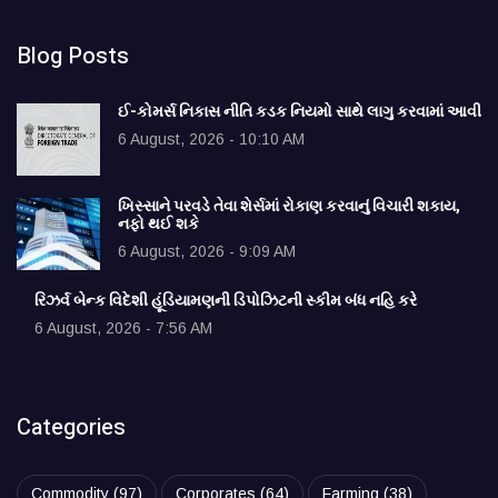
Blog Posts
ઈ-કોમર્સ નિકાસ નીતિ કડક નિયમો સાથે લાગુ કરવામાં આવી
6 August, 2026 - 10:10 AM
ખિસ્સાને પરવડે તેવા શેર્સમાં રોકાણ કરવાનું વિચારી શકાય,
નફો થઈ શકે
6 August, 2026 - 9:09 AM
રિઝર્વ બેન્ક વિદેશી હૂંડિયામણની ડિપોઝિટની સ્કીમ બંધ નહિ કરે
6 August, 2026 - 7:56 AM
Categories
Commodity
(97)
Corporates
(64)
Farming
(38)