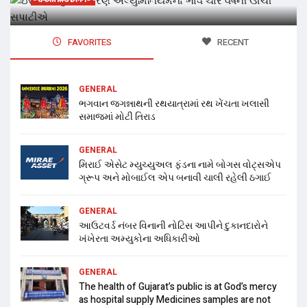
FAVORITES
RECENT
GENERAL
ભગવાન જગન્નાથની રથયાત્રામાં રથ ખેંચતા ખલાસી
સમાજમાં મોટી તિરાડ
GENERAL
મિરાઈ એસેટ મ્યુચ્યુઅલ ફંડના નામે બોગસ વોટ્સએપ
ગ્રૂપ અને મોબાઈલ એપ બનાવી ચાલી રહેલી ઠગાઈ
GENERAL
આઉટવર્ડ નંબર વિનાની નોટિસ આપીને દુકાનદારોને
ખંખેરતા અમ્યુકોના અધિકારીઓ
GENERAL
The health of Gujarat’s public is at God’s mercy
as hospital supply Medicines samples are not