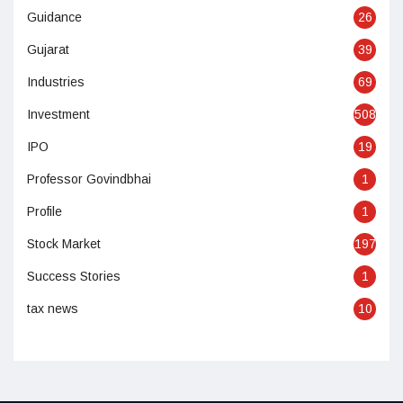
Guidance
26
Gujarat
39
Industries
69
Investment
508
IPO
19
Professor Govindbhai
1
Profile
1
Stock Market
197
Success Stories
1
tax news
10