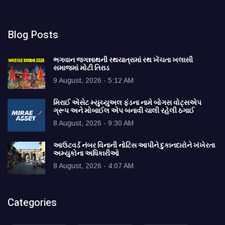
Blog Posts
ભગવાન જગન્નાથની રથયાત્રામાં રથ ખેંચતા ખલાસી
સમાજમાં મોટી તિરાડ
9 August, 2026 - 5:12 AM
મિરાઈ એસેટ મ્યુચ્યુઅલ ફંડના નામે બોગસ વોટ્સએપ
ગ્રૂપ અને મોબાઈલ એપ બનાવી ચાલી રહેલી ઠગાઈ
8 August, 2026 - 9:30 AM
આઉટવર્ડ નંબર વિનાની નોટિસ આપીને દુકાનદારોને ખંખેરતા
અમ્યુકોના અધિકારીઓ
8 August, 2026 - 4:07 AM
Categories