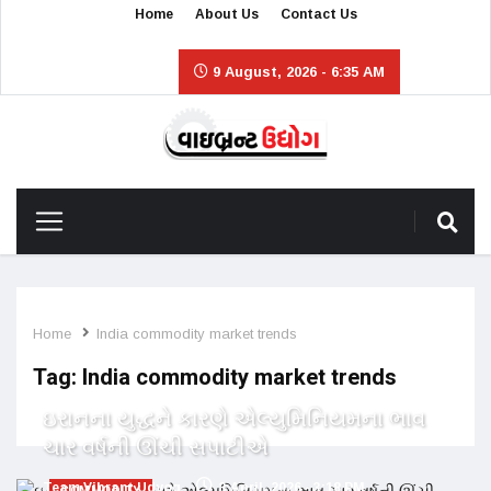
Home
About Us
Contact Us
9 August, 2026 - 6:35 AM
Home
India commodity market trends
Tag:
India commodity market trends
ઇરાનના યુદ્ધને કારણે એલ્યુમિનિયમના ભાવ
ચાર વર્ષની ઊંચી સપાટીએ
Team Vibrant Udyog
3 April, 2026 - 3:18 PM
COMMODITY