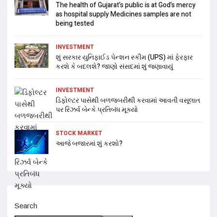
The health of Gujarat’s public is at God’s mercy
as hospital supply Medicines samples are not
being tested
INVESTMENT
શું સરકાર યુનિફાઈડ પેન્શન સ્કીમ (UPS) માં ફેરફાર
કરશે કે બદલશે? જાણો સંસદમાં શું જણાવાયું
INVESTMENT
ડિફોલ્ટર પાસેથી બળજબરીથી કરવામાં આવતી વસૂલાત
પર રિઝર્વ બેન્કે પ્રતિબંધ મૂક્યો
STOCK MARKET
આજે બજારમાં શું કરશો?
Search