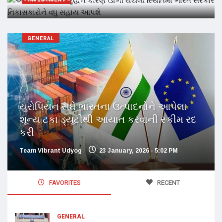
GENERAL
યુરોપિયન સંઘે ભારતના ઉત્પાદનોને આપેલા
શૂન્ય ટકા ડ્યૂટીથી આયાત કરવાની સ્કીમ રદ
કરી
Team Vibrant Udyog
23 January, 2026 - 5:02 PM
FAVORITES
RECENT
GENERAL