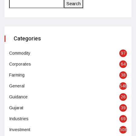
Search
Categories
Commodity
97
Corporates
64
Farming
38
General
548
Guidance
26
Gujarat
39
Industries
69
Investment
508