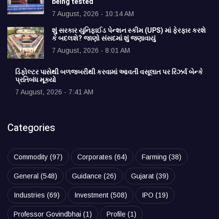
being tested
7 August, 2026 - 10:14 AM
શું સરકાર યુનિફાઈડ પેન્શન સ્કીમ (UPS) માં ફેરફાર કરશે
કે બદલશે? જાણો સંસદમાં શું જણાવાયું
7 August, 2026 - 8:01 AM
ડિફોલ્ટર પાસેથી બળજબરીથી કરવામાં આવતી વસૂલાત પર રિઝર્વ બેન્કે
પ્રતિબંધ મૂક્યો
7 August, 2026 - 7:41 AM
Categories
Commodity
(97)
Corporates
(64)
Farming
(38)
General
(548)
Guidance
(26)
Gujarat
(39)
Industries
(69)
Investment
(508)
IPO
(19)
Professor Govindbhai
(1)
Profile
(1)