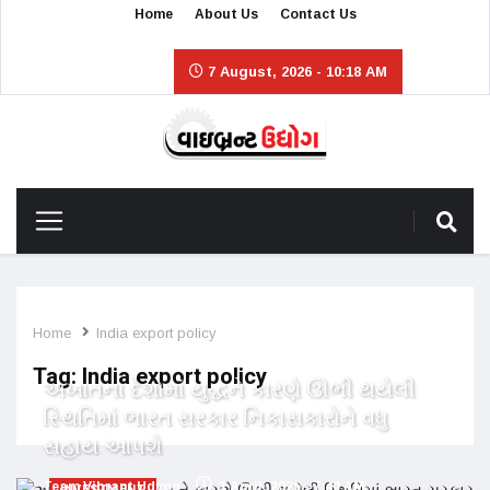
Home
About Us
Contact Us
7 August, 2026 - 10:18 AM
Home
India export policy
Tag:
India export policy
અખાતના દેશોમાં યુદ્ધને કારણે ઊભી થયેલી
સ્થિતિમાં ભારત સરકાર નિકાસકારોને વધુ
સહાય આપશે
Team Vibrant Udyog
3 April, 2026 - 7:40 AM
INVESTMENT