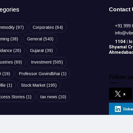
egories
Contact
+91 999 
mmodity
(97)
Corporates
(64)
info@vib
rming
(38)
General
(543)
1104 | Ic
Shyamal Cro
idance
(26)
Gujarat
(39)
Ahmedabad,
ustries
(69)
Investment
(505)
O
(19)
Professor Govindbhai
(1)
Follow us
file
(1)
Stock Market
(195)
x
ccess Stories
(1)
tax news
(10)
linke