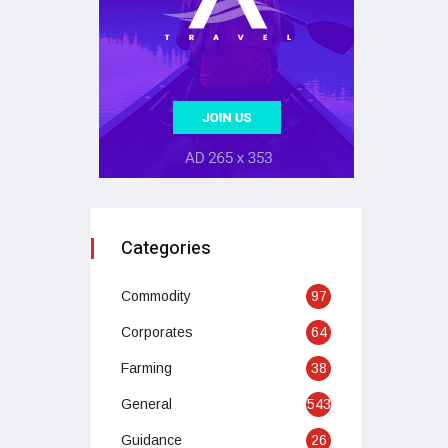
Categories
Commodity
97
Corporates
64
Farming
38
General
543
Guidance
26