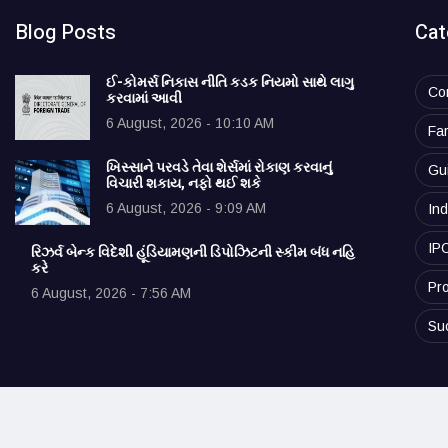
Blog Posts
Cat
ઈ-કોમર્સ નિકાસ નીતિ કડક નિયમો સાથે લાગુ
Co
કરવામાં આવી
6 August, 2026 - 10:10 AM
Fa
ખિસ્સાને પરવડે તેવા શેર્સમાં રોકાણ કરવાનું
Gu
વિચારી શકાય, નફો થઈ શકે
6 August, 2026 - 9:09 AM
Ind
IP
રિઝર્વ બેન્ક વિદેશી હૂંડિયામણની ડિપોઝિટની સ્કીમ બંધ નહિ
કરે
Pro
6 August, 2026 - 7:56 AM
Su
© 2025 vibrantudyog.com. All rights reserved.