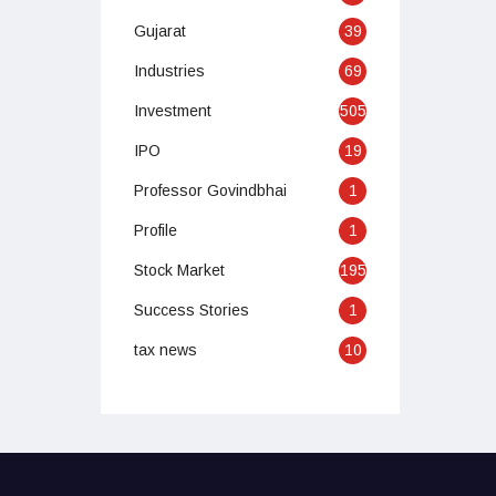
Gujarat
39
Industries
69
Investment
505
IPO
19
Professor Govindbhai
1
Profile
1
Stock Market
195
Success Stories
1
tax news
10