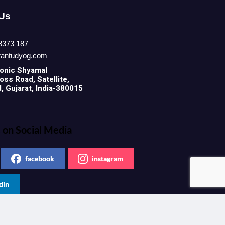
 Us
8373 187
rantudyog.com
onic
Shyamal
ss Road, Satellite,
 Gujarat, India-380015
 on Social Media
facebook
instagram
din