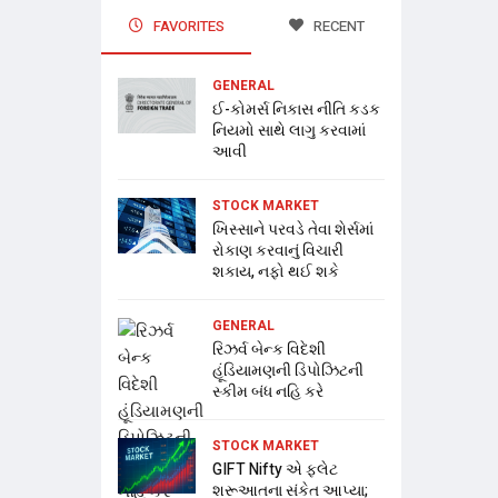
FAVORITES
RECENT
GENERAL
ઈ-કોમર્સ નિકાસ નીતિ કડક
નિયમો સાથે લાગુ કરવામાં
આવી
STOCK MARKET
ખિસ્સાને પરવડે તેવા શેર્સમાં
રોકાણ કરવાનું વિચારી
શકાય, નફો થઈ શકે
GENERAL
રિઝર્વ બેન્ક વિદેશી
હૂંડિયામણની ડિપોઝિટની
સ્કીમ બંધ નહિ કરે
STOCK MARKET
GIFT Nifty એ ફ્લેટ
શરૂઆતના સંકેત આપ્યા;