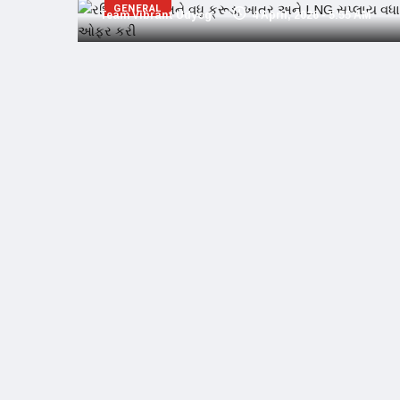
GENERAL
Team Vibrant Udyog
4 April, 2026 - 5:55 AM