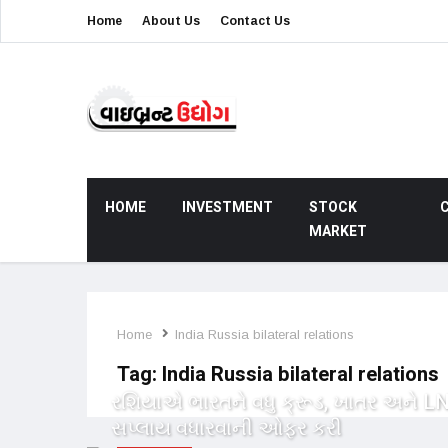
Home
About Us
Contact Us
HOME
INVESTMENT
STOCK
MARKET
Home
India Russia bilateral relations
Tag:
India Russia bilateral relations
રશિયાએ ભારતને વધુ ક્રૂડ, ખાતર અને L
સપ્લાય વધારવાની ઓફર કરી