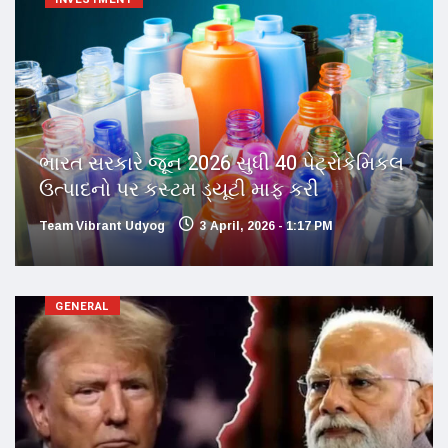
ભારત સરકારે જૂન 2026 સુધી 40 પેટ્રોકેમિકલ
ઉત્પાદનો પર કસ્ટમ ડ્યૂટી માફ કરી
Team Vibrant Udyog
3 April, 2026 - 1:17 PM
GENERAL