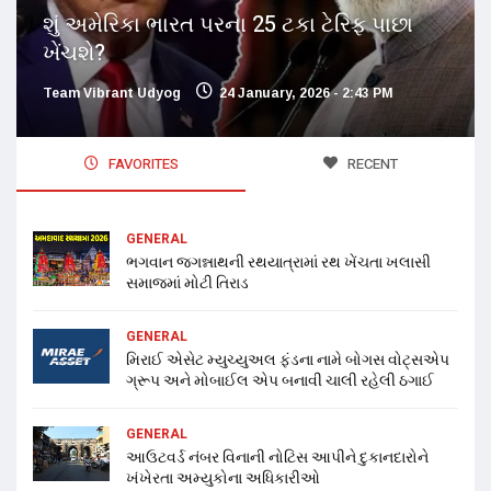
શું અમેરિકા ભારત પરના 25 ટકા ટેરિફ પાછા
ખેંચશે?
Team Vibrant Udyog
24 January, 2026 - 2:43 PM
FAVORITES
RECENT
GENERAL
ભગવાન જગન્નાથની રથયાત્રામાં રથ ખેંચતા ખલાસી
સમાજમાં મોટી તિરાડ
GENERAL
મિરાઈ એસેટ મ્યુચ્યુઅલ ફંડના નામે બોગસ વોટ્સએપ
ગ્રૂપ અને મોબાઈલ એપ બનાવી ચાલી રહેલી ઠગાઈ
GENERAL
આઉટવર્ડ નંબર વિનાની નોટિસ આપીને દુકાનદારોને
ખંખેરતા અમ્યુકોના અધિકારીઓ