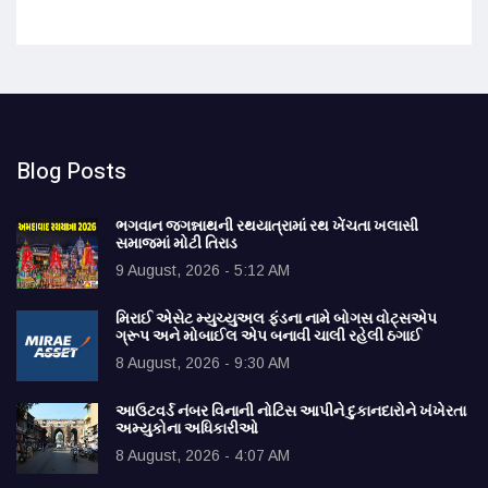
Blog Posts
ભગવાન જગન્નાથની રથયાત્રામાં રથ ખેંચતા ખલાસી
સમાજમાં મોટી તિરાડ
9 August, 2026 - 5:12 AM
મિરાઈ એસેટ મ્યુચ્યુઅલ ફંડના નામે બોગસ વોટ્સએપ
ગ્રૂપ અને મોબાઈલ એપ બનાવી ચાલી રહેલી ઠગાઈ
8 August, 2026 - 9:30 AM
આઉટવર્ડ નંબર વિનાની નોટિસ આપીને દુકાનદારોને ખંખેરતા
અમ્યુકોના અધિકારીઓ
8 August, 2026 - 4:07 AM