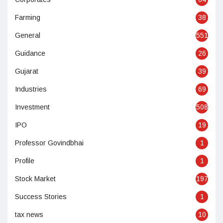
Farming
38
General
551
Guidance
26
Gujarat
39
Industries
69
Investment
508
IPO
19
Professor Govindbhai
1
Profile
1
Stock Market
197
Success Stories
1
tax news
10