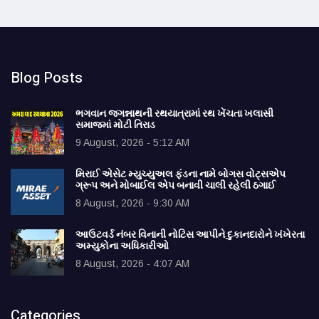
Blog Posts
ભગવાન જગન્નાથની રથયાત્રામાં રથ ખેંચતા ખલાસી
સમાજમાં મોટી તિરાડ
9 August, 2026 - 5:12 AM
મિરાઈ એસેટ મ્યુચ્યુઅલ ફંડના નામે બોગસ વોટ્સએપ
ગ્રૂપ અને મોબાઈલ એપ બનાવી ચાલી રહેલી ઠગાઈ
8 August, 2026 - 9:30 AM
આઉટવર્ડ નંબર વિનાની નોટિસ આપીને દુકાનદારોને ખંખેરતા
અમ્યુકોના અધિકારીઓ
8 August, 2026 - 4:07 AM
Categories