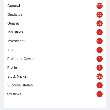
General
551
Guidance
26
Gujarat
39
Industries
69
Investment
508
IPO
19
Professor Govindbhai
1
Profile
1
Stock Market
197
Success Stories
1
tax news
10