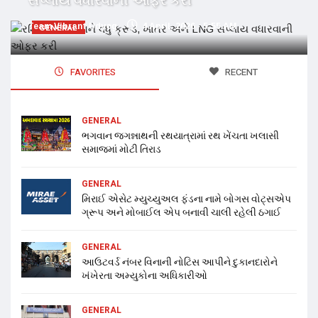
સપ્લાય વધારવાની ઓફર કરી
Team Vibrant Udyog
4 April, 2026 - 5:55 AM
GENERAL
FAVORITES
RECENT
GENERAL
ભગવાન જગન્નાથની રથયાત્રામાં રથ ખેંચતા ખલાસી
સમાજમાં મોટી તિરાડ
GENERAL
મિરાઈ એસેટ મ્યુચ્યુઅલ ફંડના નામે બોગસ વોટ્સએપ
ગ્રૂપ અને મોબાઈલ એપ બનાવી ચાલી રહેલી ઠગાઈ
GENERAL
આઉટવર્ડ નંબર વિનાની નોટિસ આપીને દુકાનદારોને
ખંખેરતા અમ્યુકોના અધિકારીઓ
GENERAL