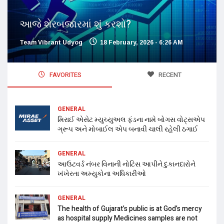
આજે શેરબજારમાં શું કરશો?
Team Vibrant Udyog
18 February, 2026 - 6:26 AM
FAVORITES
RECENT
GENERAL
મિરાઈ એસેટ મ્યુચ્યુઅલ ફંડના નામે બોગસ વોટ્સએપ
ગ્રૂપ અને મોબાઈલ એપ બનાવી ચાલી રહેલી ઠગાઈ
GENERAL
આઉટવર્ડ નંબર વિનાની નોટિસ આપીને દુકાનદારોને
ખંખેરતા અમ્યુકોના અધિકારીઓ
GENERAL
The health of Gujarat’s public is at God’s mercy
as hospital supply Medicines samples are not