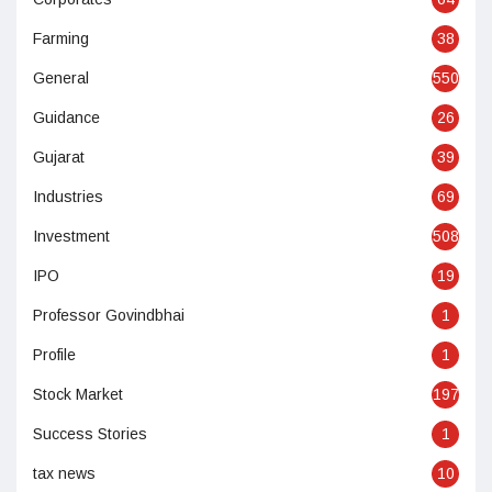
Farming
38
General
550
Guidance
26
Gujarat
39
Industries
69
Investment
508
IPO
19
Professor Govindbhai
1
Profile
1
Stock Market
197
Success Stories
1
tax news
10