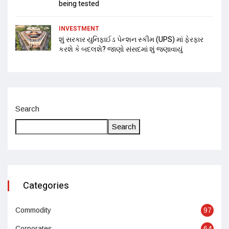
being tested
INVESTMENT
શું સરકાર યુનિફાઈડ પેન્શન સ્કીમ (UPS) માં ફેરફાર
કરશે કે બદલશે? જાણો સંસદમાં શું જણાવાયું
Search
Search
Categories
Commodity
97
Corporates
64