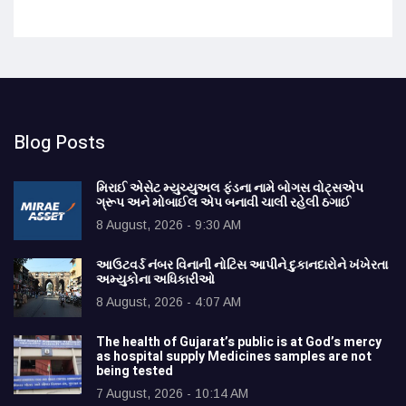
Blog Posts
મિરાઈ એસેટ મ્યુચ્યુઅલ ફંડના નામે બોગસ વોટ્સએપ
ગ્રૂપ અને મોબાઈલ એપ બનાવી ચાલી રહેલી ઠગાઈ
8 August, 2026 - 9:30 AM
આઉટવર્ડ નંબર વિનાની નોટિસ આપીને દુકાનદારોને ખંખેરતા
અમ્યુકોના અધિકારીઓ
8 August, 2026 - 4:07 AM
The health of Gujarat’s public is at God’s mercy
as hospital supply Medicines samples are not
being tested
7 August, 2026 - 10:14 AM