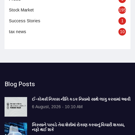
Stock Market
195
Success Stories
1
tax news
10
Blog Posts
ઈ-કોમર્સ નિકાસ નીતિ કડક નિયમો સાથે લાગુ કરવામાં આવી
6 August, 2026 - 10:10 AM
ખિસ્સાને પરવડે તેવા શેર્સમાં રોકાણ કરવાનું વિચારી શકાય,
નફો થઈ શકે