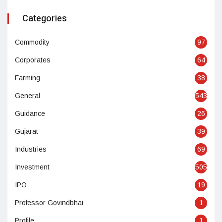
Categories
Commodity
97
Corporates
64
Farming
38
General
543
Guidance
26
Gujarat
39
Industries
69
Investment
505
IPO
19
Professor Govindbhai
1
Profile
1