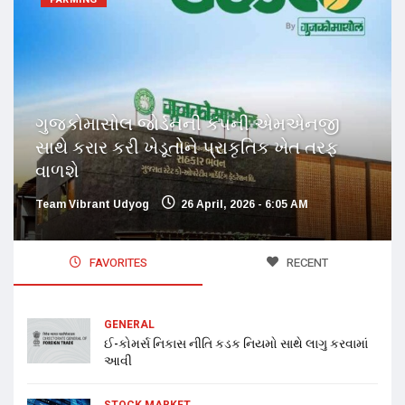
ગુજકોમાસોલ જોર્ડનની કંપની એમએનજી
સાથે કરાર કરી ખેડૂતોને પ્રાકૃતિક ખેત તરફ
વાળશે
Team Vibrant Udyog
26 April, 2026 - 6:05 AM
FAVORITES
RECENT
GENERAL
ઈ-કોમર્સ નિકાસ નીતિ કડક નિયમો સાથે લાગુ કરવામાં
આવી
STOCK MARKET