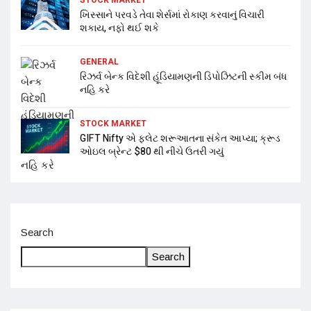
ખિસ્સાને પરવડે તેવા શેર્સમાં રોકાણ કરવાનું વિચારી
શકાય, નફો થઈ શકે
GENERAL
રિઝર્વ બેન્ક વિદેશી હૂંડિયામણની ડિપોઝિટની સ્કીમ બંધ
નહિ કરે
STOCK MARKET
GIFT Nifty એ ફ્લેટ શરૂઆતના સંકેત આપ્યા; ક્રૂડ
ઓઇલ બ્રેન્ટ $80 થી નીચે ઉતરી ગયું
Search
Search