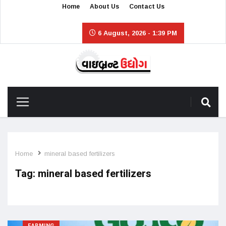
Home
About Us
Contact Us
6 August, 2026 - 1:39 PM
Home
mineral based fertilizers
Tag:
mineral based fertilizers
FARMING