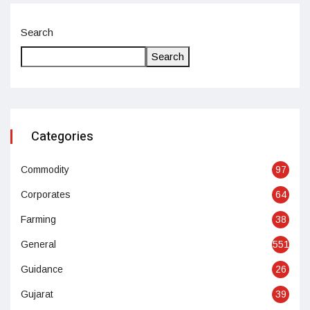
Search
Search
Categories
Commodity
97
Corporates
64
Farming
38
General
551
Guidance
26
Gujarat
39