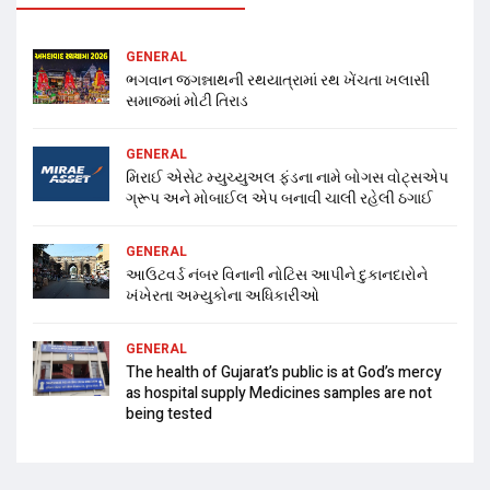
GENERAL
ભગવાન જગન્નાથની રથયાત્રામાં રથ ખેંચતા ખલાસી
સમાજમાં મોટી તિરાડ
GENERAL
મિરાઈ એસેટ મ્યુચ્યુઅલ ફંડના નામે બોગસ વોટ્સએપ
ગ્રૂપ અને મોબાઈલ એપ બનાવી ચાલી રહેલી ઠગાઈ
GENERAL
આઉટવર્ડ નંબર વિનાની નોટિસ આપીને દુકાનદારોને
ખંખેરતા અમ્યુકોના અધિકારીઓ
GENERAL
The health of Gujarat’s public is at God’s mercy
as hospital supply Medicines samples are not
being tested