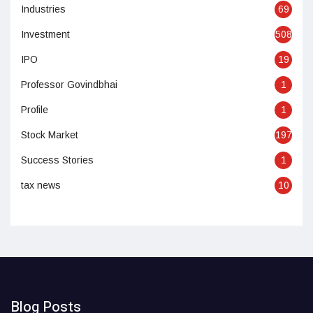
Industries
69
Investment
508
IPO
19
Professor Govindbhai
1
Profile
1
Stock Market
197
Success Stories
1
tax news
10
Blog Posts