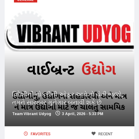
વિદેશીની નોકરીની ઓફર આવે તો ચેતી જજો,
તમને સાયબર ગુનેગાર બનાવી શકે છે
Team Vibrant Udyog
3 April, 2026 - 5:33 PM
FAVORITES
RECENT