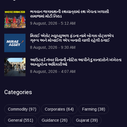
ભગવાન જગન્નાથની રથયાત્રામાં રથ ખેંચતા ખલાસી
સમાજમાં મોટી તિરાડ
9 August, 2026 - 5:12 AM
મિરાઈ એસેટ મ્યુચ્યુઅલ ફંડના નામે બોગસ વોટ્સએપ
ગ્રૂપ અને મોબાઈલ એપ બનાવી ચાલી રહેલી ઠગાઈ
8 August, 2026 - 9:30 AM
આઉટવર્ડ નંબર વિનાની નોટિસ આપીને દુકાનદારોને ખંખેરતા
અમ્યુકોના અધિકારીઓ
8 August, 2026 - 4:07 AM
Categories
Commodity
(97)
Corporates
(64)
Farming
(38)
General
(551)
Guidance
(26)
Gujarat
(39)