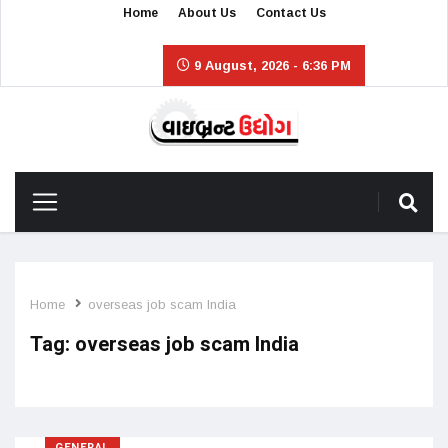
Home
About Us
Contact Us
9 August, 2026 - 6:36 PM
Home
overseas job scam India
Tag:
overseas job scam India
GENERAL