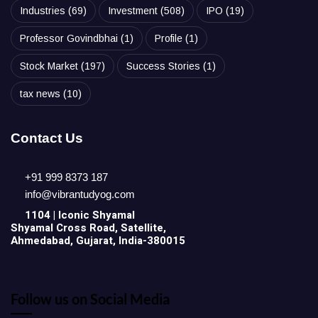
Industries
(69)
Investment
(508)
IPO
(19)
Professor Govindbhai
(1)
Profile
(1)
Stock Market
(197)
Success Stories
(1)
tax news
(10)
Contact Us
+91 999 8373 187
info@vibrantudyog.com
1104 | Iconic
Shyamal
Shyamal Cross Road, Satellite,
Ahmedabad, Gujarat, India-380015
Follow us on Social Media