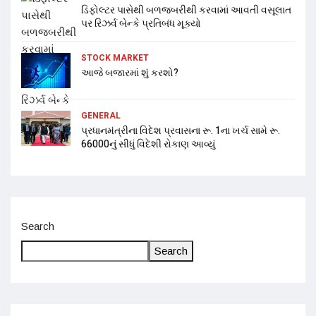
ડિફોલ્ટર પાસેથી બળજબરીથી કરવામાં આવતી વસૂલાત
પર રિઝર્વ બેન્કે પ્રતિબંધ મૂક્યો
STOCK MARKET
આજે બજારમાં શું કરશો?
GENERAL
પ્રધાનમંત્રીના વિદેશ પ્રવાસના રૂ. 1ના ખર્ચ સામે રૂ.
66000નું સીધું વિદેશી રોકાણ આવ્યું
Search
Search