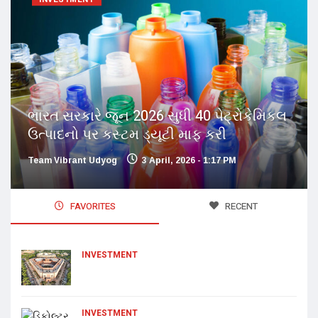
ભારત સરકારે જૂન 2026 સુધી 40 પેટ્રોકેમિકલ
ઉત્પાદનો પર કસ્ટમ ડ્યૂટી માફ કરી
Team Vibrant Udyog
3 April, 2026 - 1:17 PM
FAVORITES
RECENT
INVESTMENT
INVESTMENT