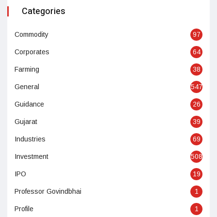
Categories
Commodity
97
Corporates
64
Farming
38
General
547
Guidance
26
Gujarat
39
Industries
69
Investment
508
IPO
19
Professor Govindbhai
1
Profile
1