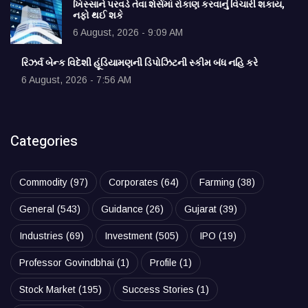
ખિસ્સાને પરવડે તેવા શેર્સમાં રોકાણ કરવાનું વિચારી શકાય,
નફો થઈ શકે
6 August, 2026 - 9:09 AM
રિઝર્વ બેન્ક વિદેશી હૂંડિયામણની ડિપોઝિટની સ્કીમ બંધ નહિ કરે
6 August, 2026 - 7:56 AM
Categories
Commodity
(97)
Corporates
(64)
Farming
(38)
General
(543)
Guidance
(26)
Gujarat
(39)
Industries
(69)
Investment
(505)
IPO
(19)
Professor Govindbhai
(1)
Profile
(1)
Stock Market
(195)
Success Stories
(1)