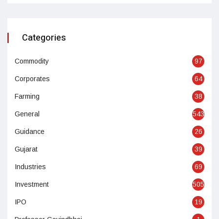
Categories
Commodity
97
Corporates
64
Farming
38
General
543
Guidance
26
Gujarat
39
Industries
69
Investment
505
IPO
19