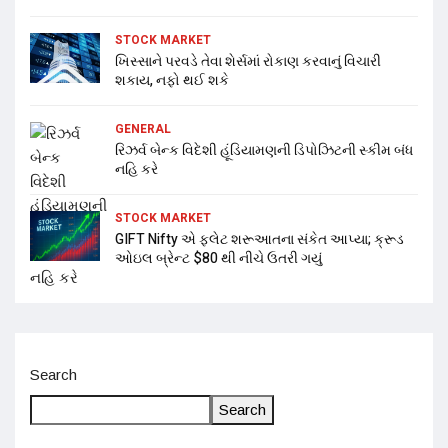
STOCK MARKET
ખિસ્સાને પરવડે તેવા શેર્સમાં રોકાણ કરવાનું વિચારી
શકાય, નફો થઈ શકે
GENERAL
રિઝર્વ બેન્ક વિદેશી હૂંડિયામણની ડિપોઝિટની સ્કીમ બંધ
નહિ કરે
STOCK MARKET
GIFT Nifty એ ફ્લેટ શરૂઆતના સંકેત આપ્યા; ક્રૂડ
ઓઇલ બ્રેન્ટ $80 થી નીચે ઉતરી ગયું
Search
Search