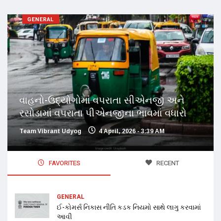
GENERAL
વાહનો-ઉદ્યોગોમાં વપરાતા સીએનજી અને
રસોડામાં વપરાતા પીએનજીના ભાવમાં વધારો
Team Vibrant Udyog
4 April, 2026 - 3:39 AM
FAVORITES
RECENT
GENERAL
ઈ-કોમર્સ નિકાસ નીતિ કડક નિયમો સાથે લાગુ કરવામાં
આવી