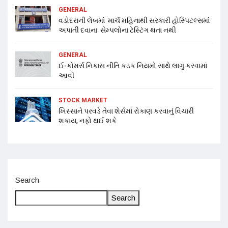
GENERAL
વડોદરાની લેબમાં માર્ચ મહિનાથી સરકારી હોસ્પિટલ્સમાં
અપાતી દવાના સેમ્પલોના ટેસ્ટિંગ થતા નથી
GENERAL
ઈ-કોમર્સ નિકાસ નીતિ કડક નિયમો સાથે લાગુ કરવામાં
આવી
STOCK MARKET
ખિસ્સાને પરવડે તેવા શેર્સમાં રોકાણ કરવાનું વિચારી
શકાય, નફો થઈ શકે
Search
Search