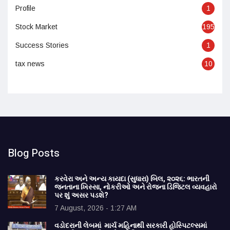
Profile
1
Stock Market
195
Success Stories
1
tax news
10
Blog Posts
કરવેરા અને અન્ય કાયદા (સુધારા) બિલ, ૨૦૨૬: ભારતની
જનતાના ખિસ્સા, નોકરીઓ અને રોજના ડિજિટલ વ્યવહારો
પર શું અસર પડશે?
7 August, 2026 - 1:27 AM
વડોદરાની લેબમાં માર્ચ મહિનાથી સરકારી હોસ્પિટલ્સમાં