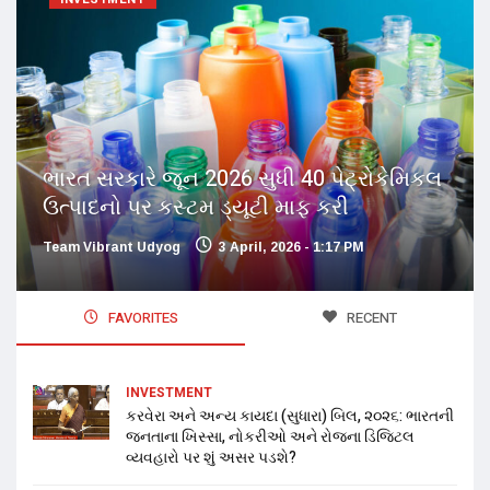
ભારત સરકારે જૂન 2026 સુધી 40 પેટ્રોકેમિકલ
ઉત્પાદનો પર કસ્ટમ ડ્યૂટી માફ કરી
Team Vibrant Udyog
3 April, 2026 - 1:17 PM
FAVORITES
RECENT
INVESTMENT
કરવેરા અને અન્ય કાયદા (સુધારા) બિલ, ૨૦૨૬: ભારતની
જનતાના ખિસ્સા, નોકરીઓ અને રોજના ડિજિટલ
વ્યવહારો પર શું અસર પડશે?