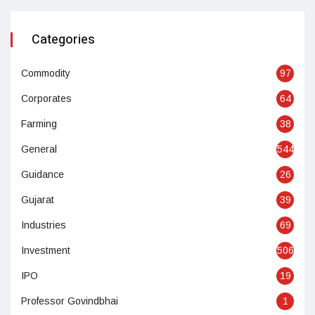
Categories
Commodity
97
Corporates
64
Farming
38
General
544
Guidance
26
Gujarat
39
Industries
69
Investment
506
IPO
19
Professor Govindbhai
1