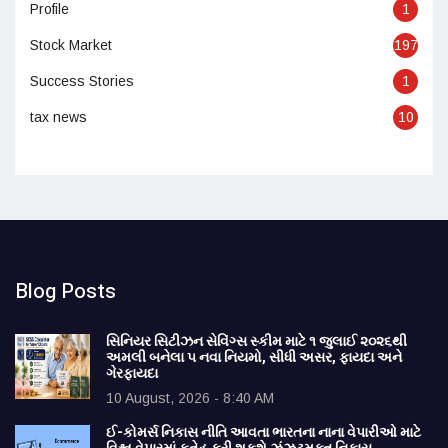
Profile
1
Stock Market
197
Success Stories
1
tax news
10
Blog Posts
સિનિયર સિટીઝન સેવિંગ્સ સ્કીમ માટે ૧ જુલાઈ ૨૦૨૬થી
અમલી બનેલા ૫ નવા નિયમો, સીધી અસર, ફાયદા અને
ગેરફાયદા
10 August, 2026 - 8:40 AM
ઈ-કોમર્સ નિકાસ નીતિ આવતા ભારતના નાના વેપારીઓ માટે