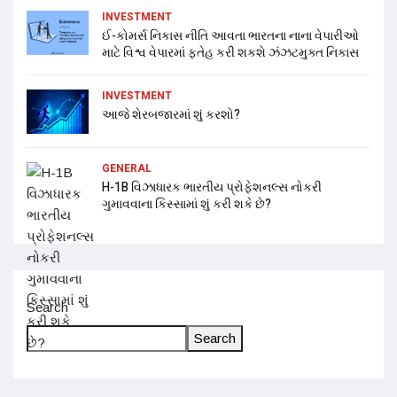
INVESTMENT
ઈ-કોમર્સ નિકાસ નીતિ આવતા ભારતના નાના વેપારીઓ
માટે વિશ્વ વેપારમાં ફતેહ કરી શકશે ઝંઝટમુક્ત નિકાસ
INVESTMENT
આજે શેરબજારમાં શું કરશો?
GENERAL
H-1B વિઝાધારક ભારતીય પ્રોફેશનલ્સ નોકરી
ગુમાવવાના કિસ્સામાં શું કરી શકે છે?
Search
Search