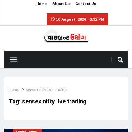
Home
About Us
Contact Us
10 August, 2026 - 3:32 PM
Home
sensex nifty live trading
Tag:
sensex nifty live trading
INVESTMENT