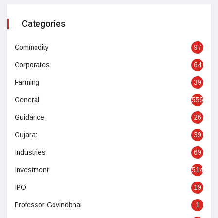
Categories
Commodity
97
Corporates
64
Farming
39
General
556
Guidance
26
Gujarat
39
Industries
69
Investment
514
IPO
19
Professor Govindbhai
1