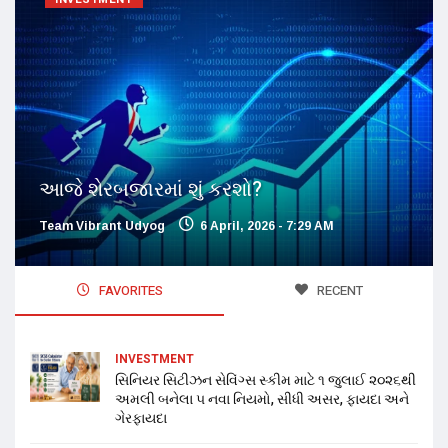
આજે શેરબજારમાં શું કરશો?
Team Vibrant Udyog
6 April, 2026 - 7:29 AM
FAVORITES
RECENT
INVESTMENT
સિનિયર સિટીઝન સેવિંગ્સ સ્કીમ માટે ૧ જુલાઈ ૨૦૨૬થી
અમલી બનેલા ૫ નવા નિયમો, સીધી અસર, ફાયદા અને
ગેરફાયદા