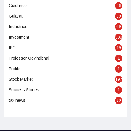
Guidance
26
Gujarat
39
Industries
69
Investment
508
IPO
19
Professor Govindbhai
1
Profile
1
Stock Market
197
Success Stories
1
tax news
10