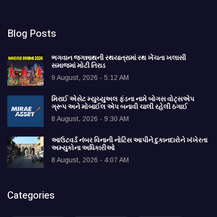
Blog Posts
ભગવાન જગન્નાથની રથયાત્રામાં રથ ખેંચતા ખલાસી
સમાજમાં મોટી તિરાડ
9 August, 2026 - 5:12 AM
મિરાઈ એસેટ મ્યુચ્યુઅલ ફંડના નામે બોગસ વોટ્સએપ
ગ્રૂપ અને મોબાઈલ એપ બનાવી ચાલી રહેલી ઠગાઈ
8 August, 2026 - 9:30 AM
આઉટવર્ડ નંબર વિનાની નોટિસ આપીને દુકાનદારોને ખંખેરતા
અમ્યુકોના અધિકારીઓ
8 August, 2026 - 4:07 AM
Categories