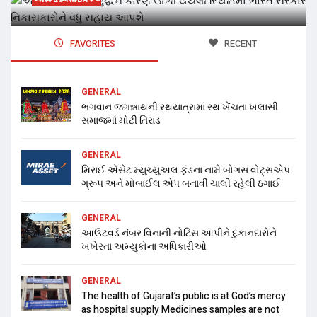
FAVORITES
RECENT
GENERAL
ભગવાન જગન્નાથની રથયાત્રામાં રથ ખેંચતા ખલાસી
સમાજમાં મોટી તિરાડ
GENERAL
મિરાઈ એસેટ મ્યુચ્યુઅલ ફંડના નામે બોગસ વોટ્સએપ
ગ્રૂપ અને મોબાઈલ એપ બનાવી ચાલી રહેલી ઠગાઈ
GENERAL
આઉટવર્ડ નંબર વિનાની નોટિસ આપીને દુકાનદારોને
ખંખેરતા અમ્યુકોના અધિકારીઓ
GENERAL
The health of Gujarat’s public is at God’s mercy
as hospital supply Medicines samples are not