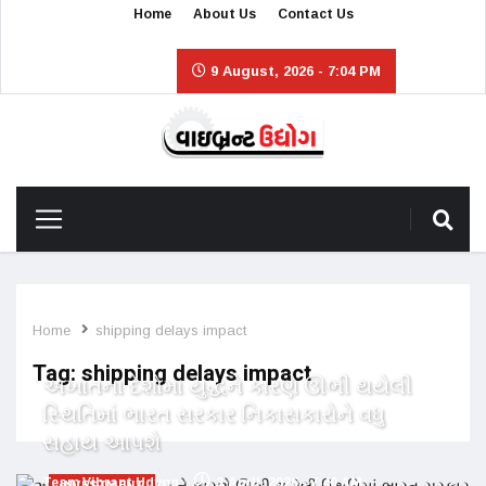
Home
About Us
Contact Us
9 August, 2026 - 7:04 PM
Home
shipping delays impact
Tag:
shipping delays impact
અખાતના દેશોમાં યુદ્ધને કારણે ઊભી થયેલી
સ્થિતિમાં ભારત સરકાર નિકાસકારોને વધુ
સહાય આપશે
Team Vibrant Udyog
3 April, 2026 - 7:40 AM
INVESTMENT