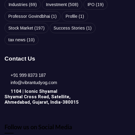
Industries
(69)
Investment
(508)
IPO
(19)
Professor Govindbhai
(1)
Profile
(1)
Stock Market
(197)
Success Stories
(1)
tax news
(10)
Contact Us
+91 999 8373 187
info@vibrantudyog.com
1104 | Iconic
Shyamal
Shyamal Cross Road, Satellite,
Ahmedabad, Gujarat, India-380015
Follow us on Social Media