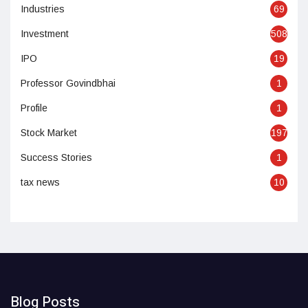
Industries
69
Investment
508
IPO
19
Professor Govindbhai
1
Profile
1
Stock Market
197
Success Stories
1
tax news
10
Blog Posts