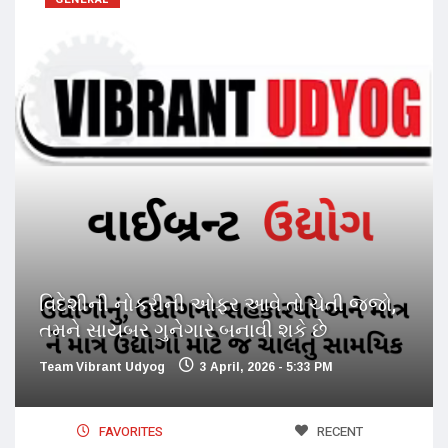
વિદેશીની નોકરીની ઓફર આવે તો ચેતી જજો,
તમને સાયબર ગુનેગાર બનાવી શકે છે
Team Vibrant Udyog
3 April, 2026 - 5:33 PM
FAVORITES
RECENT