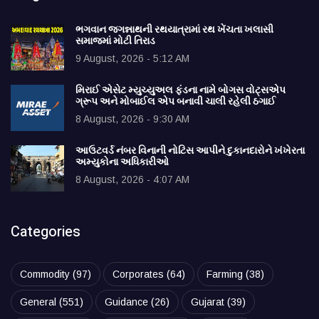
ભગવાન જગન્નાથની રથયાત્રામાં રથ ખેંચતા ખલાસી
સમાજમાં મોટી તિરાડ
9 August, 2026 - 5:12 AM
મિરાઈ એસેટ મ્યુચ્યુઅલ ફંડના નામે બોગસ વોટ્સએપ
ગ્રૂપ અને મોબાઈલ એપ બનાવી ચાલી રહેલી ઠગાઈ
8 August, 2026 - 9:30 AM
આઉટવર્ડ નંબર વિનાની નોટિસ આપીને દુકાનદારોને ખંખેરતા
અમ્યુકોના અધિકારીઓ
8 August, 2026 - 4:07 AM
Categories
Commodity
(97)
Corporates
(64)
Farming
(38)
General
(551)
Guidance
(26)
Gujarat
(39)