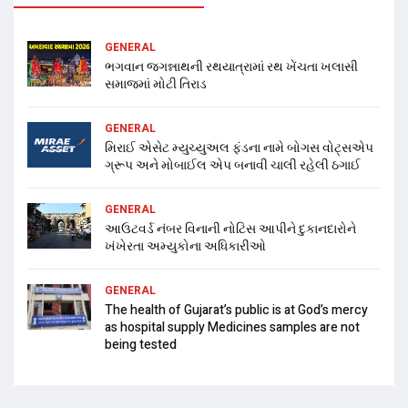
GENERAL
ભગવાન જગન્નાથની રથયાત્રામાં રથ ખેંચતા ખલાસી
સમાજમાં મોટી તિરાડ
GENERAL
મિરાઈ એસેટ મ્યુચ્યુઅલ ફંડના નામે બોગસ વોટ્સએપ
ગ્રૂપ અને મોબાઈલ એપ બનાવી ચાલી રહેલી ઠગાઈ
GENERAL
આઉટવર્ડ નંબર વિનાની નોટિસ આપીને દુકાનદારોને
ખંખેરતા અમ્યુકોના અધિકારીઓ
GENERAL
The health of Gujarat’s public is at God’s mercy
as hospital supply Medicines samples are not
being tested