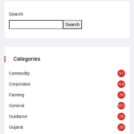
Search
Search
Categories
Commodity
97
Corporates
64
Farming
38
General
551
Guidance
26
Gujarat
39