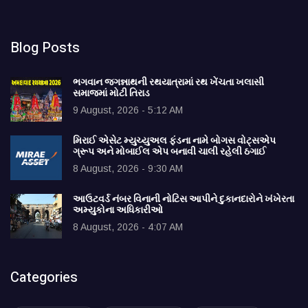
Blog Posts
ભગવાન જગન્નાથની રથયાત્રામાં રથ ખેંચતા ખલાસી
સમાજમાં મોટી તિરાડ
9 August, 2026 - 5:12 AM
મિરાઈ એસેટ મ્યુચ્યુઅલ ફંડના નામે બોગસ વોટ્સએપ
ગ્રૂપ અને મોબાઈલ એપ બનાવી ચાલી રહેલી ઠગાઈ
8 August, 2026 - 9:30 AM
આઉટવર્ડ નંબર વિનાની નોટિસ આપીને દુકાનદારોને ખંખેરતા
અમ્યુકોના અધિકારીઓ
8 August, 2026 - 4:07 AM
Categories