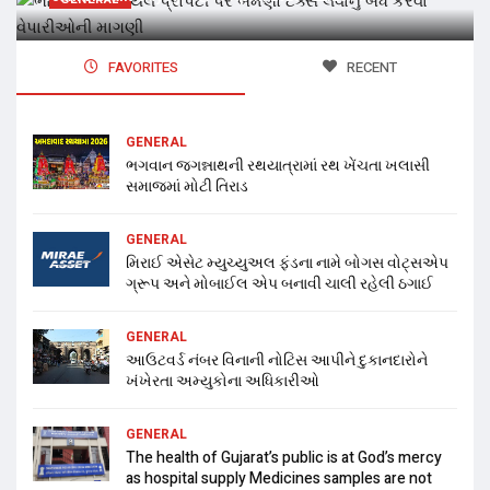
FAVORITES
RECENT
GENERAL
ભગવાન જગન્નાથની રથયાત્રામાં રથ ખેંચતા ખલાસી
સમાજમાં મોટી તિરાડ
GENERAL
મિરાઈ એસેટ મ્યુચ્યુઅલ ફંડના નામે બોગસ વોટ્સએપ
ગ્રૂપ અને મોબાઈલ એપ બનાવી ચાલી રહેલી ઠગાઈ
GENERAL
આઉટવર્ડ નંબર વિનાની નોટિસ આપીને દુકાનદારોને
ખંખેરતા અમ્યુકોના અધિકારીઓ
GENERAL
The health of Gujarat’s public is at God’s mercy
as hospital supply Medicines samples are not