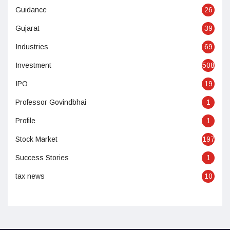
Guidance
26
Gujarat
39
Industries
69
Investment
508
IPO
19
Professor Govindbhai
1
Profile
1
Stock Market
197
Success Stories
1
tax news
10