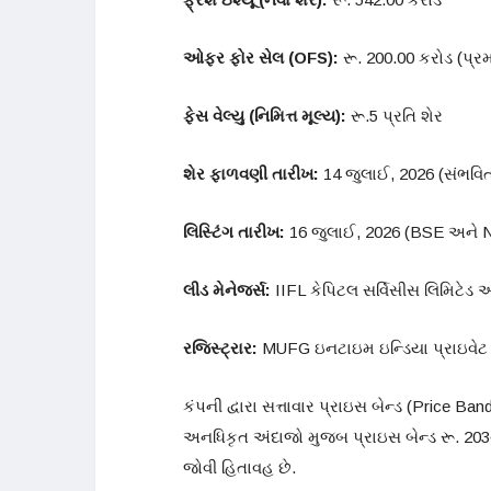
ઓફર ફોર સેલ (OFS):
રૂ. 200.00 કરોડ (પ્રમો
ફેસ વેલ્યુ (નિમિત્ત મૂલ્ય):
રૂ.5 પ્રતિ શેર
શેર ફાળવણી તારીખ:
14 જુલાઈ, 2026 (સંભવિ
લિસ્ટિંગ તારીખ:
16 જુલાઈ, 2026 (BSE અને 
લીડ મેનેજર્સ:
IIFL કેપિટલ સર્વિસીસ લિમિટેડ અ
રજિસ્ટ્રાર:
MUFG ઇનટાઇમ ઇન્ડિયા પ્રાઇવેટ 
કંપની દ્વારા સત્તાવાર પ્રાઇસ બેન્ડ (Price
અનધિકૃત અંદાજો મુજબ પ્રાઇસ બેન્ડ રૂ. 203થ
જોવી હિતાવહ છે.