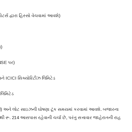
ટર્સ દ્વારા હિસ્સો વેચવામાં આવશે)
ત)
NSE પર)
ને ICICI સિક્યોરિટીઝ લિમિટેડ
લિમિટેડ
 Band) અને લોટ સાઇઝની ઘોષણા ટૂંક સમયમાં કરવામાં આવશે. બજારના
ી રૂ. 214 આસપાસ રહેવાની ચર્ચા છે, પરંતુ સત્તાવાર જાહેરાતની રાહ