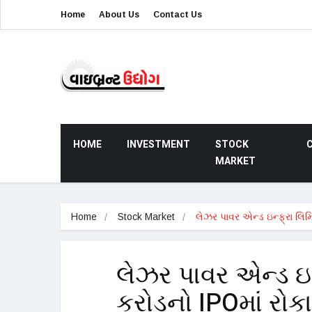
Home
About Us
Contact Us
HOME
INVESTMENT
STOCK
MARKET
Home
Stock Market
લેઝર પાવર એન્ડ ઇન્ફ્રા લિમ
લેઝર પાવર એન્ડ ઇન
કરોડનો IPOમાં રો