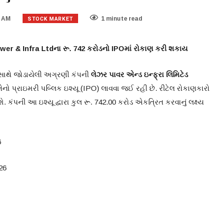
STOCK MARKET
7 AM
1 minute read
ower & Infra Ltdના રૂ. 742 કરોડનો IPOમાં રોકાણ કરી શકાય
ર સાથે જોડાયેલી અગ્રણી કંપની
લેઝર પાવર એન્ડ ઇન્ફ્રા લિમિટેડ
ેનો પ્રાઇમરી પબ્લિક ઇશ્યૂ (IPO) લાવવા જઈ રહી છે. રીટેલ રોકાણકારો
શે. કંપની આ ઇશ્યૂ દ્વારા કુલ રૂ. 742.00 કરોડ એકત્રિત કરવાનું લક્ષ્ય
6
26