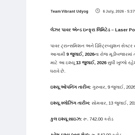
Team Vibrant Udyog
6 July, 2026 - 5:3
લેઝર પાવર એન્ડ ઇન્ફ્રા લિમિટેડ – Laser P
પાવર ટ્રાન્સમિશન અને ડિસ્ટ્રિબ્યુશન સેક્ટ
આગામી
9 જુલાઈ, 2026
ના રોજ મૂડીબજારમાં ત
માટે આ ઇશ્યૂ
13 જુલાઈ, 2026
સુધી ખુલ્લો રહે
ધરાવે છે.
ઇશ્યૂ ઓપનિંગ તારીખ:
ગુરુવાર, 9 જુલાઈ, 202
ઇશ્યૂ ક્લોઝિંગ તારીખ:
સોમવાર, 13 જુલાઈ, 20
કુલ ઇશ્યૂ સાઇઝ:
રૂ. 742.00 કરોડ
ફ્રેશ ઇશ્યૂ (નવા શેર):
રૂ. 542.00 કરોડ