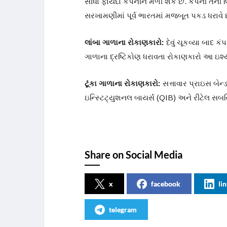
સીધો ફાયદો કંપનીને મળી શકે છે. કંપની તેની
સરખામણીમાં પૂર્વ ભારતમાં મજબૂત પકડ ધરાવે છ
લાંબા ગાળાના રોકાણકારો:
દેવું ચૂકવ્યા બાદ 
ગાળાના દ્રષ્ટિકોણ ધરાવતા રોકાણકારો આ ઇશ્યૂ
ટૂંકા ગાળાના રોકાણકારો:
સત્તાવાર પ્રાઇસ બેન
ઇન્સ્ટિટ્યુશનલ બાયર્સ (QIB) અને રીટેલ સબસ્
Share on Social Media
x
facebook
li
telegram