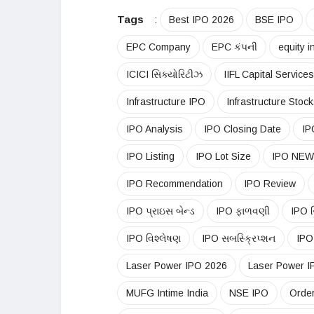
Tags
:
Best IPO 2026
BSE IPO
EPC Company
EPC કંપની
equity 
ICICI સિક્યોરિટીઝ
IIFL Capital Services
Infrastructure IPO
Infrastructure Stoc
IPO Analysis
IPO Closing Date
IP
IPO Listing
IPO Lot Size
IPO NE
IPO Recommendation
IPO Review
IPO પ્રાઇસ બેન્ડ
IPO ફાળવણી
IPO રિ
IPO વિશ્લેષણ
IPO સબસ્ક્રિપ્શન
IPO
Laser Power IPO 2026
Laser Power I
MUFG Intime India
NSE IPO
Orde