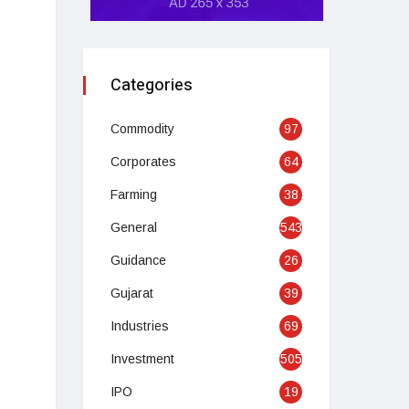
Categories
Commodity
97
Corporates
64
Farming
38
General
543
Guidance
26
Gujarat
39
Industries
69
Investment
505
IPO
19