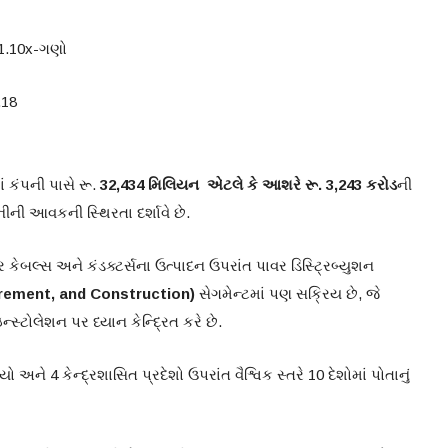
1.10x-ગણો
.18
ી
ાં કંપની પાસે રૂ.
32,434 મિલિયન એટલે કે આશરે રૂ. 3,243 કરોડ
ની
નીની આવકની સ્થિરતા દર્શાવે છે.
 કેબલ્સ અને કંડક્ટર્સના ઉત્પાદન ઉપરાંત પાવર ડિસ્ટ્રિબ્યુશન
rement, and Construction)
સેગમેન્ટમાં પણ સક્રિય છે, જે
ટોલેશન પર ધ્યાન કેન્દ્રિત કરે છે.
અને 4 કેન્દ્રશાસિત પ્રદેશો ઉપરાંત વૈશ્વિક સ્તરે 10 દેશોમાં પોતાનું