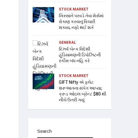
STOCK MARKET
ખિસ્સાને પરવડે તેવા શેર્સમાં
રોકાણ કરવાનું વિચારી
શકાય, નફો થઈ શકે
GENERAL
રિઝર્વ બેન્ક વિદેશી
હૂંડિયામણની ડિપોઝિટની
સ્કીમ બંધ નહિ કરે
STOCK MARKET
GIFT Nifty એ ફ્લેટ
શરૂઆતના સંકેત આપ્યા;
ક્રૂડ ઓઇલ બ્રેન્ટ $80 થી
નીચે ઉતરી ગયું
Search