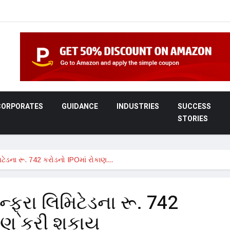
CORPORATES
GUIDANCE
INDUSTRIES
SUCCESS
STORIES
િટેડના રૂ. 742 કરોડનો IPOમાં રોકાણ…
્ફ્રા લિમિટેડના રૂ. 742
કાણ કરી શકાય