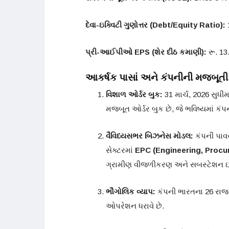
દેવા-ઇક્વિટી ગુણોત્તર (Debt/Equity Ratio):
પ્રી-આઈપીઓ EPS (શેર દીઠ કમાણી):
રૂ. 13
આકર્ષક પાસાં અને કંપનીની મજબૂત
વિશાળ ઓર્ડર બુક:
31 માર્ચ, 2026 સુધીમ
મજબૂત ઓર્ડર બુક છે, જે ભવિષ્યમાં કંપ
વૈવિધ્યસભર બિઝનેસ મોડલ:
કંપની પાવર
સેક્ટરમાં
EPC (Engineering, Procu
ગ્રામીણ વીજળીકરણ અને સબસ્ટેશન ઇન્સ્
ભૌગોલિક વ્યાપ:
કંપની ભારતના 26 રાજ્યો 
ઓપરેશન ધરાવે છે.