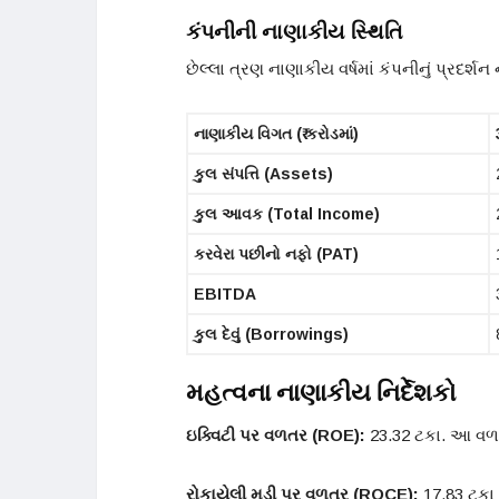
કંપનીની નાણાકીય સ્થિતિ
છેલ્લા ત્રણ નાણાકીય વર્ષમાં કંપનીનું પ્રદર્શન 
નાણાકીય વિગત (₹ કરોડમાં)
કુલ સંપત્તિ (Assets)
કુલ આવક (Total Income)
કરવેરા પછીનો નફો (PAT)
EBITDA
કુલ દેવું (Borrowings)
મહત્વના નાણાકીય નિર્દેશકો
ઇક્વિટી પર વળતર (ROE):
23.32 ટકા. આ વળ
રોકાયેલી મૂડી પર વળતર (ROCE):
17.83 ટકા