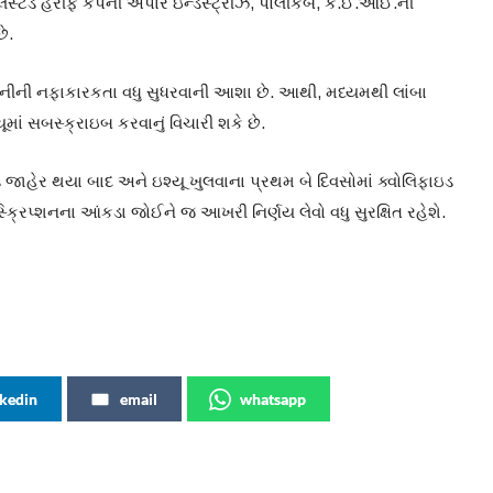
 લિસ્ટેડ હરીફ કંપની અપાર ઇન્ડસ્ટ્રીઝ, પોલીકેબ, કે.ઈ.આઈ.ની
ે.
કંપનીની નફાકારકતા વધુ સુધરવાની આશા છે. આથી, મધ્યમથી લાંબા
માં સબસ્ક્રાઇબ કરવાનું વિચારી શકે છે.
્ડ જાહેર થયા બાદ અને ઇશ્યૂ ખુલવાના પ્રથમ બે દિવસોમાં ક્વોલિફાઇડ
ક્રિપ્શનના આંકડા જોઈને જ આખરી નિર્ણય લેવો વધુ સુરક્ષિત રહેશે.
nkedin
email
whatsapp