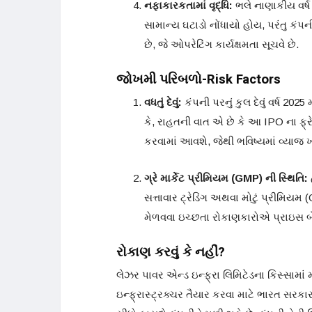
નફાકારકતામાં વૃદ્ધિ:
ભલે નાણાકીય વર્
સામાન્ય ઘટાડો નોંધાયો હોય, પરંતુ કં
છે, જે ઓપરેટિંગ કાર્યક્ષમતા સૂચવે છે.
જોખમી પરિબળો-Risk Factors
વધતું દેવું:
કંપની પરનું કુલ દેવું વર્ષ 2025
કે, રાહતની વાત એ છે કે આ IPO ના ફ્રે
કરવામાં આવશે, જેથી ભવિષ્યમાં વ્યાજ 
ગ્રે માર્કેટ પ્રીમિયમ (GMP) ની સ્થિતિ:
સત્તાવાર ટ્રેડિંગ અથવા મોટું પ્રીમિયમ (G
મેળવવા ઇચ્છતા રોકાણકારોએ પ્રાઇસ બે
રોકાણ કરવું કે નહીં?
લેઝર પાવર એન્ડ ઇન્ફ્રા લિમિટેડના કિસ્સામા
ઇન્ફ્રાસ્ટ્રક્ચર તૈયાર કરવા માટે ભારત સરકા