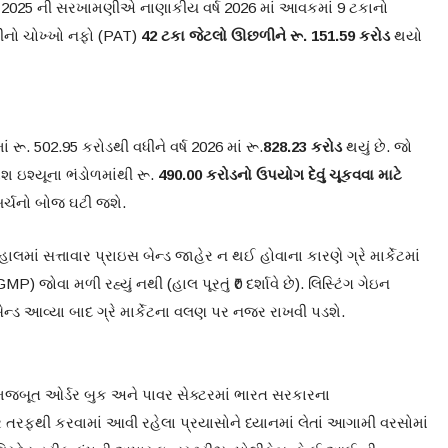
ષ 2025 ની સરખામણીએ નાણાકીય વર્ષ 2026 માં આવકમાં 9 ટકાનો
પનીનો ચોખ્ખો નફો (PAT)
42 ટકા જેટલો ઊછળીને રૂ. 151.59 કરોડ
થયો
 માં રૂ. 502.95 કરોડથી વધીને વર્ષ 2026 માં રૂ.
828.23 કરોડ
થયું છે. જો
શ ઇશ્યૂના ભંડોળમાંથી રૂ.
490.00 કરોડનો ઉપયોગ દેવું ચૂકવવા માટે
ખર્ચનો બોજ ઘટી જશે.
હાલમાં સત્તાવાર પ્રાઇસ બેન્ડ જાહેર ન થઈ હોવાના કારણે ગ્રે માર્કેટમાં
MP) જોવા મળી રહ્યું નથી (હાલ પૂરતું ₹0 દર્શાવે છે). લિસ્ટિંગ ગેઇન
ન્ડ આવ્યા બાદ ગ્રે માર્કેટના વલણ પર નજર રાખવી પડશે.
ં મજબૂત ઓર્ડર બુક અને પાવર સેક્ટરમાં ભારત સરકારના
ર તરફથી કરવામાં આવી રહેલા પ્રયાસોને ધ્યાનમાં લેતાં આગામી વરસોમાં