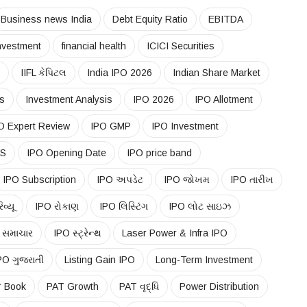
Business news India
Debt Equity Ratio
EBITDA
investment
financial health
ICICI Securities
IIFL કેપિટલ
India IPO 2026
Indian Share Market
ks
Investment Analysis
IPO 2026
IPO Allotment
O Expert Review
IPO GMP
IPO Investment
WS
IPO Opening Date
IPO price band
IPO Subscription
IPO અપડેટ
IPO જોખમ
IPO તારીખ
વ્યૂ
IPO રોકાણ
IPO લિસ્ટિંગ
IPO લોટ સાઇઝ
 સમાચાર
IPO સ્ટ્રેન્થ
Laser Power & Infra IPO
PO ગુજરાતી
Listing Gain IPO
Long-Term Investment
r Book
PAT Growth
PAT વૃદ્ધિ
Power Distribution