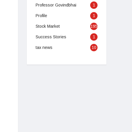
Professor Govindbhai
1
Profile
1
Stock Market
195
Success Stories
1
tax news
10