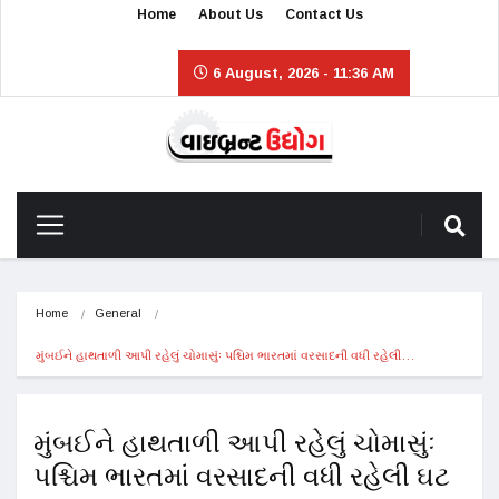
Home
About Us
Contact Us
6 August, 2026 - 11:36 AM
Home
General
મુંબઈને હાથતાળી આપી રહેલું ચોમાસુંઃ પશ્ચિમ ભારતમાં વરસાદની વધી રહેલી…
મુંબઈને હાથતાળી આપી રહેલું ચોમાસુંઃ
પશ્ચિમ ભારતમાં વરસાદની વધી રહેલી ઘટ