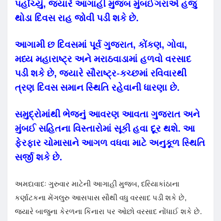
પહોંચ્યું, જ્યારે આગાહી મુજબ મુંબઈગરાએ હજુ
થોડા દિવસ રાહ જોવી પડી શકે છે.
આગામી છ દિવસમાં પૂર્વ ગુજરાત, કોંકણ, ગોવા,
મધ્ય મહારાષ્ટ્ર અને મરાઠવાડામાં હળવો વરસાદ
પડી શકે છે, જ્યારે સૌરાષ્ટ્ર-કચ્છમાં રવિવારથી
ત્રણ દિવસ સમાન સ્થિતિ રહેવાની ધારણા છે.
સમુદ્રોમાંથી ભેજનું આવરણ આવતા ગુજરાત અને
મુંબઈ સહિતના વિસ્તારોમાં સૂકી હવા દૂર થશે. આ
ફેરફાર ચોમાસાને આગળ વધવા માટે અનુકૂળ સ્થિતિ
સર્જી શકે છે.
અમદાવાદઃ ગુરુવાર માટેની આગાહી મુજબ, દરિયાકાંઠાના
કર્ણાટકના મેંગલુરુ આસપાસ સૌથી વધુ વરસાદ પડી શકે છે,
જ્યારે બાજુના કેરળના કિનારા પર ઓછો વરસાદ નોંધાઈ શકે છે.