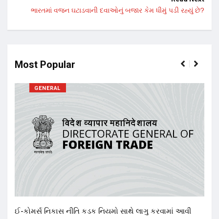
ભારતમાં વજન ઘટાડવાની દવાઓનું બજાર કેમ ધીમું પડી રહ્યું છે?
Most Popular
GENERAL
17 ન
અને 
14
ઈ-કોમર્સ નિકાસ નીતિ કડક નિયમો સાથે લાગુ કરવામાં આવી