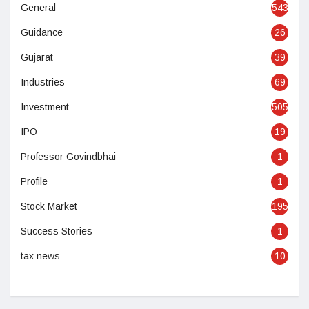
General
543
Guidance
26
Gujarat
39
Industries
69
Investment
505
IPO
19
Professor Govindbhai
1
Profile
1
Stock Market
195
Success Stories
1
tax news
10