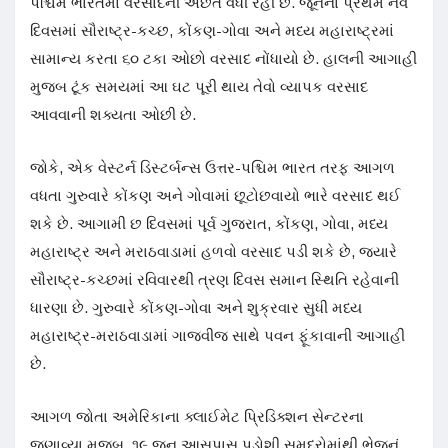
પશ્ચિમ ભારતમાં વરસાદની અછત વધી રહી છે. જૂનના પ્રથમ નવ
દિવસમાં સૌરાષ્ટ્ર-કચ્છ, કોંકણ-ગોવા અને મધ્ય મહારાષ્ટ્રમાં
સામાન્ય કરતા ૬૦ ટકા ઓછો વરસાદ નોંધાયો છે. હાલની આગાહી
મુજબ ટૂંક સમયમાં આ ઘટ પૂરી થાય તેવો વ્યાપક વરસાદ
આવવાની શક્યતા ઓછી છે.
જોકે, એક વેસ્ટર્ન ડિસ્ટર્બન્સ ઉત્તર-પશ્ચિમ ભારત તરફ આગળ
વધતા ગુરુવારે કોંકણ અને ગોવામાં છૂટોછવાયો ભારે વરસાદ થઈ
શકે છે. આગામી છ દિવસમાં પૂર્વ ગુજરાત, કોંકણ, ગોવા, મધ્ય
મહારાષ્ટ્ર અને મરાઠવાડામાં હળવો વરસાદ પડી શકે છે, જ્યારે
સૌરાષ્ટ્ર-કચ્છમાં રવિવારથી ત્રણ દિવસ સમાન સ્થિતિ રહેવાની
ધારણા છે. ગુરુવારે કોંકણ-ગોવા અને શુક્રવાર સુધી મધ્ય
મહારાષ્ટ્ર-મરાઠવાડામાં ગાજવીજ સાથે પવન ફૂંકાવાની આગાહી
છે.
આગળ જોતા અમેરિકાના ક્લાઈમેટ પ્રિડિક્શન સેન્ટરના
જણાવ્યા મુજબ, ૧૯ જૂન આસપાસ પડોશી સમુદ્રોમાંથી ભેજનું