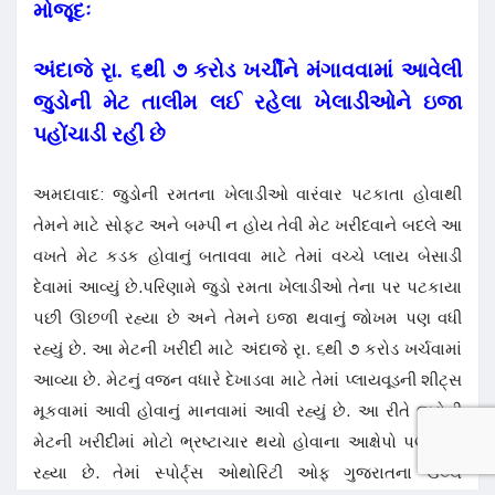
મોજૂદઃ
અંદાજે રૃા. ૬થી ૭ કરોડ ખર્ચીને મંગાવવામાં આવેલી
જુડોની મેટ તાલીમ લઈ રહેલા ખેલાડીઓને ઇજા
પહોંચાડી રહી છે
અમદાવાદ: જુડોની રમતના ખેલાડીઓ વારંવાર પટકાતા હોવાથી
તેમને માટે સોફ્ટ અને બમ્પી ન હોય તેવી મેટ ખરીદવાને બદલે આ
વખતે મેટ કડક હોવાનું બતાવવા માટે તેમાં વચ્ચે પ્લાય બેસાડી
દેવામાં આવ્યું છે.પરિણામે જુડો રમતા ખેલાડીઓ તેના પર પટકાયા
પછી ઊછળી રહ્યા છે અને તેમને ઇજા થવાનું જોખમ પણ વધી
રહ્યું છે. આ મેટની ખરીદી માટે અંદાજે રૃા. ૬થી ૭ કરોડ ખર્ચવામાં
આવ્યા છે. મેટનું વજન વધારે દેખાડવા માટે તેમાં પ્લાયવૂડની શીટ્સ
મૂકવામાં આવી હોવાનું માનવામાં આવી રહ્યું છે. આ રીતે જુડોની
મેટની ખરીદીમાં મોટો ભ્રષ્ટાચાર થયો હોવાના આક્ષેપો પણ થઈ
રહ્યા છે. તેમાં સ્પોર્ટ્સ ઓથોરિટી ઓફ ગુજરાતના ઉચ્ચ