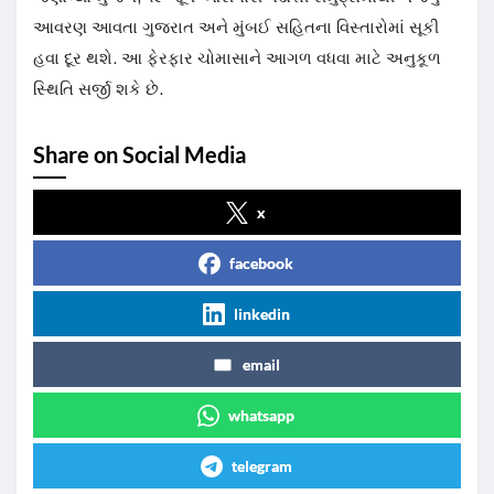
આવરણ આવતા ગુજરાત અને મુંબઈ સહિતના વિસ્તારોમાં સૂકી
હવા દૂર થશે. આ ફેરફાર ચોમાસાને આગળ વધવા માટે અનુકૂળ
સ્થિતિ સર્જી શકે છે.
Share on Social Media
x
facebook
linkedin
email
whatsapp
telegram