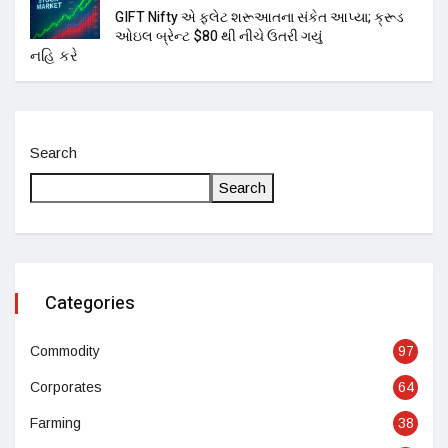
GIFT Nifty એ ફ્લેટ શરૂઆતના સંકેત આપ્યા; ક્રૂડ
ઓઇલ બ્રેન્ટ $80 થી નીચે ઉતરી ગયું
Search
Search
Categories
Commodity
97
Corporates
64
Farming
38