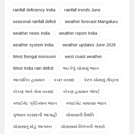
rainfall deficiency India
rainfall trends June
seasonal rainfall deficit
weather forecast Mangaluru
weather news India
weather report India
weather system India
weather updates June 2026
West Bengal monsoon
west coast weather
West India rain deficit
અટકેલું ચોમાસું ભારત
આત્યંતિક હવામાન
કચ્છ વરસાદ
કેરળ ચોમાસું તીવ્રતા
કોંકણ અને ગોવા વરસાદ
કોંકણ હવામાન એલર્ટ
ક્લાઈમેટ પ્રેડિક્શન ભારત
ક્લાઈમેટ સમાચાર ભારત
ગુજરાત વરસાદની આગાહી
ચોમાસાની સ્થિતિ
ચોમાસાનું મોડું આગમન
ચોમાસામાં વિલંબની અસરો