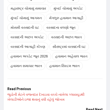
મહારાષ્ટ્ર ચોમાસું સમાચાર
મુંબઈ ચોમાસું અપડેટ
મુંબઈ ચોમાસું આગમન
મેંગલુરુ હવામાન આગાહી
મોસમી વરસાદની ઘટ
વરસાદના વલણો જૂન
વરસાદની અછત અપડેટ
વરસાદની અછત ભારત
વરસાદની આગાહી કોંકણ
સૌરાષ્ટ્રમાં વરસાદની ઘટ
હવામાન અપડેટ જૂન 2026
હવામાન અહેવાલ ભારત
હવામાન સમાચાર ભારત
હવામાન સિસ્ટમ ભારત
Read Previous
જુડોની મેટને વજનદાર દેખાડવા વચ્ચે નાખેલા પ્લાયવૂડથી
ખેલાડીઓને ઇજા થવાનું વધી રહેલું જોખમ
Read Next