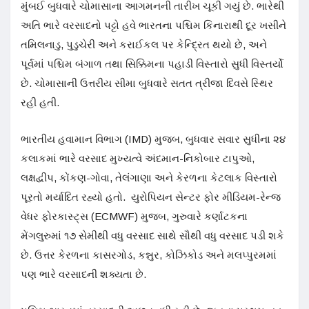
મુંબઈ બુધવારે ચોમાસાના આગમનની તારીખ ચૂકી ગયું છે. ભારેથી
અતિ ભારે વરસાદનો પટ્ટો હવે ભારતના પશ્ચિમ કિનારાથી દૂર ખસીને
તમિલનાડુ, પુડુચેરી અને કરાઈકલ પર કેન્દ્રિત થયો છે, અને
પૂર્વમાં પશ્ચિમ બંગાળ તથા સિક્કિમના પહાડી વિસ્તારો સુધી વિસ્તર્યો
છે. ચોમાસાની ઉત્તરીય સીમા બુધવારે સતત ત્રીજા દિવસે સ્થિર
રહી હતી.
ભારતીય હવામાન વિભાગ (IMD) મુજબ, બુધવાર સવાર સુધીના ૨૪
કલાકમાં ભારે વરસાદ મુખ્યત્વે અંદમાન-નિકોબાર ટાપુઓ,
લક્ષદ્વીપ, કોંકણ-ગોવા, તેલંગાણા અને કેરળના કેટલાક વિસ્તારો
પૂરતો મર્યાદિત રહ્યો હતો. યુરોપિયન સેન્ટર ફોર મીડિયમ-રેન્જ
વેધર ફોરકાસ્ટ્સ (ECMWF) મુજબ, ગુરુવારે કર્ણાટકના
મેંગલુરુમાં ૧૭ સેમીથી વધુ વરસાદ સાથે સૌથી વધુ વરસાદ પડી શકે
છે. ઉત્તર કેરળના કાસરગોડ, કન્નુર, કોઝિકોડ અને મલપ્પુરમમાં
પણ ભારે વરસાદની શક્યતા છે.