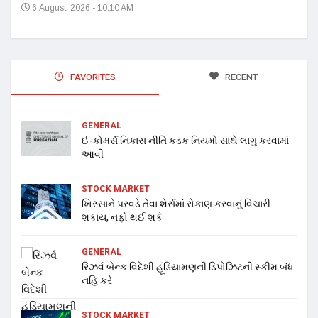
6 August, 2026 - 10:10 AM
FAVORITES
RECENT
GENERAL
ઈ-કોમર્સ નિકાસ નીતિ કડક નિયમો સાથે લાગુ કરવામાં
આવી
STOCK MARKET
ખિસ્સાને પરવડે તેવા શેર્સમાં રોકાણ કરવાનું વિચારી
શકાય, નફો થઈ શકે
GENERAL
રિઝર્વ બેન્ક વિદેશી હૂંડિયામણની ડિપોઝિટની સ્કીમ બંધ
નહિ કરે
STOCK MARKET