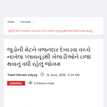
Home
General
જુડોની મેટને વજનદાર દેખાડવા વચ્ચે નાખેલા પ્લાયવૂડથી ખેલાડીઓને ઇજા થવાનું…
જુડોની મેટને વજનદાર દેખાડવા વચ્ચે
નાખેલા પ્લાયવૂડથી ખેલાડીઓને ઇજા
થવાનું વધી રહેલું જોખમ
Team Vibrant Udyog
11 June, 2026 - 5:13 AM
GENERAL
0 minute read