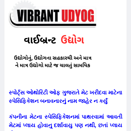
સ્પોર્ટ્સ ઓથોરિટી ઓફ ગુજરાતે મેટ ખરીદવા માટેના
સ્પેસિફિકેશન બનાવનારનું નામ જાહેર ન કર્યું
કંપનીના મેટના સ્પેસિફિકેશનમાં પાથરવામાં આવતી
મેટમાં પ્લાય હોવાનુ્ દર્શાવાયુ પણ નથી
, છતાં પ્લાય