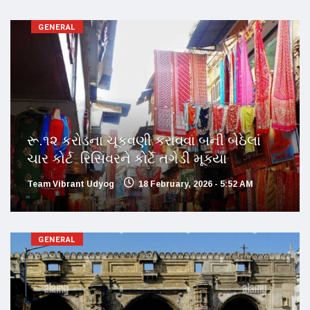
GENERAL
રૂ.૧૨ કરોડના ચૂકવણી કરાવવા બની બેઠેલાં
ચાર કોર્ટ રિસિવરને કોર્ટે તગેડી મૂક્યા
Team Vibrant Udyog
18 February, 2026 - 5:52 AM
GENERAL