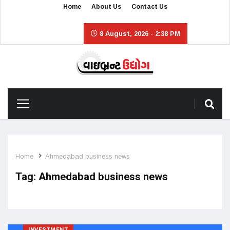
Home
About Us
Contact Us
8 August, 2026 - 2:38 PM
Home
Ahmedabad business news
Tag:
Ahmedabad business news
INVESTMENT