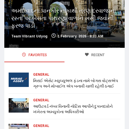
અમદાવાદના પાનકોર નાકાથી ત્રણ દરવાજાના
રસ્તા પર બેસતા પાથરણાં વાળાને ખસી જવાની
ફરજ પાડી
Team Vibrant Udyog
1 February, 2026 - 8:33 AM
FAVORITES
RECENT
GENERAL
મિરાઈ એસેટ મ્યુચ્યુઅલ ફંડના નામે બોગસ વોટ્સએપ
ગ્રૂપ અને મોબાઈલ એપ બનાવી ચાલી રહેલી ઠગાઈ
GENERAL
આઉટવર્ડ નંબર વિનાની નોટિસ આપીને દુકાનદારોને
ખંખેરતા અમ્યુકોના અધિકારીઓ
GENERAL