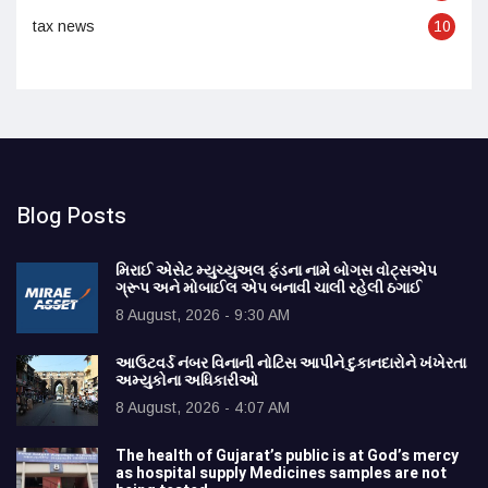
tax news
10
Blog Posts
મિરાઈ એસેટ મ્યુચ્યુઅલ ફંડના નામે બોગસ વોટ્સએપ
ગ્રૂપ અને મોબાઈલ એપ બનાવી ચાલી રહેલી ઠગાઈ
8 August, 2026 - 9:30 AM
આઉટવર્ડ નંબર વિનાની નોટિસ આપીને દુકાનદારોને ખંખેરતા
અમ્યુકોના અધિકારીઓ
8 August, 2026 - 4:07 AM
The health of Gujarat’s public is at God’s mercy
as hospital supply Medicines samples are not