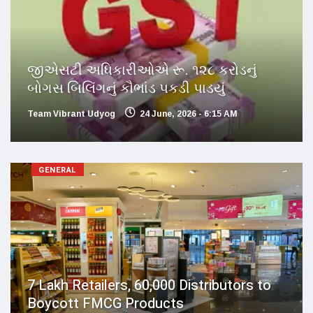
જીએસટી અધિકારીઓએ રૂ. ૧૨૮ કરોડનું
બોગસ બિલિંગનું કૌભાંડ પકડી પાડયું
Team Vibrant Udyog
24 June, 2026 - 6:15 AM
GENERAL
7 Lakh Retailers, 60,000 Distributors to
Boycott FMCG Products