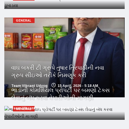
GENERAL
વાઘ બકરી ટી ગ્રુપે તુષાર ત્રિપાઠીની નવા
ગ્રુપ સીઇઓ તરીકે નિમણૂક કરી
Team Vibrant Udyog
15 April, 2026 - 5:18 AM
ભાડાંની કોમર્શિયલ પ્રોપર્ટી પર બમણો ટેક્સ
લેવાનું બંધ કરવા વેપારીઓની માગણી
Team Vibrant Udyog
7 April, 2026 - 11:28 PM
GENERAL