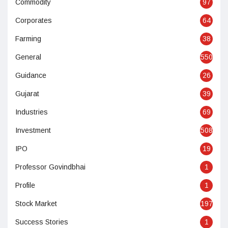
Commodity
97
Corporates
64
Farming
38
General
550
Guidance
26
Gujarat
39
Industries
69
Investment
508
IPO
19
Professor Govindbhai
1
Profile
1
Stock Market
197
Success Stories
1