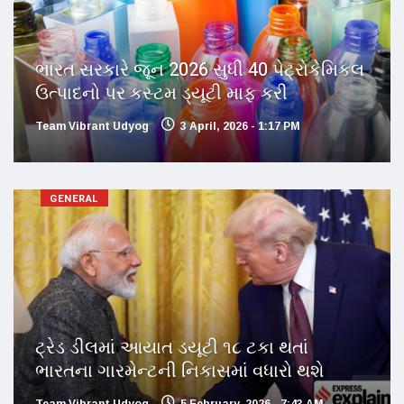
ભારત સરકારે જૂન 2026 સુધી 40 પેટ્રોકેમિકલ
ઉત્પાદનો પર કસ્ટમ ડ્યૂટી માફ કરી
Team Vibrant Udyog
3 April, 2026 - 1:17 PM
GENERAL
ટ્રેડ ડીલમાં આયાત ડયૂટી ૧૮ ટકા થતાં
ભારતના ગારમેન્ટની નિકાસમાં વધારો થશે
Team Vibrant Udyog
5 February, 2026 - 7:43 AM