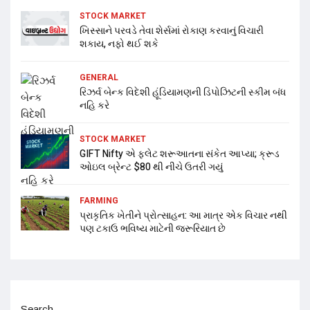
STOCK MARKET
ખિસ્સાને પરવડે તેવા શેર્સમાં રોકાણ કરવાનું વિચારી
શકાય, નફો થઈ શકે
GENERAL
રિઝર્વ બેન્ક વિદેશી હૂંડિયામણની ડિપોઝિટની સ્કીમ બંધ
નહિ કરે
STOCK MARKET
GIFT Nifty એ ફ્લેટ શરૂઆતના સંકેત આપ્યા; ક્રૂડ
ઓઇલ બ્રેન્ટ $80 થી નીચે ઉતરી ગયું
FARMING
પ્રાકૃતિક ખેતીને પ્રોત્સાહન: આ માત્ર એક વિચાર નથી
પણ ટકાઉ ભવિષ્ય માટેની જરૂરિયાત છે
Search