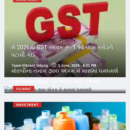
મે 2026માં GST આવક રૂ. 1.94 લાખ કરોડને
વટાવી ગઈ
Team Vibrant Udyog
1 June, 2026 - 6:21 PM
મોરબીના તમામ ૭૦૦ એકમ મે માસમાં ધમધમશે
Team Vibrant Udyog
24 April, 2026 - 8:47 AM
GUJARAT
INVESTMENT