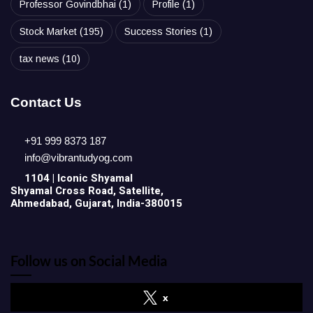
Professor Govindbhai
(1)
Profile
(1)
Stock Market
(195)
Success Stories
(1)
tax news
(10)
Contact Us
+91 999 8373 187
info@vibrantudyog.com
1104 | Iconic
Shyamal
Shyamal Cross Road, Satellite,
Ahmedabad, Gujarat, India-380015
Follow us on Social Media
x