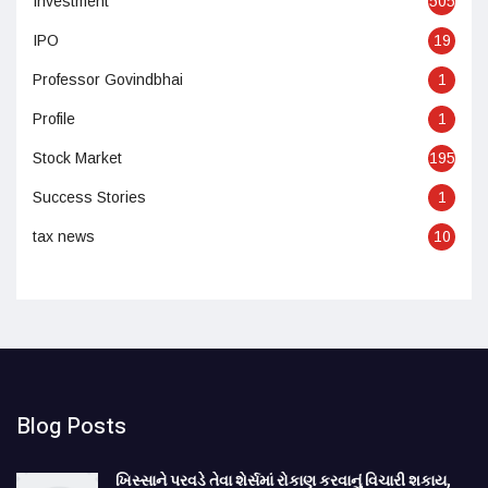
Investment
505
IPO
19
Professor Govindbhai
1
Profile
1
Stock Market
195
Success Stories
1
tax news
10
Blog Posts
ખિસ્સાને પરવડે તેવા શેર્સમાં રોકાણ કરવાનું વિચારી શકાય,