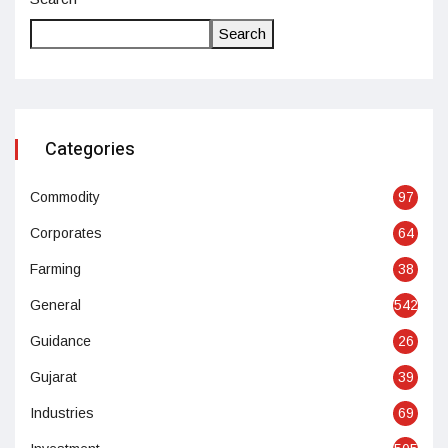
Search
Categories
Commodity
97
Corporates
64
Farming
38
General
542
Guidance
26
Gujarat
39
Industries
69